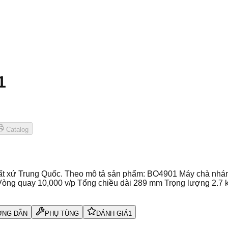
1
Catalog
 xứ Trung Quốc. Theo mô tả sản phẩm: BO4901 Máy chà nhám 
òng quay 10,000 v/p Tổng chiều dài 289 mm Trọng lượng 2.7 
NG DẪN
PHỤ TÙNG
ĐÁNH GIÁ
1