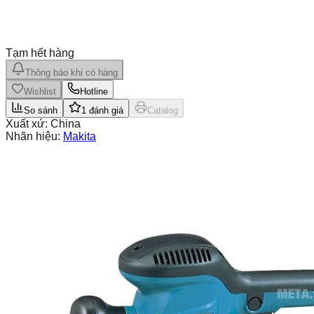
Tạm hết hàng
Thông báo khi có hàng
Wishlist
Hotline
So sánh
1
đánh giá
Catalog
Xuất xứ:
China
Nhãn hiệu:
Makita