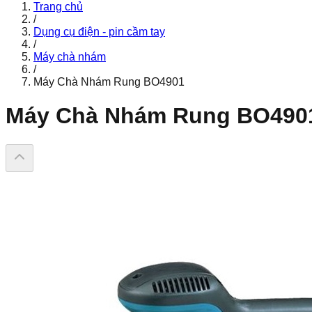
Trang chủ
/
Dụng cụ điện - pin cầm tay
/
Máy chà nhám
/
Máy Chà Nhám Rung BO4901
Máy Chà Nhám Rung BO490