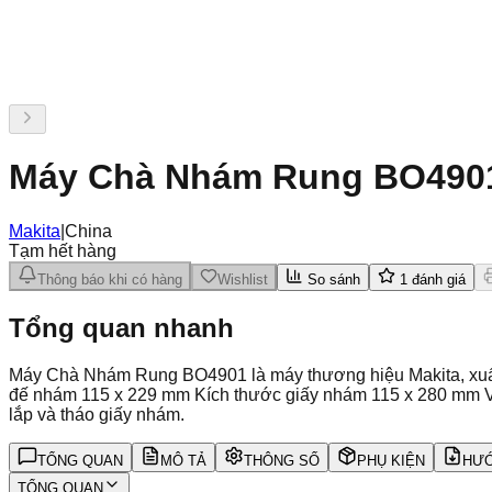
Máy Chà Nhám Rung BO490
Makita
|
China
Tạm hết hàng
Thông báo khi có hàng
Wishlist
So sánh
1
đánh giá
Tổng quan nhanh
Máy Chà Nhám Rung BO4901 là máy thương hiệu Makita, xuất
đế nhám 115 x 229 mm Kích thước giấy nhám 115 x 280 mm V
lắp và tháo giấy nhám.
TỔNG QUAN
MÔ TẢ
THÔNG SỐ
PHỤ KIỆN
HƯỚ
TỔNG QUAN