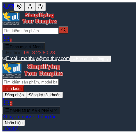
0
Danh mục & Menu
Hotline:
0913.23.80.23
Email:
maithuy@maithuy.com
Bản đồ tới công ty
Tìm kiếm
Đăng nhập
Đăng ký tài khoản
0
DANH MỤC SẢN PHẨM
Khuyến mãi
Về chúng tôi
Nhãn hiệu
Liên hệ