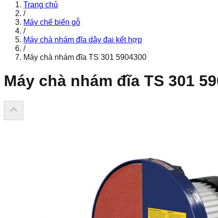
Trang chủ
/
Máy chế biến gỗ
/
Máy chà nhám đĩa dây đai kết hợp
/
Máy chà nhám đĩa TS 301 5904300
Máy chà nhám đĩa TS 301 5