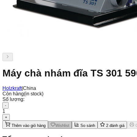
Máy chà nhám đĩa TS 301 5
Holzkraft
|
China
Còn hàng
(in stock)
Số lượng:
-
1
+
Thêm vào giỏ hàng
Wishlist
So sánh
2
đánh giá
C