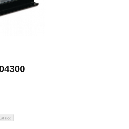
904300
atalog