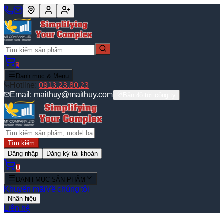
0
Danh mục & Menu
Hotline:
0913.23.80.23
Email:
maithuy@maithuy.com
Bản đồ tới công ty
Tìm kiếm
Đăng nhập
Đăng ký tài khoản
0
DANH MỤC SẢN PHẨM
Khuyến mãi
Về chúng tôi
Nhãn hiệu
Liên hệ