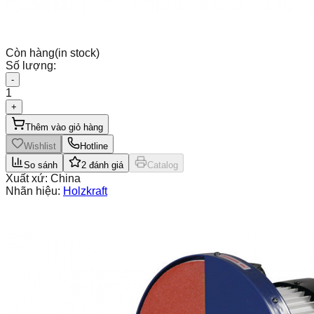
Còn hàng
(in stock)
Số lượng:
-
1
+
Thêm vào giỏ hàng
Wishlist
Hotline
So sánh
2
đánh giá
Catalog
Xuất xứ:
China
Nhãn hiệu:
Holzkraft