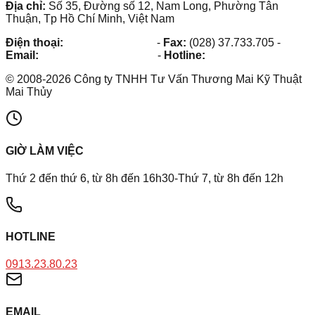
Địa chỉ:
Số 35, Đường số 12, Nam Long, Phường Tân
Thuận, Tp Hồ Chí Minh, Việt Nam
Điện thoại:
(028) 38.73.03.73
-
Fax:
(028) 37.733.705
-
Email:
maithuy@maithuy.com
-
Hotline:
0913.23.80.23
©
2008
-
2026
Công ty TNHH Tư Vấn Thương Mai Kỹ Thuật
Mai Thủy
GIỜ LÀM VIỆC
Thứ 2 đến thứ 6, từ 8h đến 16h30-Thứ 7, từ 8h đến 12h
HOTLINE
0913.23.80.23
EMAIL