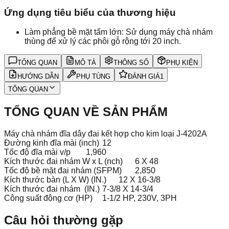
Ứng dụng tiêu biểu của thương hiệu
Làm phẳng bề mặt tấm lớn: Sử dụng máy chà nhám
thùng để xử lý các phôi gỗ rộng tới 20 inch.
TỔNG QUAN
MÔ TẢ
THÔNG SỐ
PHỤ KIỆN
HƯỚNG DẪN
PHỤ TÙNG
ĐÁNH GIÁ
1
TỔNG QUAN
TỔNG QUAN VỀ SẢN PHẨM
Máy chà nhám đĩa dây đai kết hợp cho kim loại J-4202A
Đường kinh đĩa mài (inch)
12
Tốc độ đĩa mài v/p
1,960
Kích thước đai nhám W x L (nch)
6 X 48
Tốc độ bề mặt đai nhám (SFPM)
2,850
Kích thước bàn (L X W) (IN.)
12 X 16-3/8
Kích thước đai nhám (IN.)
7-3/8 X 14-3/4
Công suất động cơ (HP)
1-1/2 HP, 230V, 3PH
Câu hỏi thường gặp