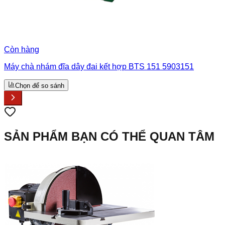
Còn hàng
Máy chà nhám đĩa dây đai kết hợp BTS 151 5903151
Chọn để so sánh
SẢN PHẨM BẠN CÓ THỂ QUAN TÂM