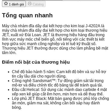
1
đánh giá
Catalog
Tổng quan nhanh
Máy chà nhám đĩa dây đai kết hợp cho kim loại J-4202A là
máy chà nhám đĩa dây đai kết hợp cho kim loại thương hiệu
JET, xuất xứ Đài Loan. JET là thương hiệu hàng đầu trong
lĩnh vực máy móc chế biến gỗ, nổi tiếng với các thiết bị kết
hợp giữa sức mạnh công nghiệp và trí tuệ kỹ thuật số.
Thương hiệu JET thường được dùng cho làm phẳng bề mặt
tấm lớn.
Điểm nổi bật của thương hiệu
Chế độ bảo hành 5 năm: Cam kết độ bền và sự hỗ trợ
tin cậy lâu dài cho người dùng.
Công nghệ Sandsmart™: Tự động giám sát tải trọng
mô-tơ và điều chỉnh tốc độ băng tải để tránh quá tải.
Đầu cắt Helical: Sử dụng các mảnh dao carbide 4 mặt
xếp xen kẽ giúp cắt êm hơn, mịn hơn và dễ thay thế.
Lớp phủ JET Black: Mặt bàn gang được phủ lớp chống
ăn mòn, giảm ma sát, không cần bôi sáp hay đánh
bóng.