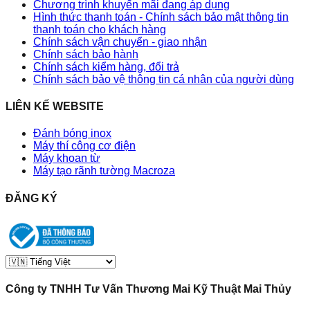
Chương trình khuyến mãi đang áp dụng
Hình thức thanh toán - Chính sách bảo mật thông tin
thanh toán cho khách hàng
Chính sách vận chuyển - giao nhận
Chính sách bảo hành
Chính sách kiểm hàng, đổi trả
Chính sách bảo vệ thông tin cá nhân của người dùng
LIÊN KẾ WEBSITE
Đánh bóng inox
Máy thí công cơ điện
Máy khoan từ
Máy tạo rãnh tường Macroza
ĐĂNG KÝ
Công ty TNHH Tư Vấn Thương Mai Kỹ Thuật Mai Thủy