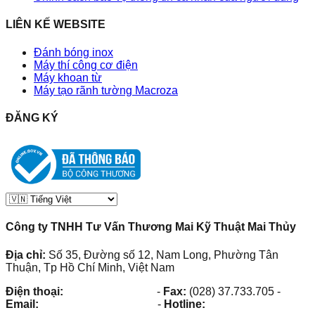
LIÊN KẾ WEBSITE
Đánh bóng inox
Máy thí công cơ điện
Máy khoan từ
Máy tạo rãnh tường Macroza
ĐĂNG KÝ
Công ty TNHH Tư Vấn Thương Mai Kỹ Thuật Mai Thủy
Địa chỉ:
Số 35, Đường số 12, Nam Long, Phường Tân
Thuận, Tp Hồ Chí Minh, Việt Nam
Điện thoại:
(028) 38.73.03.73
-
Fax:
(028) 37.733.705
-
Email:
maithuy@maithuy.com
-
Hotline:
0913.23.80.23