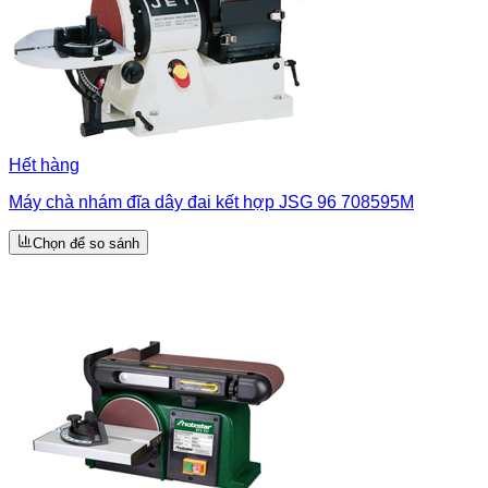
Hết hàng
Máy chà nhám đĩa dây đai kết hợp JSG 96 708595M
Chọn để so sánh