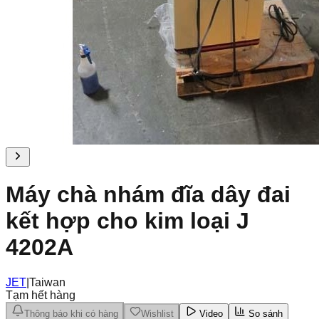
Máy chà nhám đĩa dây đai
kết hợp cho kim loại J
4202A
JET
|
Taiwan
Tạm hết hàng
Thông báo khi có hàng
Wishlist
Video
So sánh