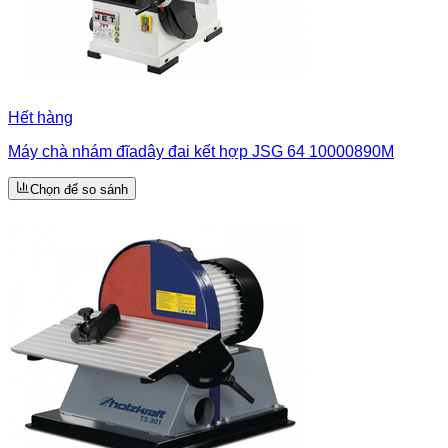
Hết hàng
Máy chà nhám đĩadây đai kết hợp JSG 64 10000890M
Chọn để so sánh