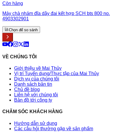
Còn hàng
Máy chà nhám đĩa dây đai kết hợp SCH bts 800 no.
4903302901
Chọn để so sánh
VỀ CHÚNG TÔI
Giới thiệu về Mai Thủy
Vị trí Tuyển dụng/Thực tập của Mai Thủy
Dịch vụ của chúng tôi
Danh sách bản tin
Chủ đề blog
Liên hệ với chúng tôi
Bản đồ tới công ty
CHĂM SÓC KHÁCH HÀNG
Hướng dẫn sử dụng
Các câu hỏi thường gặp về sản phẩm