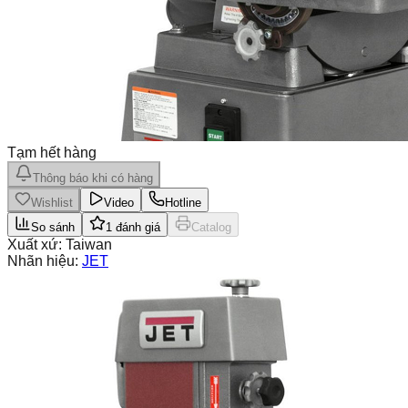
Tạm hết hàng
Thông báo khi có hàng
Wishlist
Video
Hotline
So sánh
1
đánh giá
Catalog
Xuất xứ:
Taiwan
Nhãn hiệu:
JET