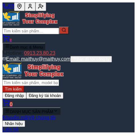
0
Danh mục & Menu
Hotline:
0913.23.80.23
Email:
maithuy@maithuy.com
Bản đồ tới công ty
Tìm kiếm
Đăng nhập
Đăng ký tài khoản
0
DANH MỤC SẢN PHẨM
Khuyến mãi
Về chúng tôi
Nhãn hiệu
Liên hệ