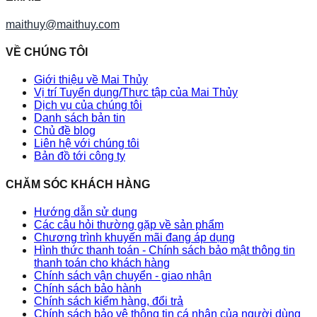
maithuy@maithuy.com
VỀ CHÚNG TÔI
Giới thiệu về Mai Thủy
Vị trí Tuyển dụng/Thực tập của Mai Thủy
Dịch vụ của chúng tôi
Danh sách bản tin
Chủ đề blog
Liên hệ với chúng tôi
Bản đồ tới công ty
CHĂM SÓC KHÁCH HÀNG
Hướng dẫn sử dụng
Các câu hỏi thường gặp về sản phẩm
Chương trình khuyến mãi đang áp dụng
Hình thức thanh toán - Chính sách bảo mật thông tin
thanh toán cho khách hàng
Chính sách vận chuyển - giao nhận
Chính sách bảo hành
Chính sách kiểm hàng, đổi trả
Chính sách bảo vệ thông tin cá nhân của người dùng