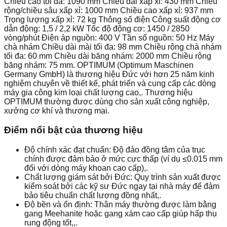
Chiều cao tối đa: 1090 mm Chiều dài xấp xỉ: 430 mm Chiều
rộng/chiều sâu xấp xỉ: 1000 mm Chiều cao xấp xỉ: 937 mm
Trọng lượng xấp xỉ: 72 kg Thông số điện Công suất động cơ
dẫn động: 1,5 / 2,2 kW Tốc độ động cơ: 1450 / 2850
vòng/phút Điện áp nguồn: 400 V Tần số nguồn: 50 Hz Máy
chà nhám Chiều dài mài tối đa: 98 mm Chiều rộng chà nhám
tối đa: 60 mm Chiều dài băng nhám: 2000 mm Chiều rộng
băng nhám: 75 mm. OPTIMUM (Optimum Maschinen
Germany GmbH) là thương hiệu Đức với hơn 25 năm kinh
nghiệm chuyên về thiết kế, phát triển và cung cấp các dòng
máy gia công kim loại chất lượng cao,. Thương hiệu
OPTIMUM thường được dùng cho sản xuất công nghiệp,
xưởng cơ khí và thương mại.
Điểm nổi bật của thương hiệu
Độ chính xác đạt chuẩn: Độ đảo đồng tâm của trục
chính được đảm bảo ở mức cực thấp (ví dụ ≤0.015 mm
đối với dòng máy khoan cao cấp),.
Chất lượng giám sát bởi Đức: Quy trình sản xuất được
kiểm soát bởi các kỹ sư Đức ngay tại nhà máy để đảm
bảo tiêu chuẩn chất lượng đồng nhất,.
Độ bền và ổn định: Thân máy thường được làm bằng
gang Meehanite hoặc gang xám cao cấp giúp hấp thụ
rung động tốt,,.