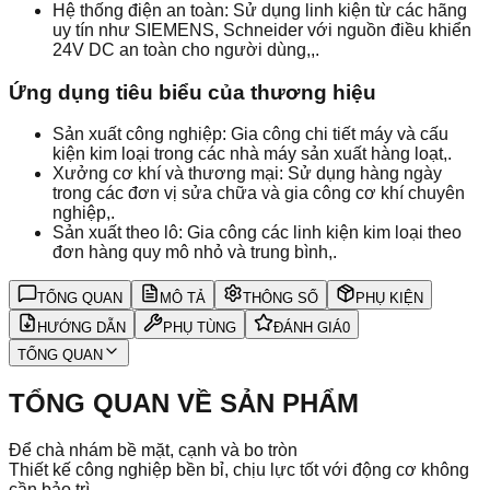
Hệ thống điện an toàn: Sử dụng linh kiện từ các hãng
uy tín như SIEMENS, Schneider với nguồn điều khiển
24V DC an toàn cho người dùng,,.
Ứng dụng tiêu biểu của thương hiệu
Sản xuất công nghiệp: Gia công chi tiết máy và cấu
kiện kim loại trong các nhà máy sản xuất hàng loạt,.
Xưởng cơ khí và thương mại: Sử dụng hàng ngày
trong các đơn vị sửa chữa và gia công cơ khí chuyên
nghiệp,.
Sản xuất theo lô: Gia công các linh kiện kim loại theo
đơn hàng quy mô nhỏ và trung bình,.
TỔNG QUAN
MÔ TẢ
THÔNG SỐ
PHỤ KIỆN
HƯỚNG DẪN
PHỤ TÙNG
ĐÁNH GIÁ
0
TỔNG QUAN
TỔNG QUAN VỀ SẢN PHẨM
Để chà nhám bề mặt, cạnh và bo tròn
Thiết kế công nghiệp bền bỉ, chịu lực tốt với động cơ không
cần bảo trì