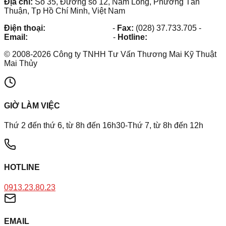
Địa chỉ:
Số 35, Đường số 12, Nam Long, Phường Tân
Thuận, Tp Hồ Chí Minh, Việt Nam
Điện thoại:
(028) 38.73.03.73
-
Fax:
(028) 37.733.705
-
Email:
maithuy@maithuy.com
-
Hotline:
0913.23.80.23
©
2008
-
2026
Công ty TNHH Tư Vấn Thương Mai Kỹ Thuật
Mai Thủy
GIỜ LÀM VIỆC
Thứ 2 đến thứ 6, từ 8h đến 16h30-Thứ 7, từ 8h đến 12h
HOTLINE
0913.23.80.23
EMAIL