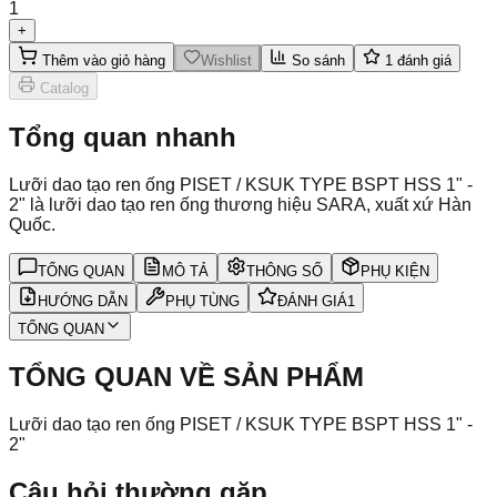
1
+
Thêm vào giỏ hàng
Wishlist
So sánh
1
đánh giá
Catalog
Tổng quan nhanh
Lưỡi dao tạo ren ống PISET / KSUK TYPE BSPT HSS 1" -
2" là lưỡi dao tạo ren ống thương hiệu SARA, xuất xứ Hàn
Quốc.
TỔNG QUAN
MÔ TẢ
THÔNG SỐ
PHỤ KIỆN
HƯỚNG DẪN
PHỤ TÙNG
ĐÁNH GIÁ
1
TỔNG QUAN
TỔNG QUAN VỀ SẢN PHẨM
Lưỡi dao tạo ren ống PISET / KSUK TYPE BSPT HSS 1" -
2"
Câu hỏi thường gặp