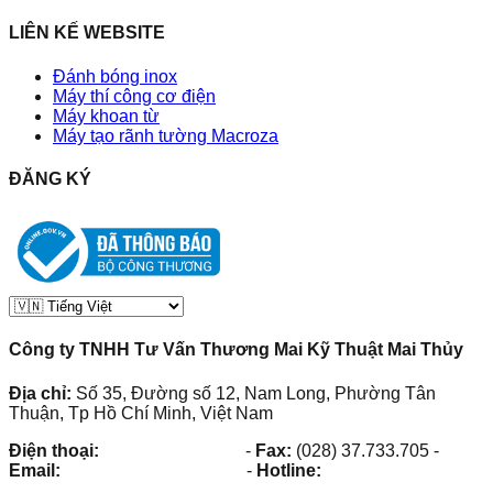
LIÊN KẾ WEBSITE
Đánh bóng inox
Máy thí công cơ điện
Máy khoan từ
Máy tạo rãnh tường Macroza
ĐĂNG KÝ
Công ty TNHH Tư Vấn Thương Mai Kỹ Thuật Mai Thủy
Địa chỉ:
Số 35, Đường số 12, Nam Long, Phường Tân
Thuận, Tp Hồ Chí Minh, Việt Nam
Điện thoại:
(028) 38.73.03.73
-
Fax:
(028) 37.733.705
-
Email:
maithuy@maithuy.com
-
Hotline:
0913.23.80.23