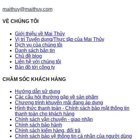
maithuy@maithuy.com
VỀ CHÚNG TÔI
Giới thiệu về Mai Thủy
Vị trí Tuyển dụng/Thực tập của Mai Thủy
Dịch vụ của chúng tôi
Danh sách bản tin
Chủ đề blog
Liên hệ với chúng tôi
Bản đồ tới công ty
CHĂM SÓC KHÁCH HÀNG
Hướng dẫn sử dụng
Các câu hỏi thường gặp về sản phẩm
Chương trình khuyến mãi đang áp dụng
Hình thức thanh toán - Chính sách bảo mật thông tin
thanh toán cho khách hàng
Chính sách vận chuyển - giao nhận
Chính sách bảo hành
Chính sách kiểm hàng, đổi trả
Chính sách bảo vệ thông tin cá nhân của người dùng