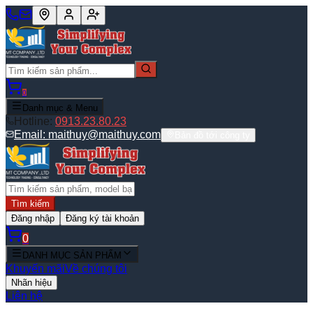
0
Danh mục & Menu
Hotline:
0913.23.80.23
Email:
maithuy@maithuy.com
Bản đồ tới công ty
Tìm kiếm
Đăng nhập
Đăng ký tài khoản
0
DANH MỤC SẢN PHẨM
Khuyến mãi
Về chúng tôi
Nhãn hiệu
Liên hệ