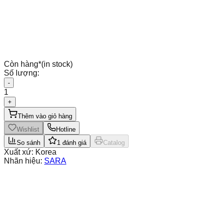
Còn hàng
*
(in stock)
Số lượng:
-
1
+
Thêm vào giỏ hàng
Wishlist
Hotline
So sánh
1
đánh giá
Catalog
Xuất xứ:
Korea
Nhãn hiệu:
SARA