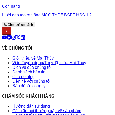
Còn hàng
Lưỡi dao tạo ren ống MCC TYPE BSPT HSS 1 2
Chọn để so sánh
VỀ CHÚNG TÔI
Giới thiệu về Mai Thủy
Vị trí Tuyển dụng/Thực tập của Mai Thủy
Dịch vụ của chúng tôi
Danh sách bản tin
Chủ đề blog
Liên hệ với chúng tôi
Bản đồ tới công ty
CHĂM SÓC KHÁCH HÀNG
Hướng dẫn sử dụng
Các câu hỏi thường gặp về sản phẩm