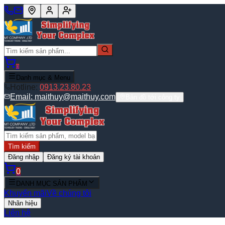
0
Danh mục & Menu
Hotline:
0913.23.80.23
Email:
maithuy@maithuy.com
Bản đồ tới công ty
Tìm kiếm
Đăng nhập
Đăng ký tài khoản
0
DANH MỤC SẢN PHẨM
Khuyến mãi
Về chúng tôi
Nhãn hiệu
Liên hệ