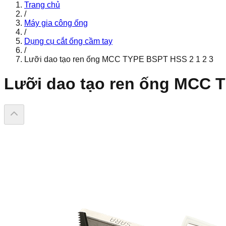
Trang chủ
/
Máy gia công ống
/
Dụng cụ cắt ống cầm tay
/
Lưỡi dao tạo ren ống MCC TYPE BSPT HSS 2 1 2 3
Lưỡi dao tạo ren ống MCC T