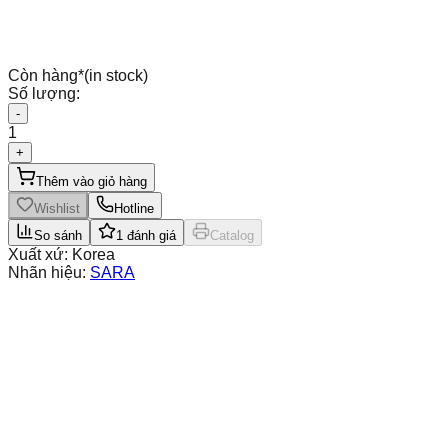
Còn hàng
*
(in stock)
Số lượng:
-
1
+
Thêm vào giỏ hàng
Wishlist
Hotline
So sánh
1
đánh giá
Catalog
Xuất xứ:
Korea
Nhãn hiệu:
SARA