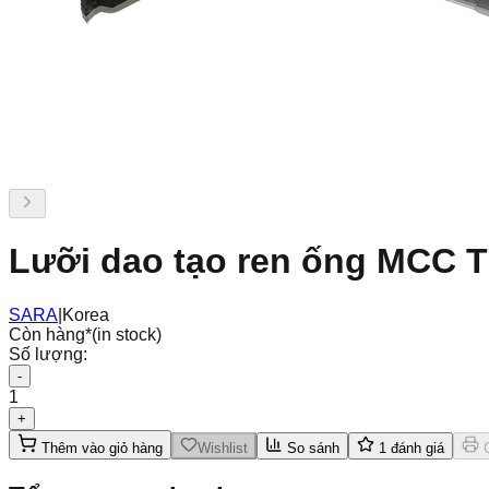
Lưỡi dao tạo ren ống MCC T
SARA
|
Korea
Còn hàng
*
(in stock)
Số lượng:
-
1
+
Thêm vào giỏ hàng
Wishlist
So sánh
1
đánh giá
C