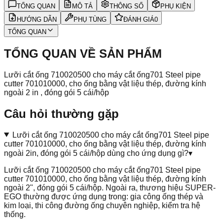
TỔNG QUAN
MÔ TẢ
THÔNG SỐ
PHỤ KIỆN
HƯỚNG DẪN
PHỤ TÙNG
ĐÁNH GIÁ
0
TỔNG QUAN
TỔNG QUAN VỀ SẢN PHẨM
Lưỡi cắt ống 710020500 cho máy cắt ống701 Steel pipe
cutter 701010000, cho ống bằng vật liệu thép, đường kính
ngoài 2 in , đóng gói 5 cái/hộp
Câu hỏi thường gặp
Lưỡi cắt ống 710020500 cho máy cắt ống701 Steel pipe
cutter 701010000, cho ống bằng vật liệu thép, đường kính
ngoài 2in, đóng gói 5 cái/hộp dùng cho ứng dụng gì?
▾
Lưỡi cắt ống 710020500 cho máy cắt ống701 Steel pipe
cutter 701010000, cho ống bằng vật liệu thép, đường kính
ngoài 2", đóng gói 5 cái/hộp. Ngoài ra, thương hiệu SUPER-
EGO thường được ứng dụng trong: gia công ống thép và
kim loại, thi công đường ống chuyên nghiệp, kiểm tra hệ
thống.