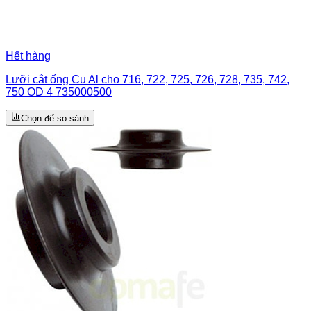
Hết hàng
Lưỡi cắt ống Cu Al cho 716, 722, 725, 726, 728, 735, 742,
750 OD 4 735000500
Chọn để so sánh