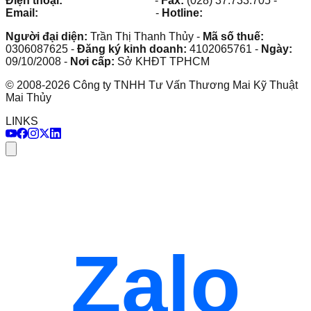
Điện thoại:
(028) 38.73.03.73
-
Fax:
(028) 37.733.705
-
Email:
maithuy@maithuy.com
-
Hotline:
0913.23.80.23
Người đại diện:
Trần Thị Thanh Thủy
-
Mã số thuế:
0306087625
-
Đăng ký kinh doanh:
4102065761
-
Ngày:
09/10/2008
-
Nơi cấp:
Sở KHĐT TPHCM
©
2008
-
2026
Công ty TNHH Tư Vấn Thương Mai Kỹ Thuật
Mai Thủy
LINKS
Zalo