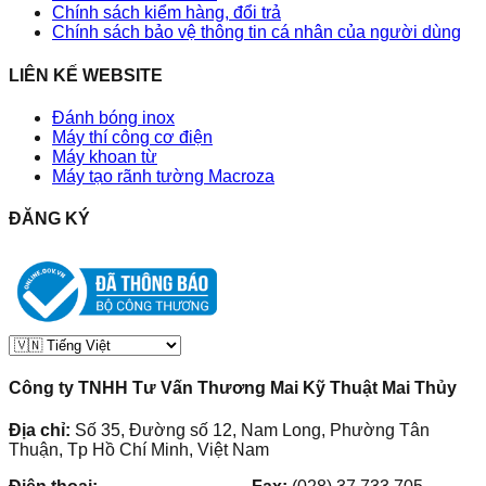
Chính sách kiểm hàng, đổi trả
Chính sách bảo vệ thông tin cá nhân của người dùng
LIÊN KẾ WEBSITE
Đánh bóng inox
Máy thí công cơ điện
Máy khoan từ
Máy tạo rãnh tường Macroza
ĐĂNG KÝ
Công ty TNHH Tư Vấn Thương Mai Kỹ Thuật Mai Thủy
Địa chỉ:
Số 35, Đường số 12, Nam Long, Phường Tân
Thuận, Tp Hồ Chí Minh, Việt Nam