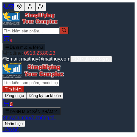
0
Danh mục & Menu
Hotline:
0913.23.80.23
Email:
maithuy@maithuy.com
Bản đồ tới công ty
Tìm kiếm
Đăng nhập
Đăng ký tài khoản
0
DANH MỤC SẢN PHẨM
Khuyến mãi
Về chúng tôi
Nhãn hiệu
Liên hệ