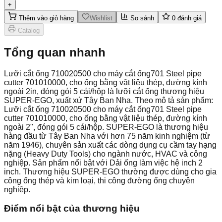
+
Thêm vào giỏ hàng
Wishlist
So sánh
0
đánh giá
Catalog
Tổng quan nhanh
Lưỡi cắt ống 710020500 cho máy cắt ống701 Steel pipe
cutter 701010000, cho ống bằng vật liệu thép, đường kính
ngoài 2in, đóng gói 5 cái/hộp là lưỡi cắt ống thương hiệu
SUPER-EGO, xuất xứ Tây Ban Nha. Theo mô tả sản phẩm:
Lưỡi cắt ống 710020500 cho máy cắt ống701 Steel pipe
cutter 701010000, cho ống bằng vật liệu thép, đường kính
ngoài 2", đóng gói 5 cái/hộp. SUPER-EGO là thương hiệu
hàng đầu từ Tây Ban Nha với hơn 75 năm kinh nghiệm (từ
năm 1946), chuyên sản xuất các dòng dụng cụ cầm tay hạng
nặng (Heavy Duty Tools) cho ngành nước, HVAC và công
nghiệp. Sản phẩm nổi bật với Dải ống làm việc hệ inch 2
inch. Thương hiệu SUPER-EGO thường được dùng cho gia
công ống thép và kim loại, thi công đường ống chuyên
nghiệp.
Điểm nổi bật của thương hiệu