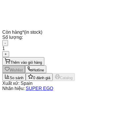
Còn hàng
*
(in stock)
Số lượng:
-
1
+
Thêm vào giỏ hàng
Wishlist
Hotline
So sánh
0
đánh giá
Catalog
Xuất xứ:
Spain
Nhãn hiệu:
SUPER EGO