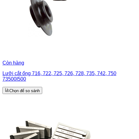
Còn hàng
Lưỡi cắt ống 716, 722, 725, 726, 728, 735, 742, 750
73500I500
Chọn để so sánh