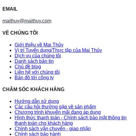
EMAIL
maithuy@maithuy.com
VỀ CHÚNG TÔI
Giới thiệu về Mai Thủy
Vị trí Tuyển dụng/Thực tập của Mai Thủy
Dịch vụ của chúng tôi
Danh sách bản tin
Chủ đề blog
Liên hệ với chúng tôi
Bản đồ tới công ty
CHĂM SÓC KHÁCH HÀNG
Hướng dẫn sử dụng
Các câu hỏi thường gặp về sản phẩm
Chương trình khuyến mãi đang áp dụng
Hình thức thanh toán - Chính sách bảo mật thông tin
thanh toán cho khách hàng
Chính sách vận chuyển - giao nhận
Chính sách bảo hành