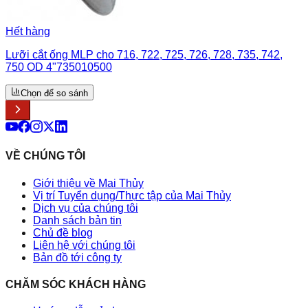
Hết hàng
Lưỡi cắt ống MLP cho 716, 722, 725, 726, 728, 735, 742,
750 OD 4"735010500
Chọn để so sánh
VỀ CHÚNG TÔI
Giới thiệu về Mai Thủy
Vị trí Tuyển dụng/Thực tập của Mai Thủy
Dịch vụ của chúng tôi
Danh sách bản tin
Chủ đề blog
Liên hệ với chúng tôi
Bản đồ tới công ty
CHĂM SÓC KHÁCH HÀNG