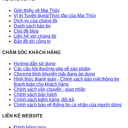
Giới thiệu về Mai Thủy
Vị trí Tuyển dụng/Thực tập của Mai Thủy
Dịch vụ của chúng tôi
Danh sách bản tin
Chủ đề blog
Liên hệ với chúng tôi
Bản đồ tới công ty
CHĂM SÓC KHÁCH HÀNG
Hướng dẫn sử dụng
Các câu hỏi thường gặp về sản phẩm
Chương trình khuyến mãi đang áp dụng
Hình thức thanh toán - Chính sách bảo mật thông tin
thanh toán cho khách hàng
Chính sách vận chuyển - giao nhận
Chính sách bảo hành
Chính sách kiểm hàng, đổi trả
Chính sách bảo vệ thông tin cá nhân của người dùng
LIÊN KẾ WEBSITE
Đánh bóng inox