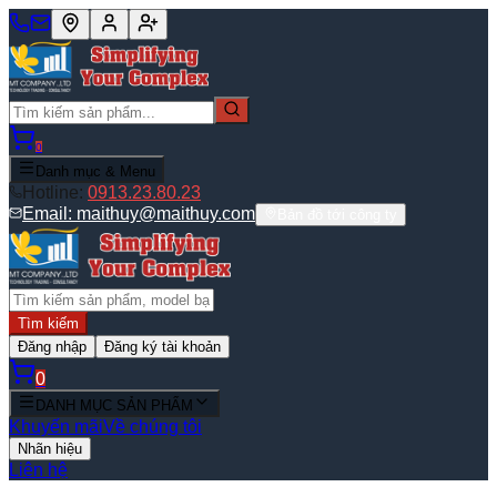
0
Danh mục & Menu
Hotline:
0913.23.80.23
Email:
maithuy@maithuy.com
Bản đồ tới công ty
Tìm kiếm
Đăng nhập
Đăng ký tài khoản
0
DANH MỤC SẢN PHẨM
Khuyến mãi
Về chúng tôi
Nhãn hiệu
Liên hệ