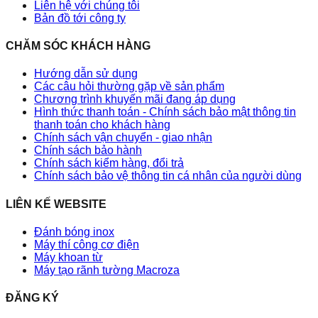
Liên hệ với chúng tôi
Bản đồ tới công ty
CHĂM SÓC KHÁCH HÀNG
Hướng dẫn sử dụng
Các câu hỏi thường gặp về sản phẩm
Chương trình khuyến mãi đang áp dụng
Hình thức thanh toán - Chính sách bảo mật thông tin
thanh toán cho khách hàng
Chính sách vận chuyển - giao nhận
Chính sách bảo hành
Chính sách kiểm hàng, đổi trả
Chính sách bảo vệ thông tin cá nhân của người dùng
LIÊN KẾ WEBSITE
Đánh bóng inox
Máy thí công cơ điện
Máy khoan từ
Máy tạo rãnh tường Macroza
ĐĂNG KÝ