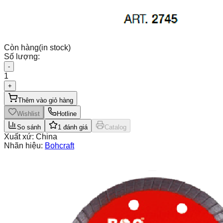
Còn hàng
(in stock)
Số lượng:
-
1
+
Thêm vào giỏ hàng
Wishlist
Hotline
So sánh
1
đánh giá
Catalog
Xuất xứ:
China
Nhãn hiệu:
Bohcraft