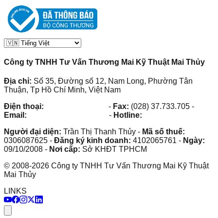
Công ty TNHH Tư Vấn Thương Mai Kỹ Thuật Mai Thủy
Địa chỉ:
Số 35, Đường số 12, Nam Long, Phường Tân
Thuận, Tp Hồ Chí Minh, Việt Nam
Điện thoại:
(028) 38.73.03.73
-
Fax:
(028) 37.733.705
-
Email:
maithuy@maithuy.com
-
Hotline:
0913.23.80.23
Người đại diện:
Trần Thị Thanh Thủy
-
Mã số thuế:
0306087625
-
Đăng ký kinh doanh:
4102065761
-
Ngày:
09/10/2008
-
Nơi cấp:
Sở KHĐT TPHCM
©
2008
-
2026
Công ty TNHH Tư Vấn Thương Mai Kỹ Thuật
Mai Thủy
LINKS