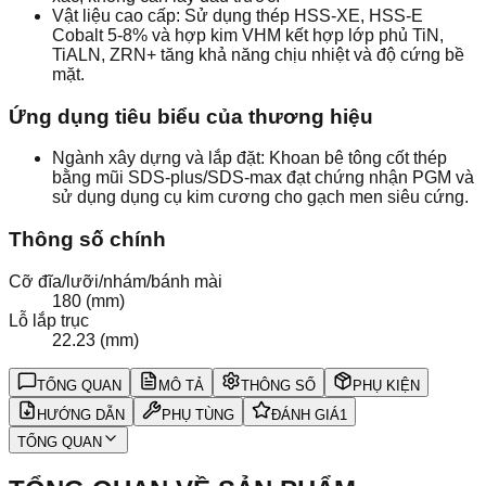
Vật liệu cao cấp: Sử dụng thép HSS-XE, HSS-E
Cobalt 5-8% và hợp kim VHM kết hợp lớp phủ TiN,
TiALN, ZRN+ tăng khả năng chịu nhiệt và độ cứng bề
mặt.
Ứng dụng tiêu biểu của thương hiệu
Ngành xây dựng và lắp đặt: Khoan bê tông cốt thép
bằng mũi SDS-plus/SDS-max đạt chứng nhận PGM và
sử dụng dụng cụ kim cương cho gạch men siêu cứng.
Thông số chính
Cỡ đĩa/lưỡi/nhám/bánh mài
180 (mm)
Lỗ lắp trục
22.23 (mm)
TỔNG QUAN
MÔ TẢ
THÔNG SỐ
PHỤ KIỆN
HƯỚNG DẪN
PHỤ TÙNG
ĐÁNH GIÁ
1
TỔNG QUAN