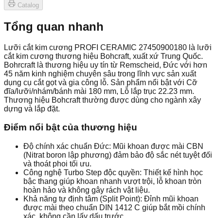
Catalog
Tổng quan nhanh
Lưỡi cắt kim cương PROFI CERAMIC 27450900180 là lưỡi
cắt kim cương thương hiệu Bohcraft, xuất xứ Trung Quốc.
Bohrcraft là thương hiệu uy tín từ Remscheid, Đức với hơn
45 năm kinh nghiệm chuyên sâu trong lĩnh vực sản xuất
dụng cụ cắt gọt và gia công lỗ. Sản phẩm nổi bật với Cỡ
đĩa/lưỡi/nhám/bánh mài 180 mm, Lỗ lắp trục 22.23 mm.
Thương hiệu Bohcraft thường được dùng cho ngành xây
dựng và lắp đặt.
Điểm nổi bật của thương hiệu
Độ chính xác chuẩn Đức: Mũi khoan được mài CBN
(Nitrat boron lập phương) đảm bảo độ sắc nét tuyệt đối
và thoát phoi tối ưu.
Công nghệ Turbo Step độc quyền: Thiết kế hình học
bậc thang giúp khoan nhanh vượt trội, lỗ khoan tròn
hoàn hảo và không gây rách vật liệu.
Khả năng tự định tâm (Split Point): Đỉnh mũi khoan
được mài theo chuẩn DIN 1412 C giúp bắt mồi chính
xác, không cần lấy dấu trước.