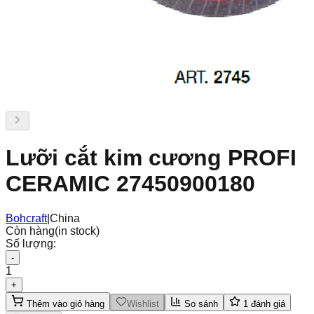
Lưỡi cắt kim cương PROFI
CERAMIC 27450900180
Bohcraft
|
China
Còn hàng
(in stock)
Số lượng:
-
1
+
Thêm vào giỏ hàng
Wishlist
So sánh
1
đánh giá