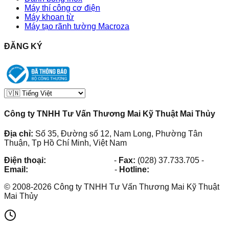
Máy thí công cơ điện
Máy khoan từ
Máy tạo rãnh tường Macroza
ĐĂNG KÝ
Công ty TNHH Tư Vấn Thương Mai Kỹ Thuật Mai Thủy
Địa chỉ:
Số 35, Đường số 12, Nam Long, Phường Tân
Thuận, Tp Hồ Chí Minh, Việt Nam
Điện thoại:
(028) 38.73.03.73
-
Fax:
(028) 37.733.705
-
Email:
maithuy@maithuy.com
-
Hotline:
0913.23.80.23
©
2008
-
2026
Công ty TNHH Tư Vấn Thương Mai Kỹ Thuật
Mai Thủy