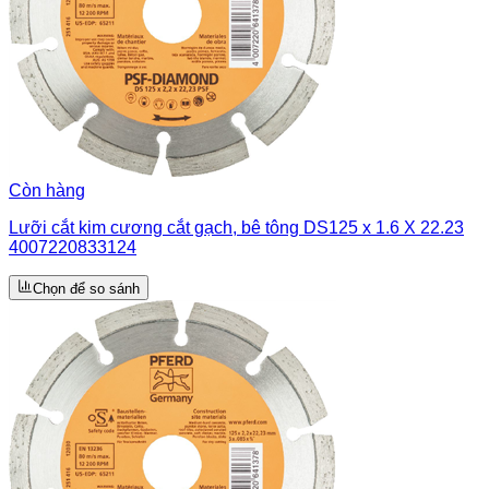
Còn hàng
Lưỡi cắt kim cương cắt gạch, bê tông DS125 x 1.6 X 22.23
4007220833124
Chọn để so sánh