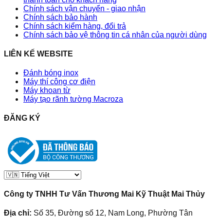
Chính sách vận chuyển - giao nhận
Chính sách bảo hành
Chính sách kiểm hàng, đổi trả
Chính sách bảo vệ thông tin cá nhân của người dùng
LIÊN KẾ WEBSITE
Đánh bóng inox
Máy thí công cơ điện
Máy khoan từ
Máy tạo rãnh tường Macroza
ĐĂNG KÝ
Công ty TNHH Tư Vấn Thương Mai Kỹ Thuật Mai Thủy
Địa chỉ:
Số 35, Đường số 12, Nam Long, Phường Tân