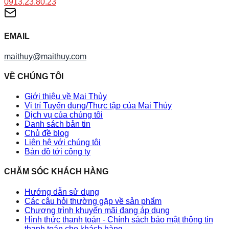
0913.23.80.23
EMAIL
maithuy@maithuy.com
VỀ CHÚNG TÔI
Giới thiệu về Mai Thủy
Vị trí Tuyển dụng/Thực tập của Mai Thủy
Dịch vụ của chúng tôi
Danh sách bản tin
Chủ đề blog
Liên hệ với chúng tôi
Bản đồ tới công ty
CHĂM SÓC KHÁCH HÀNG
Hướng dẫn sử dụng
Các câu hỏi thường gặp về sản phẩm
Chương trình khuyến mãi đang áp dụng
Hình thức thanh toán - Chính sách bảo mật thông tin
thanh toán cho khách hàng