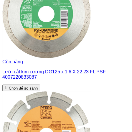
Còn hàng
Lưỡi cắt kim cương DG125 x 1.6 X 22.23 FL PSF
4007220833087
Chọn để so sánh