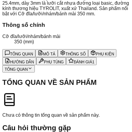
25.4mm, dày 3mm là lưỡi cắt nhựa đường loại basic, đường
kính thương hiệu TYROLIT, xuất xứ Thailand. Sản phẩm nổi
bật với Cỡ đĩa/lưỡi/nhám/bánh mài 350 mm.
Thông số chính
Cỡ đĩa/lưỡi/nhám/bánh mài
350 (mm)
TỔNG QUAN
MÔ TẢ
THÔNG SỐ
PHỤ KIỆN
HƯỚNG DẪN
PHỤ TÙNG
ĐÁNH GIÁ
1
TỔNG QUAN
TỔNG QUAN VỀ SẢN PHẨM
Chưa có thông tin tổng quan về sản phẩm này.
Câu hỏi thường gặp