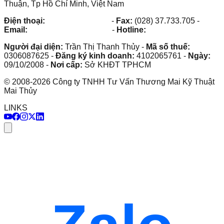
Thuận, Tp Hồ Chí Minh, Việt Nam
Điện thoại:
(028) 38.73.03.73
-
Fax:
(028) 37.733.705
-
Email:
maithuy@maithuy.com
-
Hotline:
0913.23.80.23
Người đại diện:
Trần Thị Thanh Thủy
-
Mã số thuế:
0306087625
-
Đăng ký kinh doanh:
4102065761
-
Ngày:
09/10/2008
-
Nơi cấp:
Sở KHĐT TPHCM
©
2008
-
2026
Công ty TNHH Tư Vấn Thương Mai Kỹ Thuật
Mai Thủy
LINKS