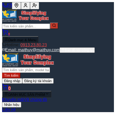
0
Danh mục & Menu
Hotline:
0913.23.80.23
Email:
maithuy@maithuy.com
Bản đồ tới công ty
Tìm kiếm
Đăng nhập
Đăng ký tài khoản
0
DANH MỤC SẢN PHẨM
Khuyến mãi
Về chúng tôi
Nhãn hiệu
Liên hệ