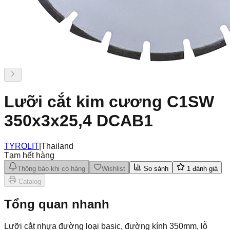
Lưỡi cắt kim cương C1SW
350x3x25,4 DCAB1
TYROLIT
|
Thailand
Tạm hết hàng
Thông báo khi có hàng
Wishlist
So sánh
1
đánh giá
Catalog
Tổng quan nhanh
Lưỡi cắt nhựa đường loại basic, đường kính 350mm, lỗ