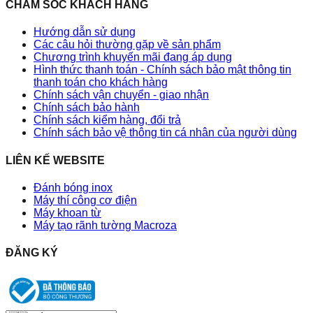
CHĂM SÓC KHÁCH HÀNG
Hướng dẫn sử dụng
Các câu hỏi thường gặp về sản phẩm
Chương trình khuyến mãi đang áp dụng
Hình thức thanh toán - Chính sách bảo mật thông tin
thanh toán cho khách hàng
Chính sách vận chuyển - giao nhận
Chính sách bảo hành
Chính sách kiểm hàng, đổi trả
Chính sách bảo vệ thông tin cá nhân của người dùng
LIÊN KẾ WEBSITE
Đánh bóng inox
Máy thí công cơ điện
Máy khoan từ
Máy tạo rãnh tường Macroza
ĐĂNG KÝ