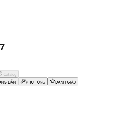
7
Catalog
NG DẪN
PHỤ TÙNG
ĐÁNH GIÁ
0