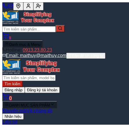
0
Danh mục & Menu
Hotline:
0913.23.80.23
Email:
maithuy@maithuy.com
Bản đồ tới công ty
Tìm kiếm
Đăng nhập
Đăng ký tài khoản
0
DANH MỤC SẢN PHẨM
Khuyến mãi
Về chúng tôi
Nhãn hiệu
Liên hệ