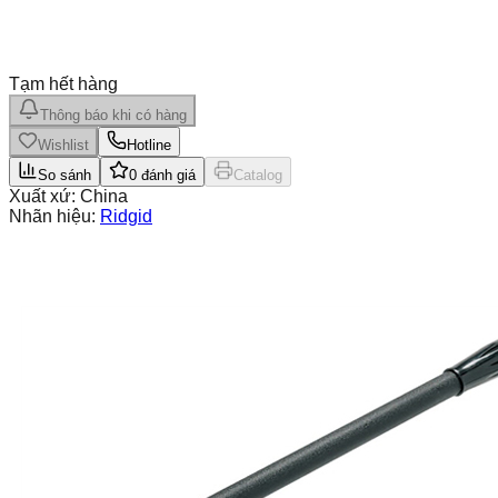
Tạm hết hàng
Thông báo khi có hàng
Wishlist
Hotline
So sánh
0
đánh giá
Catalog
Xuất xứ:
China
Nhãn hiệu:
Ridgid