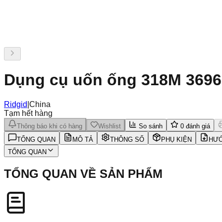
Dụng cụ uốn ống 318M 3696
Ridgid
|
China
Tạm hết hàng
Thông báo khi có hàng
Wishlist
So sánh
0
đánh giá
TỔNG QUAN
MÔ TẢ
THÔNG SỐ
PHỤ KIỆN
HƯỚ
TỔNG QUAN
TỔNG QUAN VỀ SẢN PHẨM