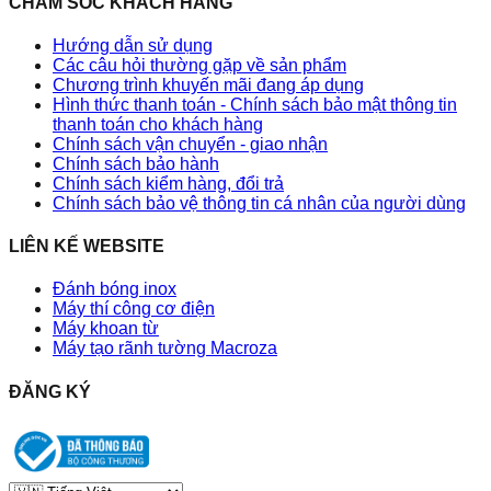
CHĂM SÓC KHÁCH HÀNG
Hướng dẫn sử dụng
Các câu hỏi thường gặp về sản phẩm
Chương trình khuyến mãi đang áp dụng
Hình thức thanh toán - Chính sách bảo mật thông tin
thanh toán cho khách hàng
Chính sách vận chuyển - giao nhận
Chính sách bảo hành
Chính sách kiểm hàng, đổi trả
Chính sách bảo vệ thông tin cá nhân của người dùng
LIÊN KẾ WEBSITE
Đánh bóng inox
Máy thí công cơ điện
Máy khoan từ
Máy tạo rãnh tường Macroza
ĐĂNG KÝ