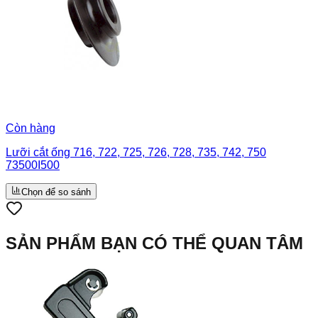
Còn hàng
Lưỡi cắt ống 716, 722, 725, 726, 728, 735, 742, 750
73500I500
Chọn để so sánh
SẢN PHẨM BẠN CÓ THỂ QUAN TÂM