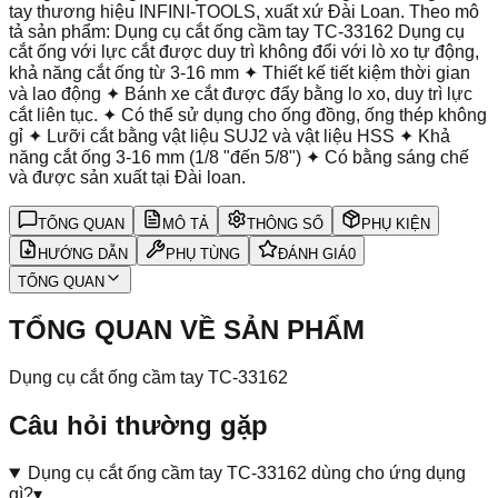
tay thương hiệu INFINI-TOOLS, xuất xứ Đài Loan. Theo mô
tả sản phẩm: Dụng cụ cắt ống cầm tay TC-33162 Dụng cụ
cắt ống với lực cắt được duy trì không đổi với lò xo tự động,
khả năng cắt ống từ 3-16 mm ✦ Thiết kế tiết kiệm thời gian
và lao động ✦ Bánh xe cắt được đẩy bằng lo xo, duy trì lực
cắt liên tục. ✦ Có thể sử dụng cho ống đồng, ống thép không
gỉ ✦ Lưỡi cắt bằng vật liệu SUJ2 và vật liệu HSS ✦ Khả
năng cắt ống 3-16 mm (1/8 "đến 5/8") ✦ Có bằng sáng chế
và được sản xuất tại Đài loan.
TỔNG QUAN
MÔ TẢ
THÔNG SỐ
PHỤ KIỆN
HƯỚNG DẪN
PHỤ TÙNG
ĐÁNH GIÁ
0
TỔNG QUAN
TỔNG QUAN VỀ SẢN PHẨM
Dụng cụ cắt ống cầm tay TC-33162
Câu hỏi thường gặp
Dụng cụ cắt ống cầm tay TC-33162 dùng cho ứng dụng
gì?
▾