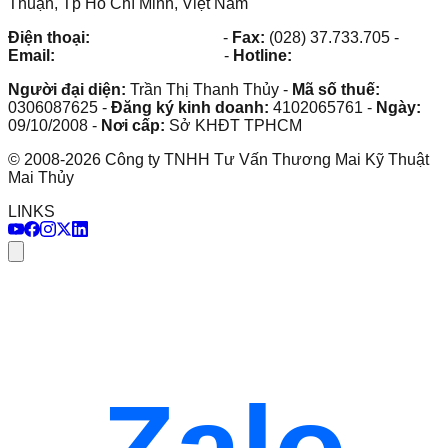
Thuận, Tp Hồ Chí Minh, Việt Nam
Điện thoại:
(028) 38.73.03.73
-
Fax:
(028) 37.733.705
-
Email:
maithuy@maithuy.com
-
Hotline:
0913.23.80.23
Người đại diện:
Trần Thị Thanh Thủy
-
Mã số thuế:
0306087625
-
Đăng ký kinh doanh:
4102065761
-
Ngày:
09/10/2008
-
Nơi cấp:
Sở KHĐT TPHCM
©
2008
-
2026
Công ty TNHH Tư Vấn Thương Mai Kỹ Thuật
Mai Thủy
LINKS
Zalo