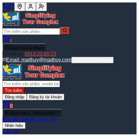
0
Danh mục & Menu
Hotline:
0913.23.80.23
Email:
maithuy@maithuy.com
Bản đồ tới công ty
Tìm kiếm
Đăng nhập
Đăng ký tài khoản
0
DANH MỤC SẢN PHẨM
Khuyến mãi
Về chúng tôi
Nhãn hiệu
Liên hệ