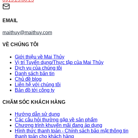
EMAIL
maithuy@maithuy.com
VỀ CHÚNG TÔI
Giới thiệu về Mai Thủy
Vị trí Tuyển dụng/Thực tập của Mai Thủy
Dịch vụ của chúng tôi
Danh sách bản tin
Chủ đề blog
Liên hệ với chúng tôi
Bản đồ tới công ty
CHĂM SÓC KHÁCH HÀNG
Hướng dẫn sử dụng
Các câu hỏi thường gặp về sản phẩm
Chương trình khuyến mãi đang áp dụng
Hình thức thanh toán - Chính sách bảo mật thông tin
thanh toán cho khách hàng