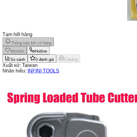
Tạm hết hàng
Thông báo khi có hàng
Wishlist
Hotline
So sánh
0
đánh giá
Catalog
Xuất xứ:
Taiwan
Nhãn hiệu:
INFINI TOOLS