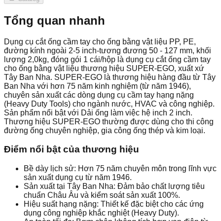
Tổng quan nhanh
Dụng cụ cắt ống cầm tay cho ống bằng vật liệu PP, PE,
đường kính ngoài 2-5 inch-tương đương 50 - 127 mm, khối
lượng 2,0kg, đóng gói 1 cái/hộp là dụng cụ cắt ống cầm tay
cho ống bằng vật liệu thương hiệu SUPER-EGO, xuất xứ
Tây Ban Nha. SUPER-EGO là thương hiệu hàng đầu từ Tây
Ban Nha với hơn 75 năm kinh nghiệm (từ năm 1946),
chuyên sản xuất các dòng dụng cụ cầm tay hạng nặng
(Heavy Duty Tools) cho ngành nước, HVAC và công nghiệp.
Sản phẩm nổi bật với Dải ống làm việc hệ inch 2 inch.
Thương hiệu SUPER-EGO thường được dùng cho thi công
đường ống chuyên nghiệp, gia công ống thép và kim loại.
Điểm nổi bật của thương hiệu
Bề dày lịch sử: Hơn 75 năm chuyên môn trong lĩnh vực
sản xuất dụng cụ từ năm 1946.
Sản xuất tại Tây Ban Nha: Đảm bảo chất lượng tiêu
chuẩn Châu Âu và kiểm soát sản xuất 100%.
Hiệu suất hạng nặng: Thiết kế đặc biệt cho các ứng
dụng công nghiệp khắc nghiệt (Heavy Duty).