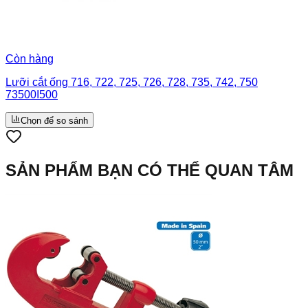
Còn hàng
Lưỡi cắt ống 716, 722, 725, 726, 728, 735, 742, 750
73500I500
Chọn để so sánh
SẢN PHẨM BẠN CÓ THỂ QUAN TÂM