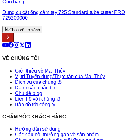
Còn hàng
Dụng cụ cắt ống cầm tay 725 Standard tube cutter PRO
725200000
Chọn để so sánh
VỀ CHÚNG TÔI
Giới thiệu về Mai Thủy
Vị trí Tuyển dụng/Thực tập của Mai Thủy
Dịch vụ của chúng tôi
Danh sách bản tin
Chủ đề blog
Liên hệ với chúng tôi
Bản đồ tới công ty
CHĂM SÓC KHÁCH HÀNG
Hướng dẫn sử dụng
Các câu hỏi thường gặp về sản phẩm