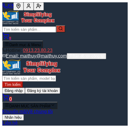
0
Danh mục & Menu
Hotline:
0913.23.80.23
Email:
maithuy@maithuy.com
Bản đồ tới công ty
Tìm kiếm
Đăng nhập
Đăng ký tài khoản
0
DANH MỤC SẢN PHẨM
Khuyến mãi
Về chúng tôi
Nhãn hiệu
Liên hệ