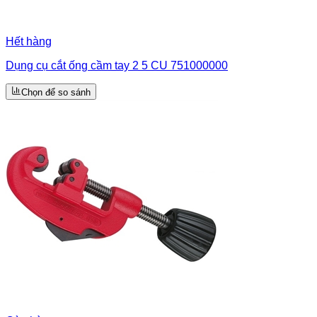
Hết hàng
Dụng cụ cắt ống cầm tay 2 5 CU 751000000
Chọn để so sánh