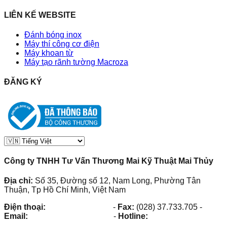
LIÊN KẾ WEBSITE
Đánh bóng inox
Máy thí công cơ điện
Máy khoan từ
Máy tạo rãnh tường Macroza
ĐĂNG KÝ
Công ty TNHH Tư Vấn Thương Mai Kỹ Thuật Mai Thủy
Địa chỉ:
Số 35, Đường số 12, Nam Long, Phường Tân
Thuận, Tp Hồ Chí Minh, Việt Nam
Điện thoại:
(028) 38.73.03.73
-
Fax:
(028) 37.733.705
-
Email:
maithuy@maithuy.com
-
Hotline:
0913.23.80.23