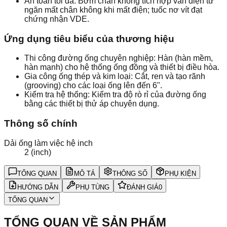
An toàn tối đa: Bơm chân không tích hợp van điện từ
ngăn mất chân không khi mất điện; tuốc nơ vít đạt
chứng nhận VDE.
Ứng dụng tiêu biểu của thương hiệu
Thi công đường ống chuyên nghiệp: Hàn (hàn mềm,
hàn mạnh) cho hệ thống ống đồng và thiết bị điều hòa.
Gia công ống thép và kim loại: Cắt, ren và tạo rãnh
(grooving) cho các loại ống lên đến 6".
Kiểm tra hệ thống: Kiểm tra độ rò rỉ của đường ống
bằng các thiết bị thử áp chuyên dụng.
Thông số chính
Dải ống làm việc hệ inch
2 (inch)
TỔNG QUAN
MÔ TẢ
THÔNG SỐ
PHỤ KIỆN
HƯỚNG DẪN
PHỤ TÙNG
ĐÁNH GIÁ
0
TỔNG QUAN
TỔNG QUAN VỀ SẢN PHẨM