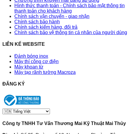
Chương trình khuyến mãi đang áp dụng
Hình thức thanh toán - Chính sách bảo mật thông tin
thanh toán cho khách hàng
Chính sách vận chuyển - giao nhận
Chính sách bảo hành
Chính sách kiểm hàng, đổi trả
Chính sách bảo vệ thông tin cá nhân của người dùng
LIÊN KẾ WEBSITE
Đánh bóng inox
Máy thí công cơ điện
Máy khoan từ
Máy tạo rãnh tường Macroza
ĐĂNG KÝ
Công ty TNHH Tư Vấn Thương Mai Kỹ Thuật Mai Thủy