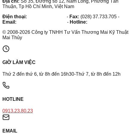
Địa chỉ:
Số 35, Đường số 12, Nam Long, Phường Tân
Thuận, Tp Hồ Chí Minh, Việt Nam
Điện thoại:
(028) 38.73.03.73
-
Fax:
(028) 37.733.705
-
Email:
maithuy@maithuy.com
-
Hotline:
0913.23.80.23
©
2008
-
2026
Công ty TNHH Tư Vấn Thương Mai Kỹ Thuật
Mai Thủy
GIỜ LÀM VIỆC
Thứ 2 đến thứ 6, từ 8h đến 16h30-Thứ 7, từ 8h đến 12h
HOTLINE
0913.23.80.23
EMAIL