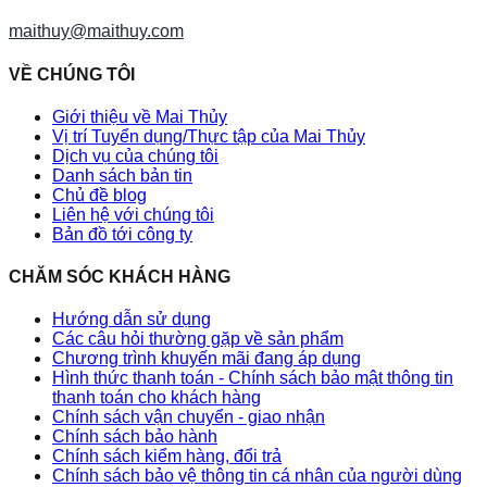
maithuy@maithuy.com
VỀ CHÚNG TÔI
Giới thiệu về Mai Thủy
Vị trí Tuyển dụng/Thực tập của Mai Thủy
Dịch vụ của chúng tôi
Danh sách bản tin
Chủ đề blog
Liên hệ với chúng tôi
Bản đồ tới công ty
CHĂM SÓC KHÁCH HÀNG
Hướng dẫn sử dụng
Các câu hỏi thường gặp về sản phẩm
Chương trình khuyến mãi đang áp dụng
Hình thức thanh toán - Chính sách bảo mật thông tin
thanh toán cho khách hàng
Chính sách vận chuyển - giao nhận
Chính sách bảo hành
Chính sách kiểm hàng, đổi trả
Chính sách bảo vệ thông tin cá nhân của người dùng