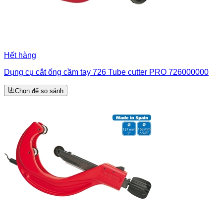
Hết hàng
Dụng cụ cắt ống cầm tay 726 Tube cutter PRO 726000000
Chọn để so sánh