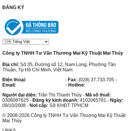
ĐĂNG KÝ
Công ty TNHH Tư Vấn Thương Mai Kỹ Thuật Mai Thủy
Địa chỉ:
Số 35, Đường số 12, Nam Long, Phường Tân
Thuận, Tp Hồ Chí Minh, Việt Nam
Điện thoại:
(028) 38.73.03.73
-
Fax:
(028) 37.733.705
-
Email:
maithuy@maithuy.com
-
Hotline:
0913.23.80.23
Người đại diện:
Trần Thị Thanh Thủy
-
Mã số thuế:
0306087625
-
Đăng ký kinh doanh:
4102065761
-
Ngày:
09/10/2008
-
Nơi cấp:
Sở KHĐT TPHCM
©
2008
-
2026
Công ty TNHH Tư Vấn Thương Mai Kỹ Thuật
Mai Thủy
LINKS