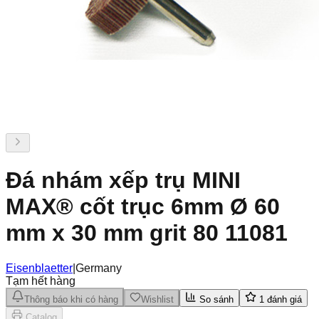
Đá nhám xếp trụ MINI
MAX® cốt trục 6mm Ø 60
mm x 30 mm grit 80 11081
Eisenblaetter
|
Germany
Tạm hết hàng
Thông báo khi có hàng
Wishlist
So sánh
1
đánh giá
Catalog