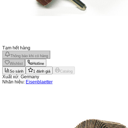
Tạm hết hàng
Thông báo khi có hàng
Wishlist
Hotline
So sánh
1
đánh giá
Catalog
Xuất xứ:
Germany
Nhãn hiệu:
Eisenblaetter