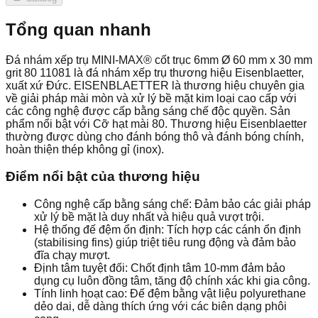
Tổng quan nhanh
Đá nhám xếp trụ MINI-MAX® cốt trục 6mm Ø 60 mm x 30 mm
grit 80 11081 là đá nhám xếp trụ thương hiệu Eisenblaetter,
xuất xứ Đức. EISENBLAETTER là thương hiệu chuyên gia
về giải pháp mài mòn và xử lý bề mặt kim loại cao cấp với
các công nghệ được cấp bằng sáng chế độc quyền. Sản
phẩm nổi bật với Cỡ hạt mài 80. Thương hiệu Eisenblaetter
thường được dùng cho đánh bóng thô và đánh bóng chính,
hoàn thiện thép không gỉ (inox).
Điểm nổi bật của thương hiệu
Công nghệ cấp bằng sáng chế: Đảm bảo các giải pháp
xử lý bề mặt là duy nhất và hiệu quả vượt trội.
Hệ thống đế đệm ổn định: Tích hợp các cánh ổn định
(stabilising fins) giúp triệt tiêu rung động và đảm bảo
đĩa chạy mượt.
Định tâm tuyệt đối: Chốt định tâm 10-mm đảm bảo
dụng cụ luôn đồng tâm, tăng độ chính xác khi gia công.
Tính linh hoạt cao: Đế đệm bằng vật liệu polyurethane
dẻo dai, dễ dàng thích ứng với các biên dạng phôi