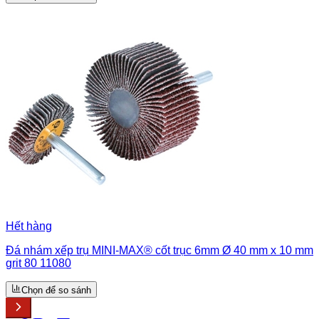
Hết hàng
Đá nhám xếp trụ MINI-MAX® cốt trục 6mm Ø 40 mm x 10 mm
grit 80 11080
Chọn để so sánh