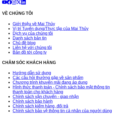
VỀ CHÚNG TÔI
Giới thiệu về Mai Thủy
Vị trí Tuyển dụng/Thực tập của Mai Thủy
Dịch vụ của chúng tôi
Danh sách bản tin
Chủ đề blog
Liên hệ với chúng tôi
Bản đồ tới công ty
CHĂM SÓC KHÁCH HÀNG
Hướng dẫn sử dụng
Các câu hỏi thường gặp về sản phẩm
Chương trình khuyến mãi đang áp dụng
Hình thức thanh toán - Chính sách bảo mật thông tin
thanh toán cho khách hàng
Chính sách vận chuyển - giao nhận
Chính sách bảo hành
Chính sách kiểm hàng, đổi trả
Chính sách bảo vệ thông tin cá nhân của người dùng