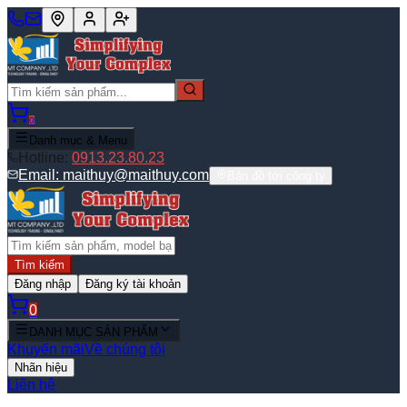
0
Danh mục & Menu
Hotline:
0913.23.80.23
Email:
maithuy@maithuy.com
Bản đồ tới công ty
Tìm kiếm
Đăng nhập
Đăng ký tài khoản
0
DANH MỤC SẢN PHẨM
Khuyến mãi
Về chúng tôi
Nhãn hiệu
Liên hệ