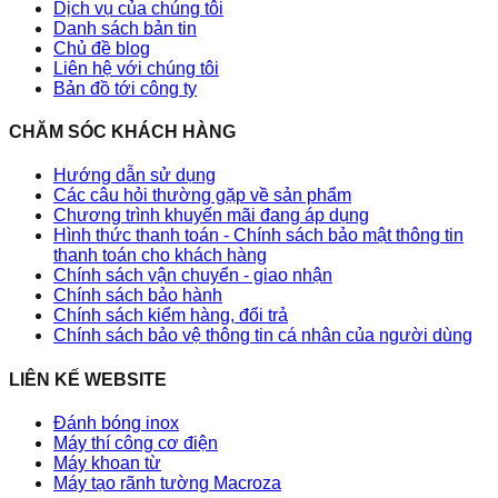
Dịch vụ của chúng tôi
Danh sách bản tin
Chủ đề blog
Liên hệ với chúng tôi
Bản đồ tới công ty
CHĂM SÓC KHÁCH HÀNG
Hướng dẫn sử dụng
Các câu hỏi thường gặp về sản phẩm
Chương trình khuyến mãi đang áp dụng
Hình thức thanh toán - Chính sách bảo mật thông tin
thanh toán cho khách hàng
Chính sách vận chuyển - giao nhận
Chính sách bảo hành
Chính sách kiểm hàng, đổi trả
Chính sách bảo vệ thông tin cá nhân của người dùng
LIÊN KẾ WEBSITE
Đánh bóng inox
Máy thí công cơ điện
Máy khoan từ
Máy tạo rãnh tường Macroza