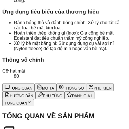
cong.
Ứng dụng tiêu biểu của thương hiệu
Đánh bóng thô và đánh bóng chính: Xử lý cho tất cả
các loại bề mặt kim loại.
Hoàn thiện thép không gỉ (Inox): Gia công bề mặt
Edelstahl đạt tiêu chuẩn thẩm mỹ công nghiệp.
Xử lý bề mặt bằng nỉ: Sử dụng dụng cụ vải sợi nỉ
(Nylon fleece) để tạo độ mịn hoặc vân bề mặt.
Thông số chính
Cỡ hạt mài
80
TỔNG QUAN
MÔ TẢ
THÔNG SỐ
PHỤ KIỆN
HƯỚNG DẪN
PHỤ TÙNG
ĐÁNH GIÁ
1
TỔNG QUAN
TỔNG QUAN VỀ SẢN PHẨM