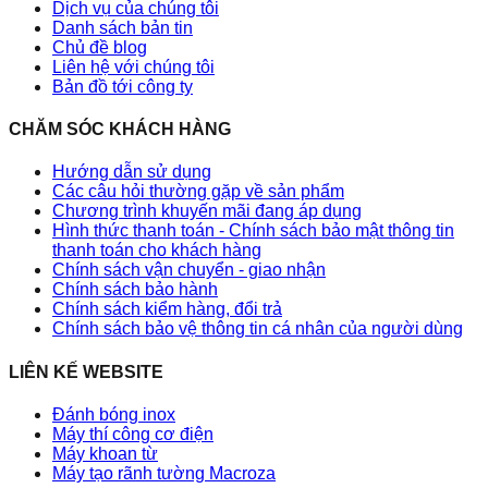
Dịch vụ của chúng tôi
Danh sách bản tin
Chủ đề blog
Liên hệ với chúng tôi
Bản đồ tới công ty
CHĂM SÓC KHÁCH HÀNG
Hướng dẫn sử dụng
Các câu hỏi thường gặp về sản phẩm
Chương trình khuyến mãi đang áp dụng
Hình thức thanh toán - Chính sách bảo mật thông tin
thanh toán cho khách hàng
Chính sách vận chuyển - giao nhận
Chính sách bảo hành
Chính sách kiểm hàng, đổi trả
Chính sách bảo vệ thông tin cá nhân của người dùng
LIÊN KẾ WEBSITE
Đánh bóng inox
Máy thí công cơ điện
Máy khoan từ
Máy tạo rãnh tường Macroza