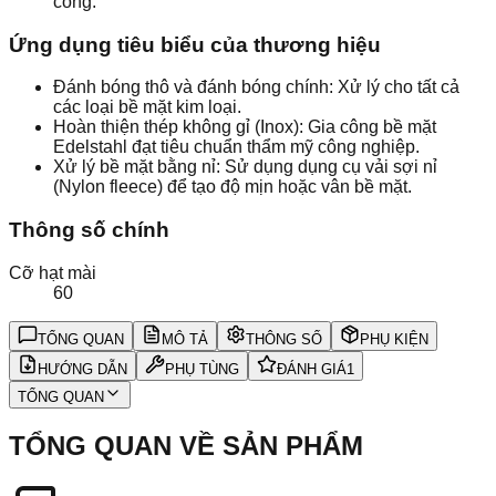
cong.
Ứng dụng tiêu biểu của thương hiệu
Đánh bóng thô và đánh bóng chính: Xử lý cho tất cả
các loại bề mặt kim loại.
Hoàn thiện thép không gỉ (Inox): Gia công bề mặt
Edelstahl đạt tiêu chuẩn thẩm mỹ công nghiệp.
Xử lý bề mặt bằng nỉ: Sử dụng dụng cụ vải sợi nỉ
(Nylon fleece) để tạo độ mịn hoặc vân bề mặt.
Thông số chính
Cỡ hạt mài
60
TỔNG QUAN
MÔ TẢ
THÔNG SỐ
PHỤ KIỆN
HƯỚNG DẪN
PHỤ TÙNG
ĐÁNH GIÁ
1
TỔNG QUAN
TỔNG QUAN VỀ SẢN PHẨM