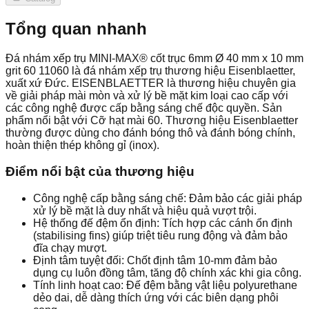
Tổng quan nhanh
Đá nhám xếp trụ MINI-MAX® cốt trục 6mm Ø 40 mm x 10 mm
grit 60 11060 là đá nhám xếp trụ thương hiệu Eisenblaetter,
xuất xứ Đức. EISENBLAETTER là thương hiệu chuyên gia
về giải pháp mài mòn và xử lý bề mặt kim loại cao cấp với
các công nghệ được cấp bằng sáng chế độc quyền. Sản
phẩm nổi bật với Cỡ hạt mài 60. Thương hiệu Eisenblaetter
thường được dùng cho đánh bóng thô và đánh bóng chính,
hoàn thiện thép không gỉ (inox).
Điểm nổi bật của thương hiệu
Công nghệ cấp bằng sáng chế: Đảm bảo các giải pháp
xử lý bề mặt là duy nhất và hiệu quả vượt trội.
Hệ thống đế đệm ổn định: Tích hợp các cánh ổn định
(stabilising fins) giúp triệt tiêu rung động và đảm bảo
đĩa chạy mượt.
Định tâm tuyệt đối: Chốt định tâm 10-mm đảm bảo
dụng cụ luôn đồng tâm, tăng độ chính xác khi gia công.
Tính linh hoạt cao: Đế đệm bằng vật liệu polyurethane
dẻo dai, dễ dàng thích ứng với các biên dạng phôi