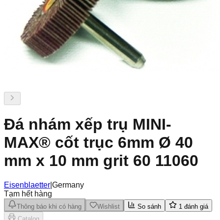
Đá nhám xếp trụ MINI-
MAX® cốt trục 6mm Ø 40
mm x 10 mm grit 60 11060
Eisenblaetter
|
Germany
Tạm hết hàng
Thông báo khi có hàng
Wishlist
So sánh
1
đánh giá
Catalog