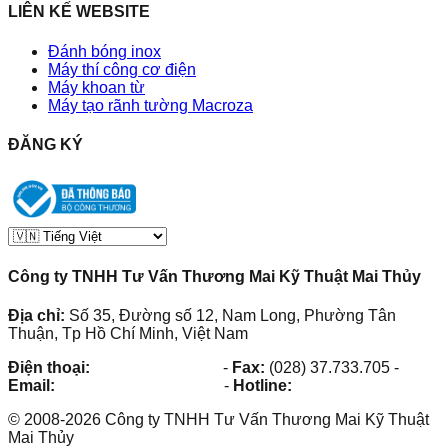
LIÊN KẾ WEBSITE
Đánh bóng inox
Máy thí công cơ điện
Máy khoan từ
Máy tạo rãnh tường Macroza
ĐĂNG KÝ
Công ty TNHH Tư Vấn Thương Mai Kỹ Thuật Mai Thủy
Địa chỉ:
Số 35, Đường số 12, Nam Long, Phường Tân
Thuận, Tp Hồ Chí Minh, Việt Nam
Điện thoại:
(028) 38.73.03.73
-
Fax:
(028) 37.733.705
-
Email:
maithuy@maithuy.com
-
Hotline:
0913.23.80.23
©
2008
-
2026
Công ty TNHH Tư Vấn Thương Mai Kỹ Thuật
Mai Thủy