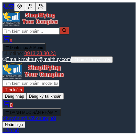
0
Danh mục & Menu
Hotline:
0913.23.80.23
Email:
maithuy@maithuy.com
Bản đồ tới công ty
Tìm kiếm
Đăng nhập
Đăng ký tài khoản
0
DANH MỤC SẢN PHẨM
Khuyến mãi
Về chúng tôi
Nhãn hiệu
Liên hệ