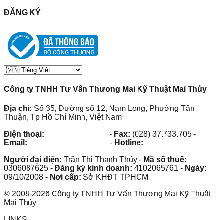
ĐĂNG KÝ
Công ty TNHH Tư Vấn Thương Mai Kỹ Thuật Mai Thủy
Địa chỉ:
Số 35, Đường số 12, Nam Long, Phường Tân
Thuận, Tp Hồ Chí Minh, Việt Nam
Điện thoại:
(028) 38.73.03.73
-
Fax:
(028) 37.733.705
-
Email:
maithuy@maithuy.com
-
Hotline:
0913.23.80.23
Người đại diện:
Trần Thị Thanh Thủy
-
Mã số thuế:
0306087625
-
Đăng ký kinh doanh:
4102065761
-
Ngày:
09/10/2008
-
Nơi cấp:
Sở KHĐT TPHCM
©
2008
-
2026
Công ty TNHH Tư Vấn Thương Mai Kỹ Thuật
Mai Thủy
LINKS