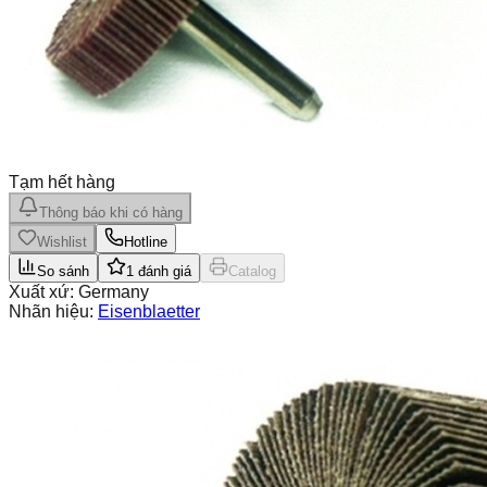
Tạm hết hàng
Thông báo khi có hàng
Wishlist
Hotline
So sánh
1
đánh giá
Catalog
Xuất xứ:
Germany
Nhãn hiệu:
Eisenblaetter