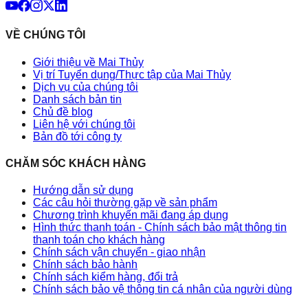
VỀ CHÚNG TÔI
Giới thiệu về Mai Thủy
Vị trí Tuyển dụng/Thực tập của Mai Thủy
Dịch vụ của chúng tôi
Danh sách bản tin
Chủ đề blog
Liên hệ với chúng tôi
Bản đồ tới công ty
CHĂM SÓC KHÁCH HÀNG
Hướng dẫn sử dụng
Các câu hỏi thường gặp về sản phẩm
Chương trình khuyến mãi đang áp dụng
Hình thức thanh toán - Chính sách bảo mật thông tin
thanh toán cho khách hàng
Chính sách vận chuyển - giao nhận
Chính sách bảo hành
Chính sách kiểm hàng, đổi trả
Chính sách bảo vệ thông tin cá nhân của người dùng