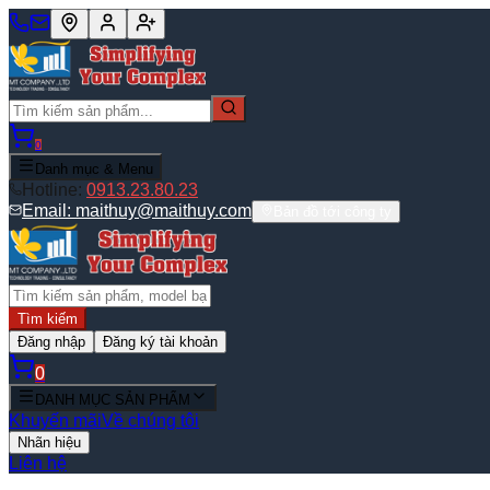
0
Danh mục & Menu
Hotline:
0913.23.80.23
Email:
maithuy@maithuy.com
Bản đồ tới công ty
Tìm kiếm
Đăng nhập
Đăng ký tài khoản
0
DANH MỤC SẢN PHẨM
Khuyến mãi
Về chúng tôi
Nhãn hiệu
Liên hệ