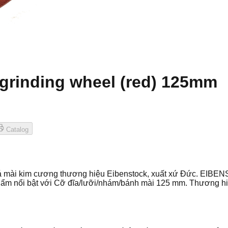
grinding wheel (red) 125mm
Catalog
á mài kim cương thương hiệu Eibenstock, xuất xứ Đức. EIBEN
phẩm nổi bật với Cỡ đĩa/lưỡi/nhám/bánh mài 125 mm. Thương h