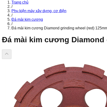
Trang chủ
/
Phụ kiện máy xây dựng, cơ điện
/
Đá mài kim cương
/
Đá mài kim cương Diamond grinding wheel (red) 125m
Đá mài kim cương Diamond 