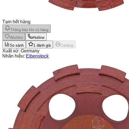
Tạm hết hàng
Thông báo khi có hàng
Wishlist
Hotline
So sánh
1
đánh giá
Catalog
Xuất xứ:
Germany
Nhãn hiệu:
Eibenstock