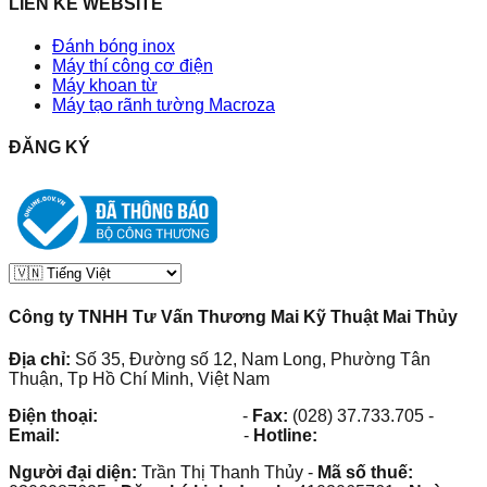
LIÊN KẾ WEBSITE
Đánh bóng inox
Máy thí công cơ điện
Máy khoan từ
Máy tạo rãnh tường Macroza
ĐĂNG KÝ
Công ty TNHH Tư Vấn Thương Mai Kỹ Thuật Mai Thủy
Địa chỉ:
Số 35, Đường số 12, Nam Long, Phường Tân
Thuận, Tp Hồ Chí Minh, Việt Nam
Điện thoại:
(028) 38.73.03.73
-
Fax:
(028) 37.733.705
-
Email:
maithuy@maithuy.com
-
Hotline:
0913.23.80.23
Người đại diện:
Trần Thị Thanh Thủy
-
Mã số thuế: