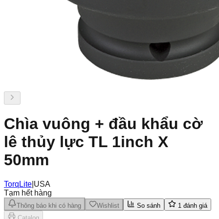
Chìa vuông + đầu khẩu cờ
lê thủy lực TL 1inch X
50mm
TorqLite
|
USA
Tạm hết hàng
Thông báo khi có hàng
Wishlist
So sánh
1
đánh giá
Catalog