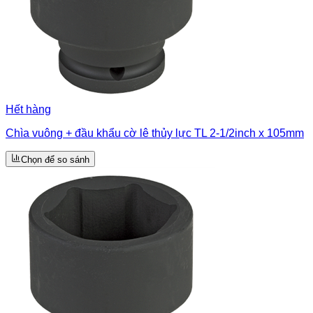
Hết hàng
Chìa vuông + đầu khẩu cờ lê thủy lực TL 2-1/2inch x 105mm
Chọn để so sánh