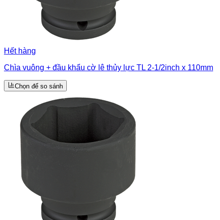
Hết hàng
Chìa vuông + đầu khẩu cờ lê thủy lực TL 2-1/2inch x 110mm
Chọn để so sánh