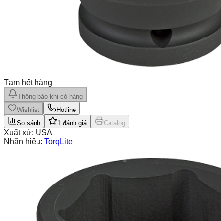
Tạm hết hàng
Thông báo khi có hàng
Wishlist
Hotline
So sánh
1
đánh giá
Catalog
Xuất xứ:
USA
Nhãn hiệu:
TorqLite