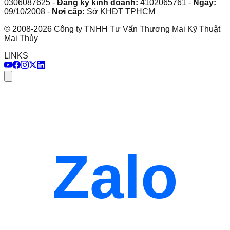
0306087625
-
Đăng ký kinh doanh:
4102065761
-
Ngày:
09/10/2008
-
Nơi cấp:
Sở KHĐT TPHCM
©
2008
-
2026
Công ty TNHH Tư Vấn Thương Mai Kỹ Thuật
Mai Thủy
LINKS
Zalo