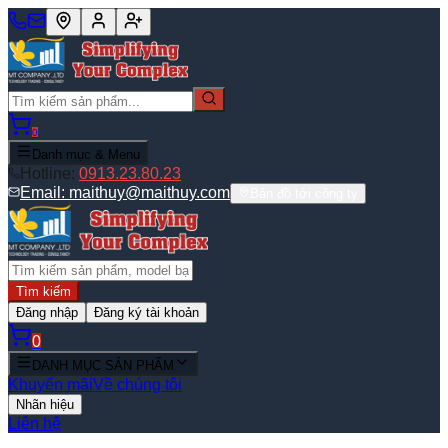
0
Danh mục & Menu
Hotline:
0913.23.80.23
Email:
maithuy@maithuy.com
Bản đồ tới công ty
Tìm kiếm
Đăng nhập
Đăng ký tài khoản
0
DANH MỤC SẢN PHẨM
Khuyến mãi
Về chúng tôi
Nhãn hiệu
Liên hệ