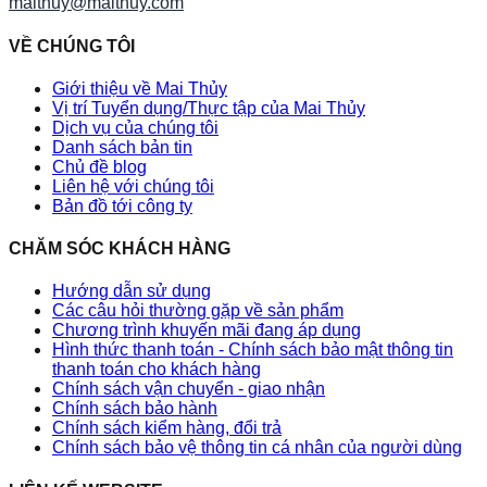
maithuy@maithuy.com
VỀ CHÚNG TÔI
Giới thiệu về Mai Thủy
Vị trí Tuyển dụng/Thực tập của Mai Thủy
Dịch vụ của chúng tôi
Danh sách bản tin
Chủ đề blog
Liên hệ với chúng tôi
Bản đồ tới công ty
CHĂM SÓC KHÁCH HÀNG
Hướng dẫn sử dụng
Các câu hỏi thường gặp về sản phẩm
Chương trình khuyến mãi đang áp dụng
Hình thức thanh toán - Chính sách bảo mật thông tin
thanh toán cho khách hàng
Chính sách vận chuyển - giao nhận
Chính sách bảo hành
Chính sách kiểm hàng, đổi trả
Chính sách bảo vệ thông tin cá nhân của người dùng