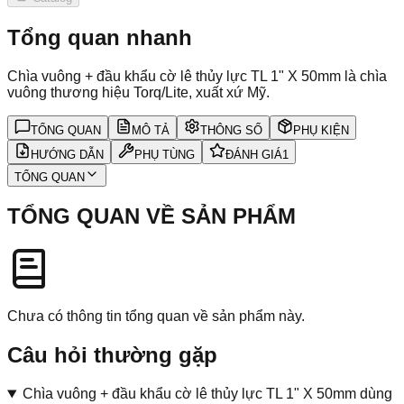
Tổng quan nhanh
Chìa vuông + đầu khẩu cờ lê thủy lực TL 1" X 50mm là chìa
vuông thương hiệu Torq/Lite, xuất xứ Mỹ.
TỔNG QUAN
MÔ TẢ
THÔNG SỐ
PHỤ KIỆN
HƯỚNG DẪN
PHỤ TÙNG
ĐÁNH GIÁ
1
TỔNG QUAN
TỔNG QUAN VỀ SẢN PHẨM
Chưa có thông tin tổng quan về sản phẩm này.
Câu hỏi thường gặp
Chìa vuông + đầu khẩu cờ lê thủy lực TL 1" X 50mm dùng