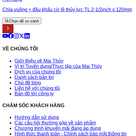
Chìa vuông + đầu khẩu cờ lê thủy lực TL 2-1/2inch x 120mm
Chọn để so sánh
VỀ CHÚNG TÔI
Giới thiệu về Mai Thủy
Vị trí Tuyển dụng/Thực tập của Mai Thủy
Dịch vụ của chúng tôi
Danh sách bản tin
Chủ đề blog
Liên hệ với chúng tôi
Bản đồ tới công ty
CHĂM SÓC KHÁCH HÀNG
Hướng dẫn sử dụng
Các câu hỏi thường gặp về sản phẩm
Chương trình khuyến mãi đang áp dụng
Hình thức thanh toán - Chính sách bảo mật thông tin