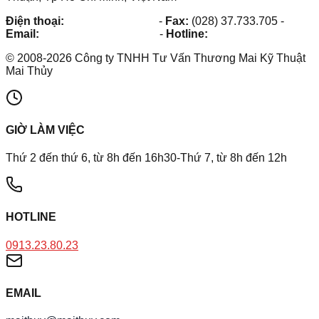
Điện thoại:
(028) 38.73.03.73
-
Fax:
(028) 37.733.705
-
Email:
maithuy@maithuy.com
-
Hotline:
0913.23.80.23
©
2008
-
2026
Công ty TNHH Tư Vấn Thương Mai Kỹ Thuật
Mai Thủy
GIỜ LÀM VIỆC
Thứ 2 đến thứ 6, từ 8h đến 16h30-Thứ 7, từ 8h đến 12h
HOTLINE
0913.23.80.23
EMAIL