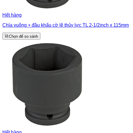
Hết hàng
Chìa vuông + đầu khẩu cờ lê thủy lực TL 2-1/2inch x 115mm
Chọn để so sánh
Hết hàng