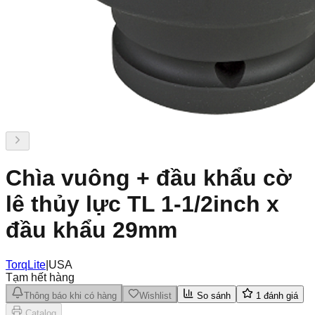
Chìa vuông + đầu khẩu cờ
lê thủy lực TL 1-1/2inch x
đầu khẩu 29mm
TorqLite
|
USA
Tạm hết hàng
Thông báo khi có hàng
Wishlist
So sánh
1
đánh giá
Catalog