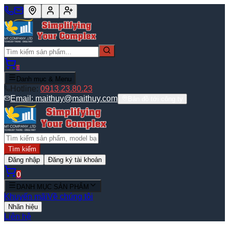
0
Danh mục & Menu
Hotline:
0913.23.80.23
Email:
maithuy@maithuy.com
Bản đồ tới công ty
Tìm kiếm
Đăng nhập
Đăng ký tài khoản
0
DANH MỤC SẢN PHẨM
Khuyến mãi
Về chúng tôi
Nhãn hiệu
Liên hệ