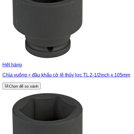
Hết hàng
Chìa vuông + đầu khẩu cờ lê thủy lực TL 2-1/2inch x 105mm
Chọn để so sánh