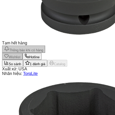
Tạm hết hàng
Thông báo khi có hàng
Wishlist
Hotline
So sánh
1
đánh giá
Catalog
Xuất xứ:
USA
Nhãn hiệu:
TorqLite