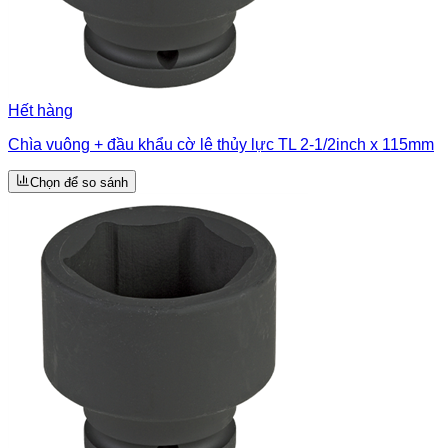
Hết hàng
Chìa vuông + đầu khẩu cờ lê thủy lực TL 2-1/2inch x 115mm
Chọn để so sánh