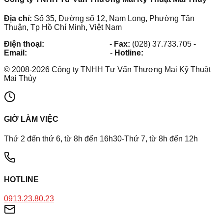
Địa chỉ:
Số 35, Đường số 12, Nam Long, Phường Tân
Thuận, Tp Hồ Chí Minh, Việt Nam
Điện thoại:
(028) 38.73.03.73
-
Fax:
(028) 37.733.705
-
Email:
maithuy@maithuy.com
-
Hotline:
0913.23.80.23
©
2008
-
2026
Công ty TNHH Tư Vấn Thương Mai Kỹ Thuật
Mai Thủy
GIỜ LÀM VIỆC
Thứ 2 đến thứ 6, từ 8h đến 16h30-Thứ 7, từ 8h đến 12h
HOTLINE
0913.23.80.23