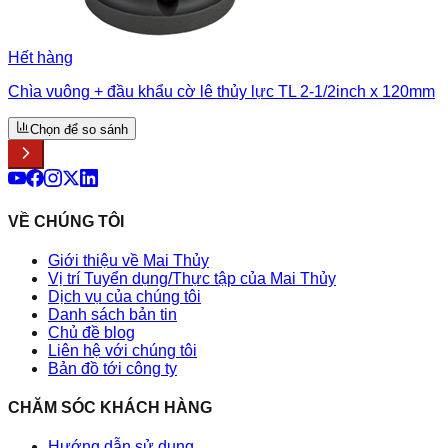
Hết hàng
Chìa vuông + đầu khẩu cờ lê thủy lực TL 2-1/2inch x 120mm
Chọn để so sánh
VỀ CHÚNG TÔI
Giới thiệu về Mai Thủy
Vị trí Tuyển dụng/Thực tập của Mai Thủy
Dịch vụ của chúng tôi
Danh sách bản tin
Chủ đề blog
Liên hệ với chúng tôi
Bản đồ tới công ty
CHĂM SÓC KHÁCH HÀNG
Hướng dẫn sử dụng