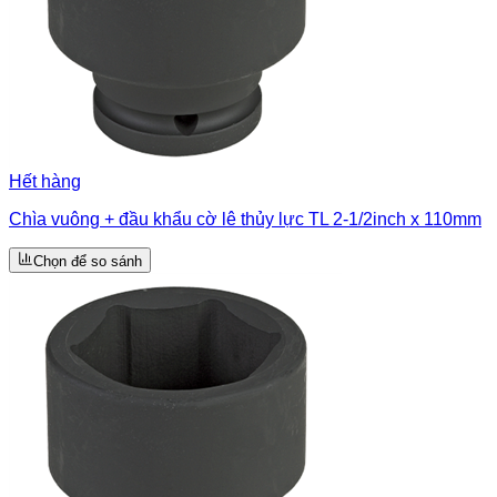
Hết hàng
Chìa vuông + đầu khẩu cờ lê thủy lực TL 2-1/2inch x 110mm
Chọn để so sánh