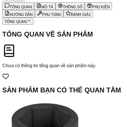
TỔNG QUAN
MÔ TẢ
THÔNG SỐ
PHỤ KIỆN
HƯỚNG DẪN
PHỤ TÙNG
ĐÁNH GIÁ
1
TỔNG QUAN
TỔNG QUAN VỀ SẢN PHẨM
Chưa có thông tin tổng quan về sản phẩm này.
SẢN PHẨM BẠN CÓ THỂ QUAN TÂM