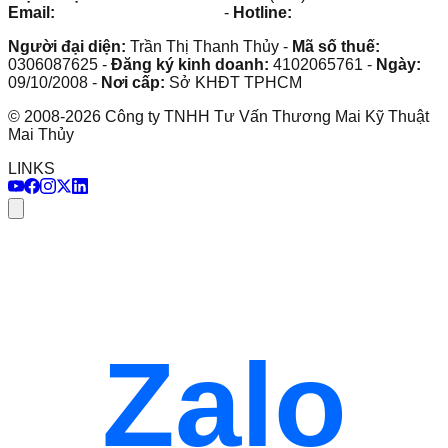
Email:
maithuy@maithuy.com
-
Hotline:
0913.23.80.23
Người đại diện:
Trần Thị Thanh Thủy
-
Mã số thuế:
0306087625
-
Đăng ký kinh doanh:
4102065761
-
Ngày:
09/10/2008
-
Nơi cấp:
Sở KHĐT TPHCM
©
2008
-
2026
Công ty TNHH Tư Vấn Thương Mai Kỹ Thuật
Mai Thủy
LINKS
Zalo