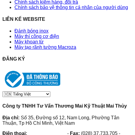
Chính sách kiểm hàng, đổi trả
Chính sách bảo vệ thông tin cá nhân của người dùng
LIÊN KẾ WEBSITE
Đánh bóng inox
Máy thí công cơ điện
Máy khoan từ
Máy tạo rãnh tường Macroza
ĐĂNG KÝ
Công ty TNHH Tư Vấn Thương Mai Kỹ Thuật Mai Thủy
Địa chỉ:
Số 35, Đường số 12, Nam Long, Phường Tân
Thuận, Tp Hồ Chí Minh, Việt Nam
Điện thoại:
(028) 38.73.03.73
-
Fax:
(028) 37.733.705
-