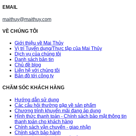
EMAIL
maithuy@maithuy.com
VỀ CHÚNG TÔI
Giới thiệu về Mai Thủy
Vị trí Tuyển dụng/Thực tập của Mai Thủy
Dịch vụ của chúng tôi
Danh sách bản tin
Chủ đề blog
Liên hệ với chúng tôi
Bản đồ tới công ty
CHĂM SÓC KHÁCH HÀNG
Hướng dẫn sử dụng
Các câu hỏi thường gặp về sản phẩm
Chương trình khuyến mãi đang áp dụng
Hình thức thanh toán - Chính sách bảo mật thông tin
thanh toán cho khách hàng
Chính sách vận chuyển - giao nhận
Chính sách bảo hành