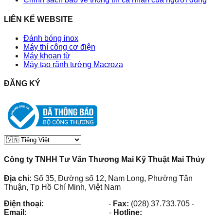
LIÊN KẾ WEBSITE
Đánh bóng inox
Máy thí công cơ điện
Máy khoan từ
Máy tạo rãnh tường Macroza
ĐĂNG KÝ
Công ty TNHH Tư Vấn Thương Mai Kỹ Thuật Mai Thủy
Địa chỉ:
Số 35, Đường số 12, Nam Long, Phường Tân
Thuận, Tp Hồ Chí Minh, Việt Nam
Điện thoại:
(028) 38.73.03.73
-
Fax:
(028) 37.733.705
-
Email:
maithuy@maithuy.com
-
Hotline:
0913.23.80.23