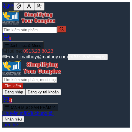
0
Danh mục & Menu
Hotline:
0913.23.80.23
Email:
maithuy@maithuy.com
Bản đồ tới công ty
Tìm kiếm
Đăng nhập
Đăng ký tài khoản
0
DANH MỤC SẢN PHẨM
Khuyến mãi
Về chúng tôi
Nhãn hiệu
Liên hệ