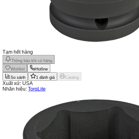
Tạm hết hàng
Thông báo khi có hàng
Wishlist
Hotline
So sánh
1
đánh giá
Catalog
Xuất xứ:
USA
Nhãn hiệu:
TorqLite