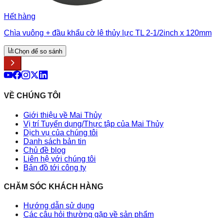
Hết hàng
Chìa vuông + đầu khẩu cờ lê thủy lực TL 2-1/2inch x 120mm
Chọn để so sánh
VỀ CHÚNG TÔI
Giới thiệu về Mai Thủy
Vị trí Tuyển dụng/Thực tập của Mai Thủy
Dịch vụ của chúng tôi
Danh sách bản tin
Chủ đề blog
Liên hệ với chúng tôi
Bản đồ tới công ty
CHĂM SÓC KHÁCH HÀNG
Hướng dẫn sử dụng
Các câu hỏi thường gặp về sản phẩm