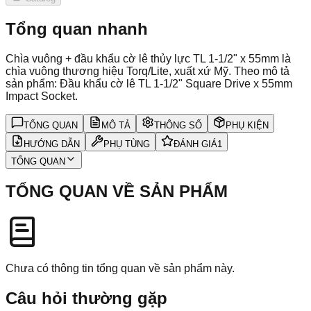
Tổng quan nhanh
Chìa vuông + đầu khẩu cờ lê thủy lực TL 1-1/2" x 55mm là
chìa vuông thương hiệu Torq/Lite, xuất xứ Mỹ. Theo mô tả
sản phẩm: Đầu khẩu cờ lê TL 1-1/2" Square Drive x 55mm
Impact Socket.
TỔNG QUAN
MÔ TẢ
THÔNG SỐ
PHỤ KIỆN
HƯỚNG DẪN
PHỤ TÙNG
ĐÁNH GIÁ
1
TỔNG QUAN
TỔNG QUAN VỀ SẢN PHẨM
Chưa có thông tin tổng quan về sản phẩm này.
Câu hỏi thường gặp