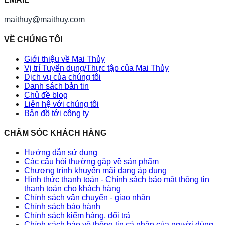
maithuy@maithuy.com
VỀ CHÚNG TÔI
Giới thiệu về Mai Thủy
Vị trí Tuyển dụng/Thực tập của Mai Thủy
Dịch vụ của chúng tôi
Danh sách bản tin
Chủ đề blog
Liên hệ với chúng tôi
Bản đồ tới công ty
CHĂM SÓC KHÁCH HÀNG
Hướng dẫn sử dụng
Các câu hỏi thường gặp về sản phẩm
Chương trình khuyến mãi đang áp dụng
Hình thức thanh toán - Chính sách bảo mật thông tin
thanh toán cho khách hàng
Chính sách vận chuyển - giao nhận
Chính sách bảo hành
Chính sách kiểm hàng, đổi trả
Chính sách bảo vệ thông tin cá nhân của người dùng