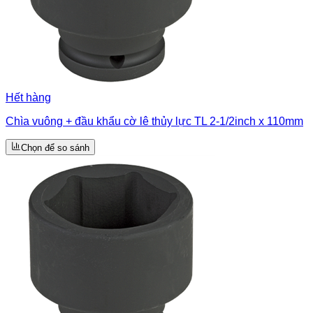
Hết hàng
Chìa vuông + đầu khẩu cờ lê thủy lực TL 2-1/2inch x 110mm
Chọn để so sánh