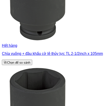
Hết hàng
Chìa vuông + đầu khẩu cờ lê thủy lực TL 2-1/2inch x 105mm
Chọn để so sánh