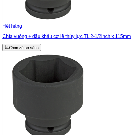
Hết hàng
Chìa vuông + đầu khẩu cờ lê thủy lực TL 2-1/2inch x 115mm
Chọn để so sánh