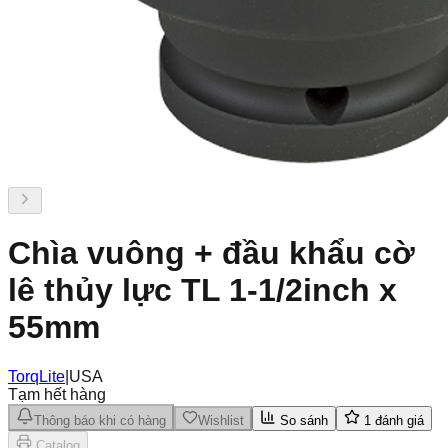
Chìa vuông + đầu khẩu cờ
lê thủy lực TL 1-1/2inch x
55mm
TorqLite
|
USA
Tạm hết hàng
Thông báo khi có hàng
Wishlist
So sánh
1
đánh giá
Catalog