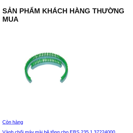
SẢN PHẨM KHÁCH HÀNG THƯỜNG
MUA
Còn hàng
Vành chổi máy mài bê tông cho EBS 235.1 37224000