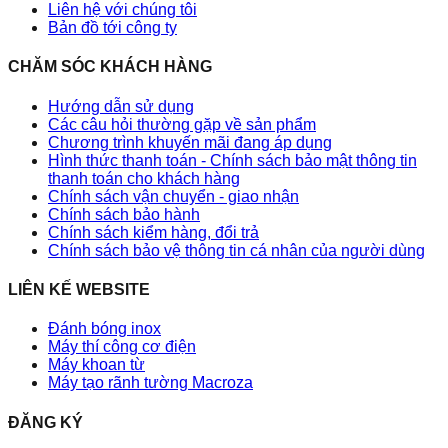
Liên hệ với chúng tôi
Bản đồ tới công ty
CHĂM SÓC KHÁCH HÀNG
Hướng dẫn sử dụng
Các câu hỏi thường gặp về sản phẩm
Chương trình khuyến mãi đang áp dụng
Hình thức thanh toán - Chính sách bảo mật thông tin
thanh toán cho khách hàng
Chính sách vận chuyển - giao nhận
Chính sách bảo hành
Chính sách kiểm hàng, đổi trả
Chính sách bảo vệ thông tin cá nhân của người dùng
LIÊN KẾ WEBSITE
Đánh bóng inox
Máy thí công cơ điện
Máy khoan từ
Máy tạo rãnh tường Macroza
ĐĂNG KÝ