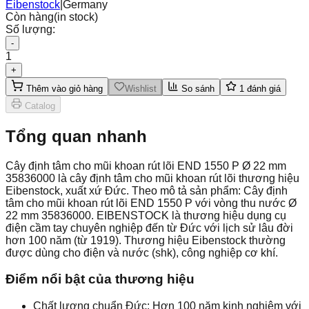
Eibenstock
|
Germany
Còn hàng
(in stock)
Số lượng:
-
1
+
Thêm vào giỏ hàng
Wishlist
So sánh
1
đánh giá
Catalog
Tổng quan nhanh
Cây định tâm cho mũi khoan rút lõi END 1550 P Ø 22 mm
35836000 là cây định tâm cho mũi khoan rút lõi thương hiệu
Eibenstock, xuất xứ Đức. Theo mô tả sản phẩm: Cây định
tâm cho mũi khoan rút lõi END 1550 P với vòng thu nước Ø
22 mm 35836000. EIBENSTOCK là thương hiệu dụng cụ
điện cầm tay chuyên nghiệp đến từ Đức với lịch sử lâu đời
hơn 100 năm (từ 1919). Thương hiệu Eibenstock thường
được dùng cho điện và nước (shk), công nghiệp cơ khí.
Điểm nổi bật của thương hiệu
Chất lượng chuẩn Đức: Hơn 100 năm kinh nghiệm với