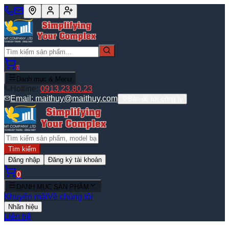
0
Danh mục & Menu
Hotline:
0913.23.80.23
Email:
maithuy@maithuy.com
Bản đồ tới công ty
Tìm kiếm
Đăng nhập
Đăng ký tài khoản
0
DANH MỤC SẢN PHẨM
Khuyến mãi
Về chúng tôi
Nhãn hiệu
Liên hệ