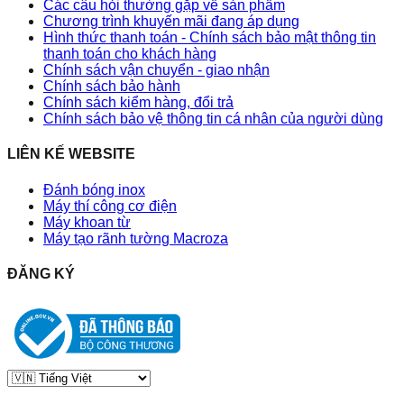
Các câu hỏi thường gặp về sản phẩm
Chương trình khuyến mãi đang áp dụng
Hình thức thanh toán - Chính sách bảo mật thông tin
thanh toán cho khách hàng
Chính sách vận chuyển - giao nhận
Chính sách bảo hành
Chính sách kiểm hàng, đổi trả
Chính sách bảo vệ thông tin cá nhân của người dùng
LIÊN KẾ WEBSITE
Đánh bóng inox
Máy thí công cơ điện
Máy khoan từ
Máy tạo rãnh tường Macroza
ĐĂNG KÝ