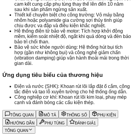
cam kết cung cấp phụ tùng thay thế lên đến 10 năm
sau khi sản phẩm ngừng sản xuất.
Thiết kế chuyên biệt cho công trường: Vỏ máy bằng
nhôm hoặc polyamide gia cường sợi thủy tinh giúp
chịu được va đập và điều kiện khắc nghiệt.
Hệ thống điện tử bảo vệ motor: Tích hợp khởi động
mềm, kiểm soát nhiệt độ, ngắt khi quá dòng và đèn báo
bảo trì chổi than.
Bảo vệ sức khỏe người dùng: Hệ thống hút bụi tích
hợp (gần như không bụi) và công nghệ giảm chấn
(vibration damping) giúp vận hành thoải mái trong thời
gian dài.
Ứng dụng tiêu biểu của thương hiệu
Điện và nước (SHK): Khoan rút lõi lắp đặt ổ cắm, công
tắc điện và tạo lỗ xuyên tường cho hệ thống ống dẫn.
Công nghiệp cơ khí: Khoan rút lõi kim loại, phay mép
cạnh và đánh bóng các cấu kiện thép.
TỔNG QUAN
MÔ TẢ
THÔNG SỐ
PHỤ KIỆN
HƯỚNG DẪN
PHỤ TÙNG
ĐÁNH GIÁ
1
TỔNG QUAN