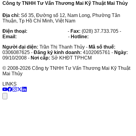
Công ty TNHH Tư Vấn Thương Mai Kỹ Thuật Mai Thủy
Địa chỉ:
Số 35, Đường số 12, Nam Long, Phường Tân
Thuận, Tp Hồ Chí Minh, Việt Nam
Điện thoại:
(028) 38.73.03.73
-
Fax:
(028) 37.733.705
-
Email:
maithuy@maithuy.com
-
Hotline:
0913.23.80.23
Người đại diện:
Trần Thị Thanh Thủy
-
Mã số thuế:
0306087625
-
Đăng ký kinh doanh:
4102065761
-
Ngày:
09/10/2008
-
Nơi cấp:
Sở KHĐT TPHCM
©
2008
-
2026
Công ty TNHH Tư Vấn Thương Mai Kỹ Thuật
Mai Thủy
LINKS