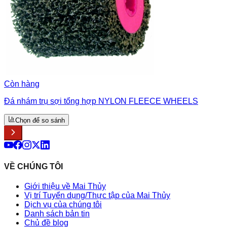
Còn hàng
Đá nhám trụ sợi tổng hợp NYLON FLEECE WHEELS
Chọn để so sánh
VỀ CHÚNG TÔI
Giới thiệu về Mai Thủy
Vị trí Tuyển dụng/Thực tập của Mai Thủy
Dịch vụ của chúng tôi
Danh sách bản tin
Chủ đề blog