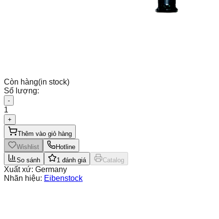
Còn hàng
(in stock)
Số lượng:
-
1
+
Thêm vào giỏ hàng
Wishlist
Hotline
So sánh
1
đánh giá
Catalog
Xuất xứ:
Germany
Nhãn hiệu:
Eibenstock