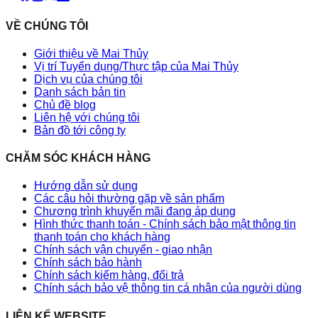
VỀ CHÚNG TÔI
Giới thiệu về Mai Thủy
Vị trí Tuyển dụng/Thực tập của Mai Thủy
Dịch vụ của chúng tôi
Danh sách bản tin
Chủ đề blog
Liên hệ với chúng tôi
Bản đồ tới công ty
CHĂM SÓC KHÁCH HÀNG
Hướng dẫn sử dụng
Các câu hỏi thường gặp về sản phẩm
Chương trình khuyến mãi đang áp dụng
Hình thức thanh toán - Chính sách bảo mật thông tin
thanh toán cho khách hàng
Chính sách vận chuyển - giao nhận
Chính sách bảo hành
Chính sách kiểm hàng, đổi trả
Chính sách bảo vệ thông tin cá nhân của người dùng
LIÊN KẾ WEBSITE