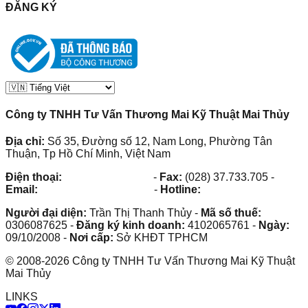
ĐĂNG KÝ
Công ty TNHH Tư Vấn Thương Mai Kỹ Thuật Mai Thủy
Địa chỉ:
Số 35, Đường số 12, Nam Long, Phường Tân
Thuận, Tp Hồ Chí Minh, Việt Nam
Điện thoại:
(028) 38.73.03.73
-
Fax:
(028) 37.733.705
-
Email:
maithuy@maithuy.com
-
Hotline:
0913.23.80.23
Người đại diện:
Trần Thị Thanh Thủy
-
Mã số thuế:
0306087625
-
Đăng ký kinh doanh:
4102065761
-
Ngày:
09/10/2008
-
Nơi cấp:
Sở KHĐT TPHCM
©
2008
-
2026
Công ty TNHH Tư Vấn Thương Mai Kỹ Thuật
Mai Thủy
LINKS