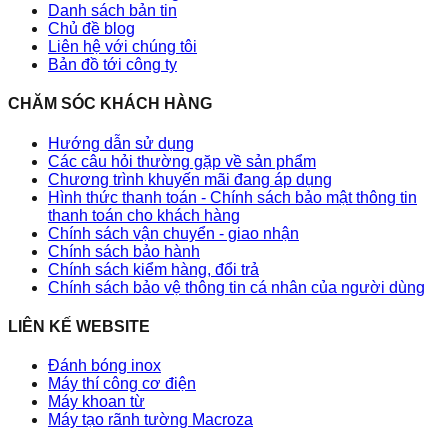
Danh sách bản tin
Chủ đề blog
Liên hệ với chúng tôi
Bản đồ tới công ty
CHĂM SÓC KHÁCH HÀNG
Hướng dẫn sử dụng
Các câu hỏi thường gặp về sản phẩm
Chương trình khuyến mãi đang áp dụng
Hình thức thanh toán - Chính sách bảo mật thông tin
thanh toán cho khách hàng
Chính sách vận chuyển - giao nhận
Chính sách bảo hành
Chính sách kiểm hàng, đổi trả
Chính sách bảo vệ thông tin cá nhân của người dùng
LIÊN KẾ WEBSITE
Đánh bóng inox
Máy thí công cơ điện
Máy khoan từ
Máy tạo rãnh tường Macroza