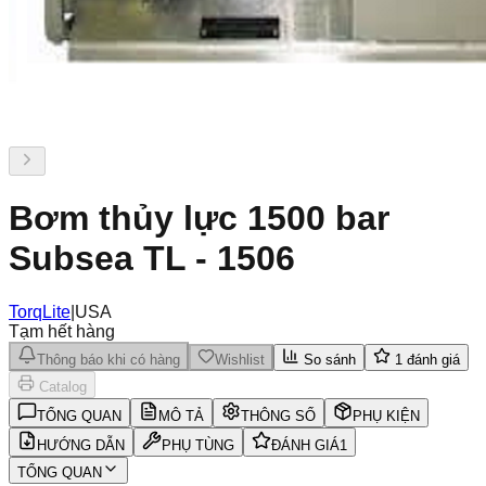
Bơm thủy lực 1500 bar
Subsea TL - 1506
TorqLite
|
USA
Tạm hết hàng
Thông báo khi có hàng
Wishlist
So sánh
1
đánh giá
Catalog
TỔNG QUAN
MÔ TẢ
THÔNG SỐ
PHỤ KIỆN
HƯỚNG DẪN
PHỤ TÙNG
ĐÁNH GIÁ
1
TỔNG QUAN