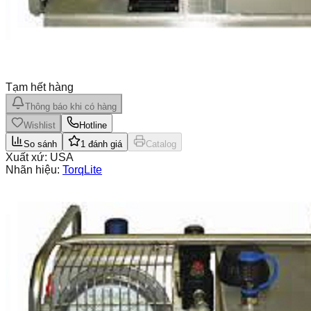
Tạm hết hàng
Thông báo khi có hàng
Wishlist
Hotline
So sánh
1
đánh giá
Catalog
Xuất xứ:
USA
Nhãn hiệu:
TorqLite