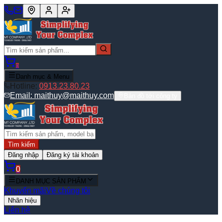
0
Danh mục & Menu
Hotline:
0913.23.80.23
Email:
maithuy@maithuy.com
Bản đồ tới công ty
Tìm kiếm
Đăng nhập
Đăng ký tài khoản
0
DANH MỤC SẢN PHẨM
Khuyến mãi
Về chúng tôi
Nhãn hiệu
Liên hệ