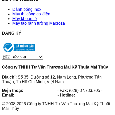
Đánh bóng inox
Máy thí công cơ điện
Máy khoan từ
Máy tạo rãnh tường Macroza
ĐĂNG KÝ
Công ty TNHH Tư Vấn Thương Mai Kỹ Thuật Mai Thủy
Địa chỉ:
Số 35, Đường số 12, Nam Long, Phường Tân
Thuận, Tp Hồ Chí Minh, Việt Nam
Điện thoại:
(028) 38.73.03.73
-
Fax:
(028) 37.733.705
-
Email:
maithuy@maithuy.com
-
Hotline:
0913.23.80.23
©
2008
-
2026
Công ty TNHH Tư Vấn Thương Mai Kỹ Thuật
Mai Thủy