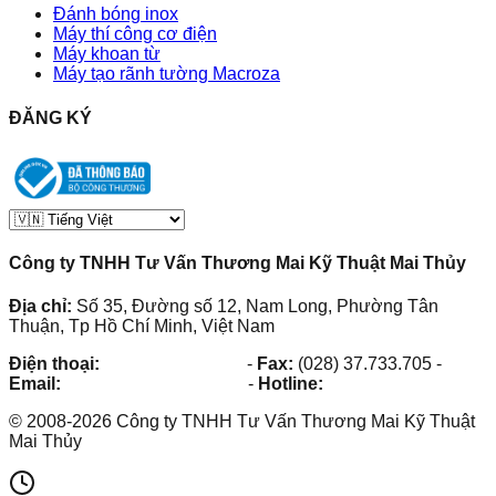
Đánh bóng inox
Máy thí công cơ điện
Máy khoan từ
Máy tạo rãnh tường Macroza
ĐĂNG KÝ
Công ty TNHH Tư Vấn Thương Mai Kỹ Thuật Mai Thủy
Địa chỉ:
Số 35, Đường số 12, Nam Long, Phường Tân
Thuận, Tp Hồ Chí Minh, Việt Nam
Điện thoại:
(028) 38.73.03.73
-
Fax:
(028) 37.733.705
-
Email:
maithuy@maithuy.com
-
Hotline:
0913.23.80.23
©
2008
-
2026
Công ty TNHH Tư Vấn Thương Mai Kỹ Thuật
Mai Thủy