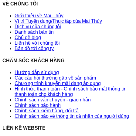
VỀ CHÚNG TÔI
Giới thiệu về Mai Thủy
Vị trí Tuyển dụng/Thực tập của Mai Thủy
Dịch vụ của chúng tôi
Danh sách bản tin
Chủ đề blog
Liên hệ với chúng tôi
Bản đồ tới công ty
CHĂM SÓC KHÁCH HÀNG
Hướng dẫn sử dụng
Các câu hỏi thường gặp về sản phẩm
Chương trình khuyến mãi đang áp dụng
Hình thức thanh toán - Chính sách bảo mật thông tin
thanh toán cho khách hàng
Chính sách vận chuyển - giao nhận
Chính sách bảo hành
Chính sách kiểm hàng, đổi trả
Chính sách bảo vệ thông tin cá nhân của người dùng
LIÊN KẾ WEBSITE