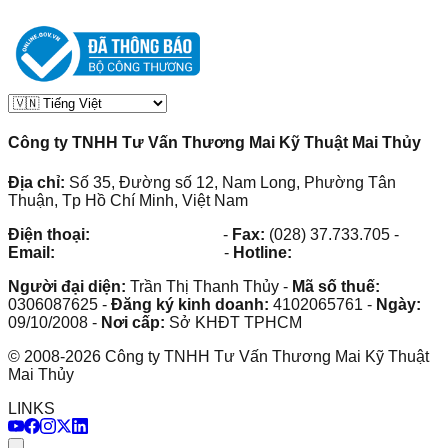
Công ty TNHH Tư Vấn Thương Mai Kỹ Thuật Mai Thủy
Địa chỉ:
Số 35, Đường số 12, Nam Long, Phường Tân
Thuận, Tp Hồ Chí Minh, Việt Nam
Điện thoại:
(028) 38.73.03.73
-
Fax:
(028) 37.733.705
-
Email:
maithuy@maithuy.com
-
Hotline:
0913.23.80.23
Người đại diện:
Trần Thị Thanh Thủy
-
Mã số thuế:
0306087625
-
Đăng ký kinh doanh:
4102065761
-
Ngày:
09/10/2008
-
Nơi cấp:
Sở KHĐT TPHCM
©
2008
-
2026
Công ty TNHH Tư Vấn Thương Mai Kỹ Thuật
Mai Thủy
LINKS