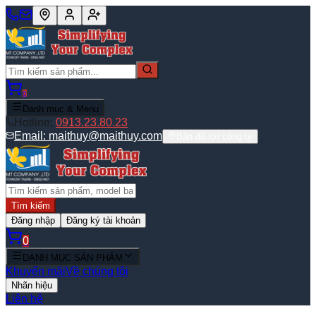
0
Danh mục & Menu
Hotline:
0913.23.80.23
Email:
maithuy@maithuy.com
Bản đồ tới công ty
Tìm kiếm
Đăng nhập
Đăng ký tài khoản
0
DANH MỤC SẢN PHẨM
Khuyến mãi
Về chúng tôi
Nhãn hiệu
Liên hệ