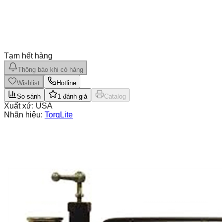
Tạm hết hàng
Thông báo khi có hàng
Wishlist
Hotline
So sánh
1
đánh giá
Catalog
Xuất xứ:
USA
Nhãn hiệu:
TorqLite