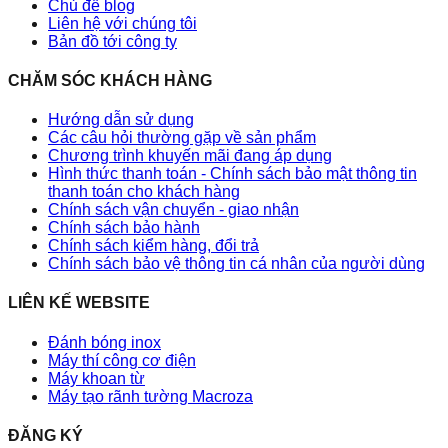
Chủ đề blog
Liên hệ với chúng tôi
Bản đồ tới công ty
CHĂM SÓC KHÁCH HÀNG
Hướng dẫn sử dụng
Các câu hỏi thường gặp về sản phẩm
Chương trình khuyến mãi đang áp dụng
Hình thức thanh toán - Chính sách bảo mật thông tin
thanh toán cho khách hàng
Chính sách vận chuyển - giao nhận
Chính sách bảo hành
Chính sách kiểm hàng, đổi trả
Chính sách bảo vệ thông tin cá nhân của người dùng
LIÊN KẾ WEBSITE
Đánh bóng inox
Máy thí công cơ điện
Máy khoan từ
Máy tạo rãnh tường Macroza
ĐĂNG KÝ