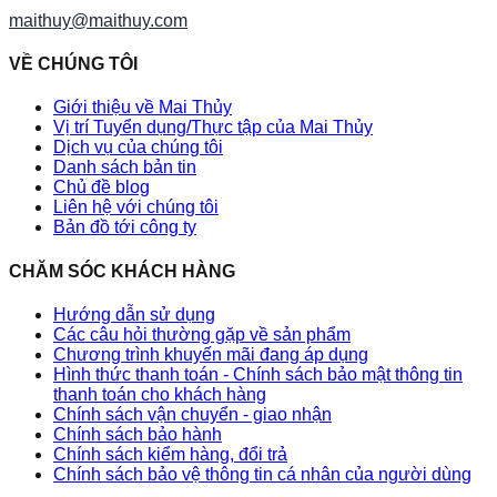
maithuy@maithuy.com
VỀ CHÚNG TÔI
Giới thiệu về Mai Thủy
Vị trí Tuyển dụng/Thực tập của Mai Thủy
Dịch vụ của chúng tôi
Danh sách bản tin
Chủ đề blog
Liên hệ với chúng tôi
Bản đồ tới công ty
CHĂM SÓC KHÁCH HÀNG
Hướng dẫn sử dụng
Các câu hỏi thường gặp về sản phẩm
Chương trình khuyến mãi đang áp dụng
Hình thức thanh toán - Chính sách bảo mật thông tin
thanh toán cho khách hàng
Chính sách vận chuyển - giao nhận
Chính sách bảo hành
Chính sách kiểm hàng, đổi trả
Chính sách bảo vệ thông tin cá nhân của người dùng