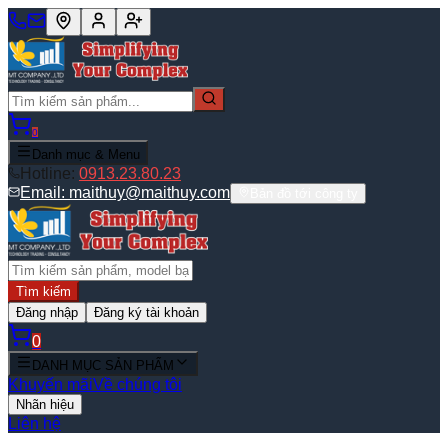
0
Danh mục & Menu
Hotline:
0913.23.80.23
Email:
maithuy@maithuy.com
Bản đồ tới công ty
Tìm kiếm
Đăng nhập
Đăng ký tài khoản
0
DANH MỤC SẢN PHẨM
Khuyến mãi
Về chúng tôi
Nhãn hiệu
Liên hệ