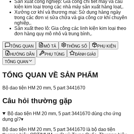
Sản xuất công nghiệp: Gia công chi tiết máy và cấu
kiện kim loại trong các nhà máy sản xuất hàng loạt,.
Xưởng cơ khí và thương mại: Sử dụng hàng ngày
trong các đơn vị sửa chữa và gia công cơ khí chuyên
nghiệp,.
Sản xuất theo lô: Gia công các linh kiện kim loại theo
đơn hàng quy mô nhỏ và trung bình,.
TỔNG QUAN
MÔ TẢ
THÔNG SỐ
PHỤ KIỆN
HƯỚNG DẪN
PHỤ TÙNG
ĐÁNH GIÁ
0
TỔNG QUAN
TỔNG QUAN VỀ SẢN PHẨM
Bộ dao tiện HM 20 mm, 5 part 3441670
Câu hỏi thường gặp
Bộ dao tiện HM 20 mm, 5 part 3441670 dùng cho ứng
dụng gì?
▾
Bộ dao tiện HM 20 mm, 5 part 3441670 là bộ dao tiện