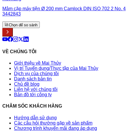
Mâm cặp máy tiện Ø 200 mm Camlock DIN ISO 702 2 No. 4
3442843
Chọn để so sánh
VỀ CHÚNG TÔI
Giới thiệu về Mai Thủy
Vị trí Tuyển dụng/Thực tập của Mai Thủy
Dịch vụ của chúng tôi
Danh sách bản tin
Chủ đề blog
Liên hệ với chúng tôi
Bản đồ tới công ty
CHĂM SÓC KHÁCH HÀNG
Hướng dẫn sử dụng
Các câu hỏi thường gặp về sản phẩm
Chương trình khuyến mãi đang áp dụng