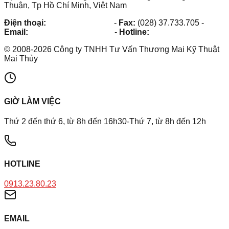
Thuận, Tp Hồ Chí Minh, Việt Nam
Điện thoại:
(028) 38.73.03.73
-
Fax:
(028) 37.733.705
-
Email:
maithuy@maithuy.com
-
Hotline:
0913.23.80.23
©
2008
-
2026
Công ty TNHH Tư Vấn Thương Mai Kỹ Thuật
Mai Thủy
GIỜ LÀM VIỆC
Thứ 2 đến thứ 6, từ 8h đến 16h30-Thứ 7, từ 8h đến 12h
HOTLINE
0913.23.80.23
EMAIL