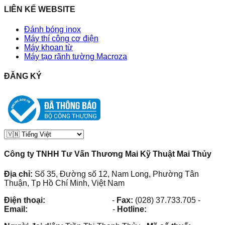
LIÊN KẾ WEBSITE
Đánh bóng inox
Máy thí công cơ điện
Máy khoan từ
Máy tạo rãnh tường Macroza
ĐĂNG KÝ
Công ty TNHH Tư Vấn Thương Mai Kỹ Thuật Mai Thủy
Địa chỉ:
Số 35, Đường số 12, Nam Long, Phường Tân
Thuận, Tp Hồ Chí Minh, Việt Nam
Điện thoại:
(028) 38.73.03.73
-
Fax:
(028) 37.733.705
-
Email:
maithuy@maithuy.com
-
Hotline:
0913.23.80.23