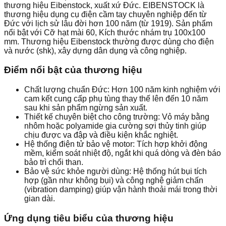
thương hiệu Eibenstock, xuất xứ Đức. EIBENSTOCK là
thương hiệu dụng cụ điện cầm tay chuyên nghiệp đến từ
Đức với lịch sử lâu đời hơn 100 năm (từ 1919). Sản phẩm
nổi bật với Cỡ hạt mài 60, Kích thước nhám trụ 100x100
mm. Thương hiệu Eibenstock thường được dùng cho điện
và nước (shk), xây dựng dân dụng và công nghiệp.
Điểm nổi bật của thương hiệu
Chất lượng chuẩn Đức: Hơn 100 năm kinh nghiệm với
cam kết cung cấp phụ tùng thay thế lên đến 10 năm
sau khi sản phẩm ngừng sản xuất.
Thiết kế chuyên biệt cho công trường: Vỏ máy bằng
nhôm hoặc polyamide gia cường sợi thủy tinh giúp
chịu được va đập và điều kiện khắc nghiệt.
Hệ thống điện tử bảo vệ motor: Tích hợp khởi động
mềm, kiểm soát nhiệt độ, ngắt khi quá dòng và đèn báo
bảo trì chổi than.
Bảo vệ sức khỏe người dùng: Hệ thống hút bụi tích
hợp (gần như không bụi) và công nghệ giảm chấn
(vibration damping) giúp vận hành thoải mái trong thời
gian dài.
Ứng dụng tiêu biểu của thương hiệu