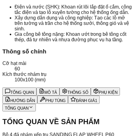
Điện và nước (SHK): Khoan rút lõi lắp đặt ổ cắm, công
tắc điện và tạo lỗ xuyên tường cho hệ thống ống dẫn.
Xây dựng dân dụng và công nghiệp: Tạo các lỗ mở
trên tường và trần cho hệ thống sưởi, thông gió và vệ
sinh.
Gia công bê tông nặng: Khoan ướt trong bê tông cốt
thép, đá tự nhiên và nhựa đường phục vụ hạ tầng.
Thông số chính
Cỡ hạt mài
60
Kích thước nhám trụ
100x100 (mm)
TỔNG QUAN
MÔ TẢ
THÔNG SỐ
PHỤ KIỆN
HƯỚNG DẪN
PHỤ TÙNG
ĐÁNH GIÁ
1
TỔNG QUAN
TỔNG QUAN VỀ SẢN PHẨM
Bộ 4 đá nhám xếp trụ SANDING FLAP WHEEL P60