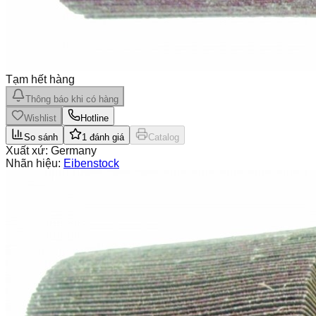
Tạm hết hàng
Thông báo khi có hàng
Wishlist
Hotline
So sánh
1
đánh giá
Catalog
Xuất xứ:
Germany
Nhãn hiệu:
Eibenstock