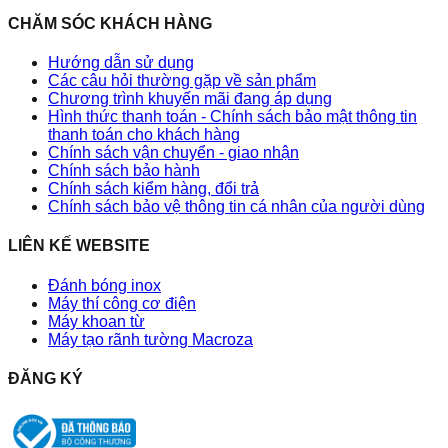
CHĂM SÓC KHÁCH HÀNG
Hướng dẫn sử dụng
Các câu hỏi thường gặp về sản phẩm
Chương trình khuyến mãi đang áp dụng
Hình thức thanh toán - Chính sách bảo mật thông tin
thanh toán cho khách hàng
Chính sách vận chuyển - giao nhận
Chính sách bảo hành
Chính sách kiểm hàng, đổi trả
Chính sách bảo vệ thông tin cá nhân của người dùng
LIÊN KẾ WEBSITE
Đánh bóng inox
Máy thí công cơ điện
Máy khoan từ
Máy tạo rãnh tường Macroza
ĐĂNG KÝ