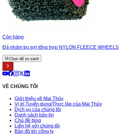
Còn hàng
Đá nhám trụ sợi tổng hợp NYLON FLEECE WHEELS
Chọn để so sánh
VỀ CHÚNG TÔI
Giới thiệu về Mai Thủy
Vị trí Tuyển dụng/Thực tập của Mai Thủy
Dịch vụ của chúng tôi
Danh sách bản tin
Chủ đề blog
Liên hệ với chúng tôi
Bản đồ tới công ty