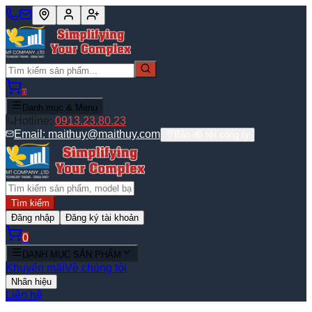
0
Danh mục & Menu
Hotline:
0913.23.80.23
Email:
maithuy@maithuy.com
Bản đồ tới công ty
Tìm kiếm
Đăng nhập
Đăng ký tài khoản
0
DANH MỤC SẢN PHẨM
Khuyến mãi
Về chúng tôi
Nhãn hiệu
Liên hệ