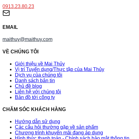
0913.23.80.23
EMAIL
maithuy@maithuy.com
VỀ CHÚNG TÔI
Giới thiệu về Mai Thủy
Vị trí Tuyển dụng/Thực tập của Mai Thủy
Dịch vụ của chúng tôi
Danh sách bản tin
Chủ đề blog
Liên hệ với chúng tôi
Bản đồ tới công ty
CHĂM SÓC KHÁCH HÀNG
Hướng dẫn sử dụng
Các câu hỏi thường gặp về sản phẩm
Chương trình khuyến mãi đang áp dụng
Hình thức thanh toán - Chính sách bảo mật thông tin