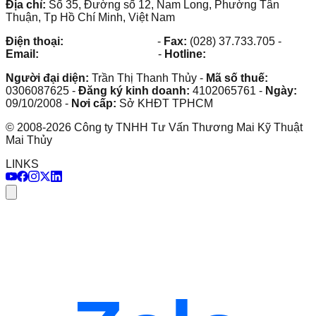
Địa chỉ:
Số 35, Đường số 12, Nam Long, Phường Tân
Thuận, Tp Hồ Chí Minh, Việt Nam
Điện thoại:
(028) 38.73.03.73
-
Fax:
(028) 37.733.705
-
Email:
maithuy@maithuy.com
-
Hotline:
0913.23.80.23
Người đại diện:
Trần Thị Thanh Thủy
-
Mã số thuế:
0306087625
-
Đăng ký kinh doanh:
4102065761
-
Ngày:
09/10/2008
-
Nơi cấp:
Sở KHĐT TPHCM
©
2008
-
2026
Công ty TNHH Tư Vấn Thương Mai Kỹ Thuật
Mai Thủy
LINKS