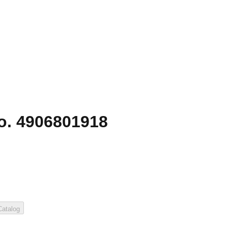
o. 4906801918
atalog