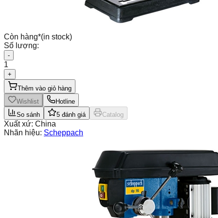
Còn hàng
*
(in stock)
Số lượng:
-
1
+
Thêm vào giỏ hàng
Wishlist
Hotline
So sánh
5
đánh giá
Catalog
Xuất xứ:
China
Nhãn hiệu:
Scheppach