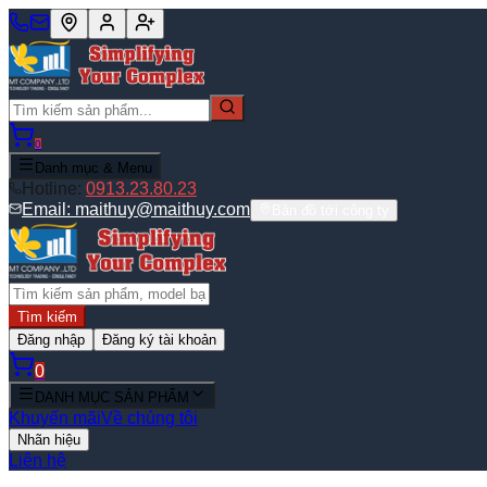
0
Danh mục & Menu
Hotline:
0913.23.80.23
Email:
maithuy@maithuy.com
Bản đồ tới công ty
Tìm kiếm
Đăng nhập
Đăng ký tài khoản
0
DANH MỤC SẢN PHẨM
Khuyến mãi
Về chúng tôi
Nhãn hiệu
Liên hệ