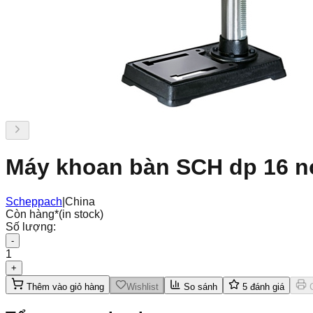
Máy khoan bàn SCH dp 16 n
Scheppach
|
China
Còn hàng
*
(in stock)
Số lượng:
-
1
+
Thêm vào giỏ hàng
Wishlist
So sánh
5
đánh giá
C