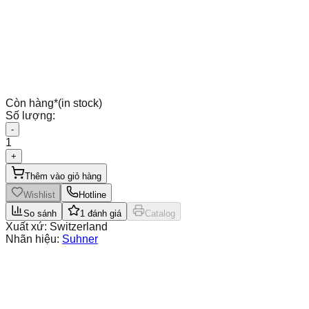
Còn hàng
*
(in stock)
Số lượng:
-
1
+
Thêm vào giỏ hàng
Wishlist
Hotline
So sánh
1
đánh giá
Catalog
Xuất xứ:
Switzerland
Nhãn hiệu:
Suhner