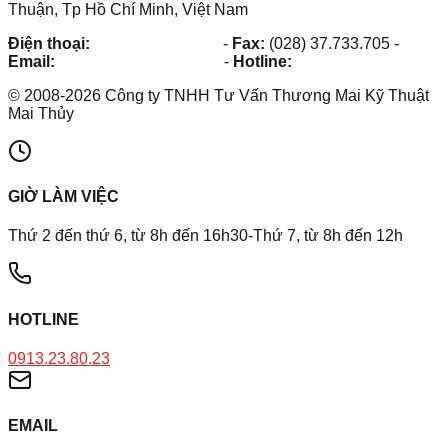
Thuận, Tp Hồ Chí Minh, Việt Nam
Điện thoại:
(028) 38.73.03.73
-
Fax:
(028) 37.733.705
-
Email:
maithuy@maithuy.com
-
Hotline:
0913.23.80.23
©
2008
-
2026
Công ty TNHH Tư Vấn Thương Mai Kỹ Thuật
Mai Thủy
GIỜ LÀM VIỆC
Thứ 2 đến thứ 6, từ 8h đến 16h30-Thứ 7, từ 8h đến 12h
HOTLINE
0913.23.80.23
EMAIL