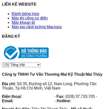
LIÊN KẾ WEBSITE
Đánh bóng inox
Máy thí công cơ điện
Máy khoan từ
Máy tạo rãnh tường Macroza
ĐĂNG KÝ
Công ty TNHH Tư Vấn Thương Mai Kỹ Thuật Mai Thủy
Địa chỉ:
Số 35, Đường số 12, Nam Long, Phường Tân
Thuận, Tp Hồ Chí Minh, Việt Nam
Điện thoại:
(028) 38.73.03.73
-
Fax:
(028) 37.733.705
-
Email:
maithuy@maithuy.com
-
Hotline:
0913.23.80.23