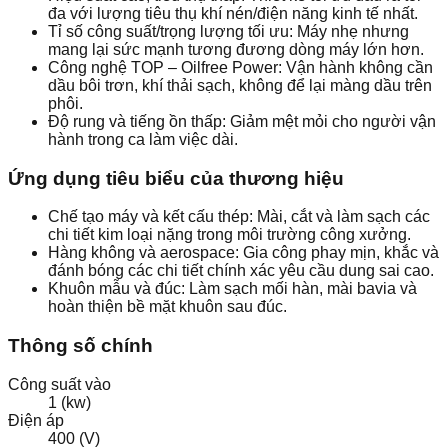
đa với lượng tiêu thụ khí nén/điện năng kinh tế nhất.
Tỉ số công suất/trọng lượng tối ưu: Máy nhẹ nhưng
mang lại sức mạnh tương đương dòng máy lớn hơn.
Công nghệ TOP – Oilfree Power: Vận hành không cần
dầu bôi trơn, khí thải sạch, không để lại màng dầu trên
phôi.
Độ rung và tiếng ồn thấp: Giảm mệt mỏi cho người vận
hành trong ca làm việc dài.
Ứng dụng tiêu biểu của thương hiệu
Chế tạo máy và kết cấu thép: Mài, cắt và làm sạch các
chi tiết kim loại nặng trong môi trường công xưởng.
Hàng không và aerospace: Gia công phay mịn, khắc và
đánh bóng các chi tiết chính xác yêu cầu dung sai cao.
Khuôn mẫu và đúc: Làm sạch mối hàn, mài bavia và
hoàn thiện bề mặt khuôn sau đúc.
Thông số chính
Công suất vào
1 (kw)
Điện áp
400 (V)