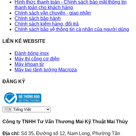
Hình thức thanh toán - Chính sách bảo mật thông tin
thanh toán cho khách hàng
Chính sách vận chuyển - giao nhận
Chính sách bảo hành
Chính sách kiểm hàng, đổi trả
Chính sách bảo vệ thông tin cá nhân của người dùng
LIÊN KẾ WEBSITE
Đánh bóng inox
Máy thí công cơ điện
Máy khoan từ
Máy tạo rãnh tường Macroza
ĐĂNG KÝ
Công ty TNHH Tư Vấn Thương Mai Kỹ Thuật Mai Thủy
Địa chỉ:
Số 35, Đường số 12, Nam Long, Phường Tân