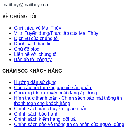
maithuy@maithuy.com
VỀ CHÚNG TÔI
Giới thiệu về Mai Thủy
Vị trí Tuyển dụng/Thực tập của Mai Thủy
Dịch vụ của chúng tôi
Danh sách bản tin
Chủ đề blog
Liên hệ với chúng tôi
Bản đồ tới công ty
CHĂM SÓC KHÁCH HÀNG
Hướng dẫn sử dụng
Các câu hỏi thường gặp về sản phẩm
Chương trình khuyến mãi đang áp dụng
Hình thức thanh toán - Chính sách bảo mật thông tin
thanh toán cho khách hàng
Chính sách vận chuyển - giao nhận
Chính sách bảo hành
Chính sách kiểm hàng, đổi trả
Chính sách bảo vệ thông tin cá nhân của người dùng