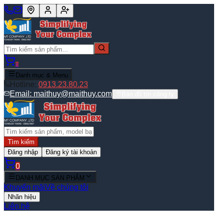
0
Danh mục & Menu
Hotline:
0913.23.80.23
Email:
maithuy@maithuy.com
Bản đồ tới công ty
Tìm kiếm
Đăng nhập
Đăng ký tài khoản
0
DANH MỤC SẢN PHẨM
Khuyến mãi
Về chúng tôi
Nhãn hiệu
Liên hệ