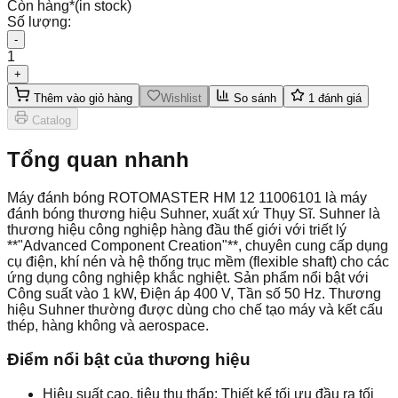
Còn hàng
*
(in stock)
Số lượng:
-
1
+
Thêm vào giỏ hàng
Wishlist
So sánh
1
đánh giá
Catalog
Tổng quan nhanh
Máy đánh bóng ROTOMASTER HM 12 11006101 là máy
đánh bóng thương hiệu Suhner, xuất xứ Thụy Sĩ. Suhner là
thương hiệu công nghiệp hàng đầu thế giới với triết lý
**"Advanced Component Creation"**, chuyên cung cấp dụng
cụ điện, khí nén và hệ thống trục mềm (flexible shaft) cho các
ứng dụng công nghiệp khắc nghiệt. Sản phẩm nổi bật với
Công suất vào 1 kW, Điện áp 400 V, Tần số 50 Hz. Thương
hiệu Suhner thường được dùng cho chế tạo máy và kết cấu
thép, hàng không và aerospace.
Điểm nổi bật của thương hiệu
Hiệu suất cao, tiêu thụ thấp: Thiết kế tối ưu đầu ra tối