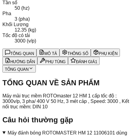
Tần số
50 (hz)
Pha
3 (pha)
Khối Lượng
12.35 (kg)
Tốc độ có tải
3000 (v/p)
TỔNG QUAN
MÔ TẢ
THÔNG SỐ
PHỤ KIỆN
HƯỚNG DẪN
PHỤ TÙNG
ĐÁNH GIÁ
1
TỔNG QUAN
TỔNG QUAN VỀ SẢN PHẨM
Máy mài trục mềm ROTOmaster 12 HM 1 cấp tốc độ :
3000v/p, 3 pha/ 400 V 50 Hz, 3 mét cáp , Speed: 3000 , Kết
nối trục mềm: DIN 10
Câu hỏi thường gặp
Máy đánh bóng ROTOMASTER HM 12 11006101 dùng