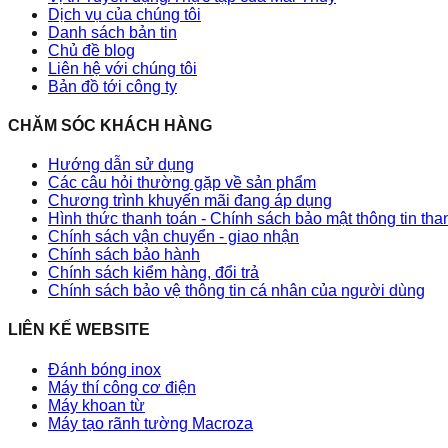
Dịch vụ của chúng tôi
Danh sách bản tin
Chủ đề blog
Liên hệ với chúng tôi
Bản đồ tới công ty
CHĂM SÓC KHÁCH HÀNG
Hướng dẫn sử dụng
Các câu hỏi thường gặp về sản phẩm
Chương trình khuyến mãi đang áp dụng
Hình thức thanh toán - Chính sách bảo mật thông tin th
Chính sách vận chuyển - giao nhận
Chính sách bảo hành
Chính sách kiểm hàng, đổi trả
Chính sách bảo vệ thông tin cá nhân của người dùng
LIÊN KẾ WEBSITE
Đánh bóng inox
Máy thí công cơ điện
Máy khoan từ
Máy tạo rãnh tường Macroza