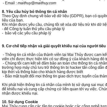
- Email :
maithuy@maithuy.com
8. Yêu cầu hủy bỏ thông tin cá nhân
Theo Quy định chung về bảo vệ dữ liệu (GDPR), bạn có quyền
liệu của bạn.
Khi nhận được yêu cầu, chúng tôi sẽ xóa dữ liệu trừ khi dữ liệ
- để Công ty tuân thủ yêu cầu pháp lý
- bảo vệ các yêu cầu pháp lý
9. Cơ chế tiếp nhận và giải quyết khiếu nại của người tiê
- Thông tin cá nhân của thành viên tại Mai Thủy được cam kết
viên chỉ được thực hiện khi có sự đồng ý của khách hàng đó 
- Chúng tôi cam kết sẽ đảm bảo an toàn cho thông tin cá nhân
trường hợp máy chủ lưu trữ thông tin bị hacker tấn công dẫn 
kịp thời và thông báo cho khách hàng được biết
- Bảo mật tuyệt đối mọi thông tin giao dịch trực tuyến của t
Khi phát hiện thông tin cá nhân của mình bị sử dụng sai mục
để khiếu nại và cung cấp chứng cứ liên quan tới vụ việc. Chún
nhận được khiếu nại.
10. Sử dụng Cookie
Mai Thủy
cung cấp các tập tin cookie hoặc các công nghệ tươn