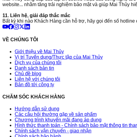
website... nhằm tăng trải nghiệm bảo mật và giúp
Mai Thủy
hiể
11. Liên hệ, giải đáp thắc mắc
Bất kỳ khi nào Khách Hàng cần hỗ trợ, hãy gọi đến số hotline
VỀ CHÚNG TÔI
Giới thiệu về Mai Thủy
Vị trí Tuyển dụng/Thực tập của Mai Thủy
Dịch vụ của chúng tôi
Danh sách bản tin
Chủ đề blog
Liên hệ với chúng tôi
Bản đồ tới công ty
CHĂM SÓC KHÁCH HÀNG
Hướng dẫn sử dụng
Các câu hỏi thường gặp về sản phẩm
Chương trình khuyến mãi đang áp dụng
Hình thức thanh toán - Chính sách bảo mật thông tin th
Chính sách vận chuyển - giao nhận
Chính sách bảo hành