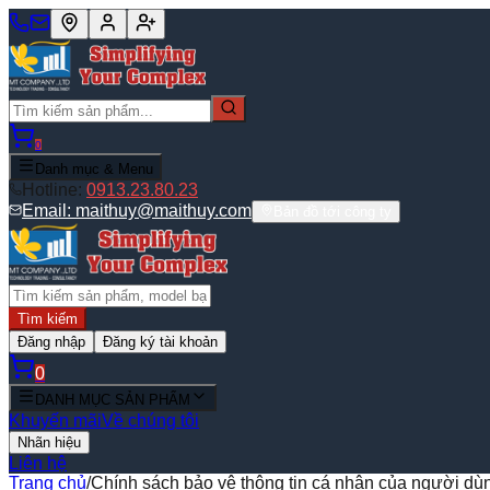
0
Danh mục & Menu
Hotline:
0913.23.80.23
Email:
maithuy@maithuy.com
Bản đồ tới công ty
Tìm kiếm
Đăng nhập
Đăng ký tài khoản
0
DANH MỤC SẢN PHẨM
Khuyến mãi
Về chúng tôi
Nhãn hiệu
Liên hệ
Trang chủ
/
Chính sách bảo vệ thông tin cá nhân của người dù