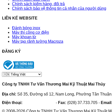
Chính sách kiểm hàng, đổi trả
Chính sách bảo vệ thông tin cá nhân của người dùng
LIÊN KẾ WEBSITE
Đánh bóng inox
Máy thí công cơ điện
Máy khoan từ
Máy tạo rãnh tường Macroza
ĐĂNG KÝ
Công ty TNHH Tư Vấn Thương Mai Kỹ Thuật Mai Thủy
Địa chỉ:
Số 35, Đường số 12, Nam Long, Phường Tân Thuận,
Điện thoại:
(028) 38.73.03.73
-
Fax:
(028) 37.733.705
-
Email
©
2008
-
2026
Công ty TNHH Tư Vấn Thương Mai Kỹ Thuật M