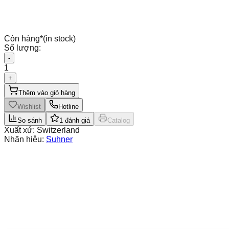
Còn hàng
*
(in stock)
Số lượng:
-
1
+
Thêm vào giỏ hàng
Wishlist
Hotline
So sánh
1
đánh giá
Catalog
Xuất xứ:
Switzerland
Nhãn hiệu:
Suhner