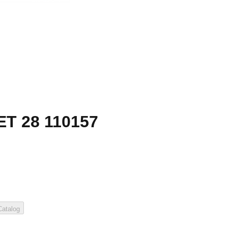
ET 28 110157
atalog