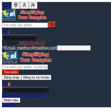
0
Danh mục & Menu
Hotline:
0913.23.80.23
Email:
maithuy@maithuy.com
Bản đồ tới công ty
Tìm kiếm
Đăng nhập
Đăng ký tài khoản
0
DANH MỤC SẢN PHẨM
Khuyến mãi
Về chúng tôi
Nhãn hiệu
Liên hệ