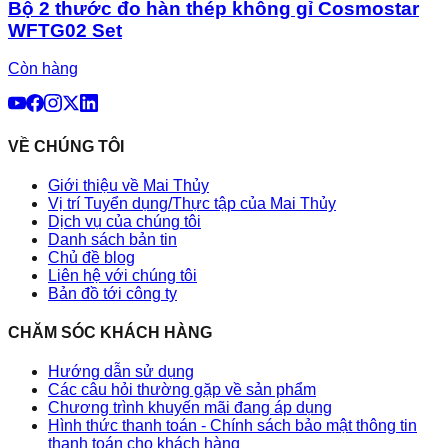
Bộ 2 thước đo hàn thép không gỉ Cosmostar
WFTG02 Set
Còn hàng
VỀ CHÚNG TÔI
Giới thiệu về Mai Thủy
Vị trí Tuyển dụng/Thực tập của Mai Thủy
Dịch vụ của chúng tôi
Danh sách bản tin
Chủ đề blog
Liên hệ với chúng tôi
Bản đồ tới công ty
CHĂM SÓC KHÁCH HÀNG
Hướng dẫn sử dụng
Các câu hỏi thường gặp về sản phẩm
Chương trình khuyến mãi đang áp dụng
Hình thức thanh toán - Chính sách bảo mật thông tin
thanh toán cho khách hàng