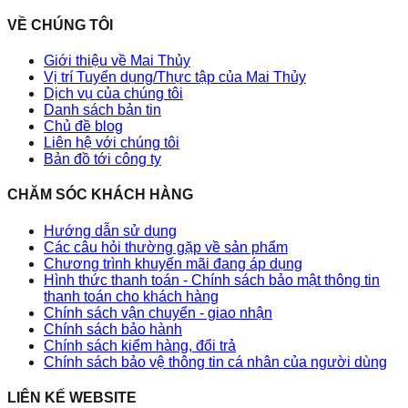
VỀ CHÚNG TÔI
Giới thiệu về Mai Thủy
Vị trí Tuyển dụng/Thực tập của Mai Thủy
Dịch vụ của chúng tôi
Danh sách bản tin
Chủ đề blog
Liên hệ với chúng tôi
Bản đồ tới công ty
CHĂM SÓC KHÁCH HÀNG
Hướng dẫn sử dụng
Các câu hỏi thường gặp về sản phẩm
Chương trình khuyến mãi đang áp dụng
Hình thức thanh toán - Chính sách bảo mật thông tin
thanh toán cho khách hàng
Chính sách vận chuyển - giao nhận
Chính sách bảo hành
Chính sách kiểm hàng, đổi trả
Chính sách bảo vệ thông tin cá nhân của người dùng
LIÊN KẾ WEBSITE