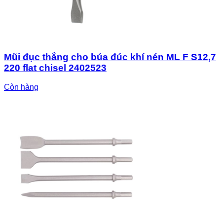
Mũi đục thẳng cho búa đúc khí nén ML F S12,7
220 flat chisel 2402523
Còn hàng