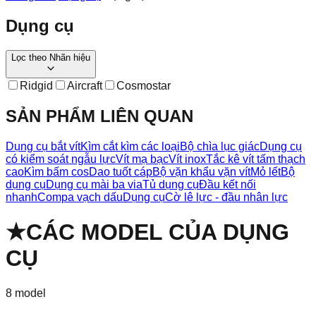
Dụng cụ
Lọc theo
Nhãn hiệu
Ridgid
Aircraft
Cosmostar
SẢN PHẨM LIÊN QUAN
Dụng cụ bắt vít
Kìm cắt kìm các loại
Bộ chìa lục giác
Dụng cụ
có kiểm soát ngẫu lực
Vít mạ bạc
Vít inox
Tắc kê vít tấm thạch
cao
Kìm bấm cos
Dao tuốt cáp
Bộ vặn khẩu vặn vít
Mỏ lết
Bộ
dụng cụ
Dụng cụ mài ba via
Tủ dụng cụ
Đầu kết nối
nhanh
Compa vạch dấu
Dụng cụ
Cờ lê lực - đầu nhân lực
★
CÁC MODEL CỦA
DỤNG
CỤ
8
model