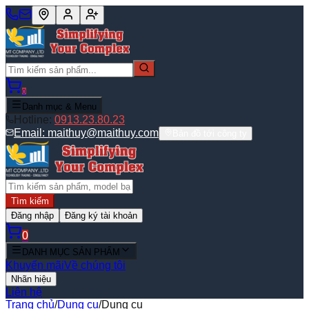
0
Danh mục & Menu
Hotline:
0913.23.80.23
Email:
maithuy@maithuy.com
Bản đồ tới công ty
Tìm kiếm
Đăng nhập
Đăng ký tài khoản
0
DANH MỤC SẢN PHẨM
Khuyến mãi
Về chúng tôi
Nhãn hiệu
Liên hệ
Trang chủ
/
Dụng cụ
/
Dụng cụ