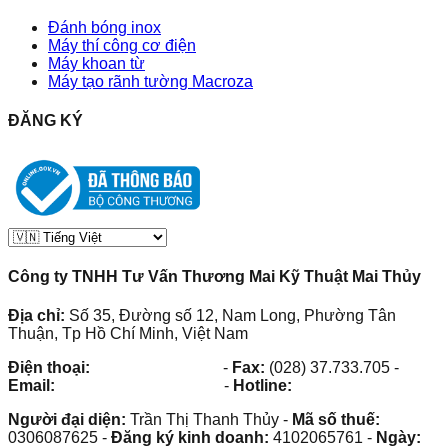
Đánh bóng inox
Máy thí công cơ điện
Máy khoan từ
Máy tạo rãnh tường Macroza
ĐĂNG KÝ
Công ty TNHH Tư Vấn Thương Mai Kỹ Thuật Mai Thủy
Địa chỉ:
Số 35, Đường số 12, Nam Long, Phường Tân
Thuận, Tp Hồ Chí Minh, Việt Nam
Điện thoại:
(028) 38.73.03.73
-
Fax:
(028) 37.733.705
-
Email:
maithuy@maithuy.com
-
Hotline:
0913.23.80.23
Người đại diện:
Trần Thị Thanh Thủy
-
Mã số thuế:
0306087625
-
Đăng ký kinh doanh:
4102065761
-
Ngày: