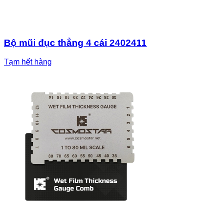
Bộ mũi đục thẳng 4 cái 2402411
Tạm hết hàng