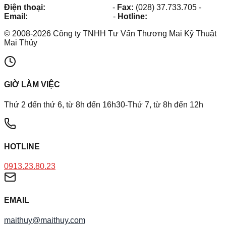
Điện thoại:
(028) 38.73.03.73
-
Fax:
(028) 37.733.705
-
Email:
maithuy@maithuy.com
-
Hotline:
0913.23.80.23
©
2008
-
2026
Công ty TNHH Tư Vấn Thương Mai Kỹ Thuật
Mai Thủy
GIỜ LÀM VIỆC
Thứ 2 đến thứ 6, từ 8h đến 16h30-Thứ 7, từ 8h đến 12h
HOTLINE
0913.23.80.23
EMAIL
maithuy@maithuy.com