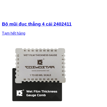
Bộ mũi đục thẳng 4 cái 2402411
Tạm hết hàng