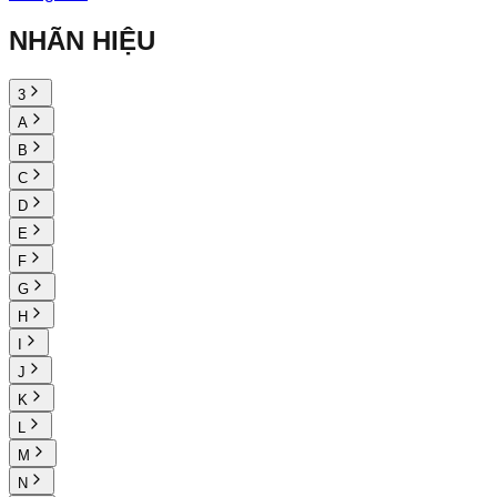
NHÃN HIỆU
3
A
B
C
D
E
F
G
H
I
J
K
L
M
N