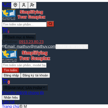
0
Danh mục & Menu
Hotline:
0913.23.80.23
Email:
maithuy@maithuy.com
Bản đồ tới công ty
Tìm kiếm
Đăng nhập
Đăng ký tài khoản
0
DANH MỤC SẢN PHẨM
Khuyến mãi
Về chúng tôi
Nhãn hiệu
Liên hệ
Trang chủ
/
B M