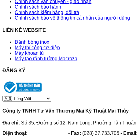
Chính sách vận chuyển - giao nhận
Chính sách bảo hành
Chính sách kiểm hàng, đổi trả
Chính sách bảo vệ thông tin cá nhân của người dùng
LIÊN KẾ WEBSITE
Đánh bóng inox
Máy thí công cơ điện
Máy khoan từ
Máy tạo rãnh tường Macroza
ĐĂNG KÝ
Công ty TNHH Tư Vấn Thương Mai Kỹ Thuật Mai Thủy
Địa chỉ:
Số 35, Đường số 12, Nam Long, Phường Tân Thuận,
Điện thoại:
(028) 38.73.03.73
-
Fax:
(028) 37.733.705
-
Email