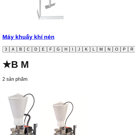
Máy khuấy khí nén
3
A
B
C
D
E
F
G
H
I
J
K
L
M
N
O
P
R
★
B M
2
sản phẩm