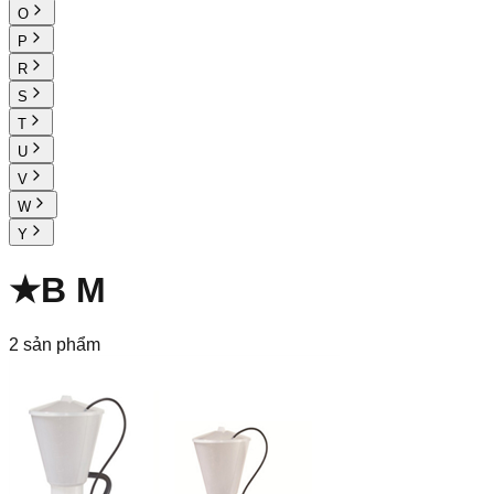
O
P
R
S
T
U
V
W
Y
★
B M
2
sản phẩm