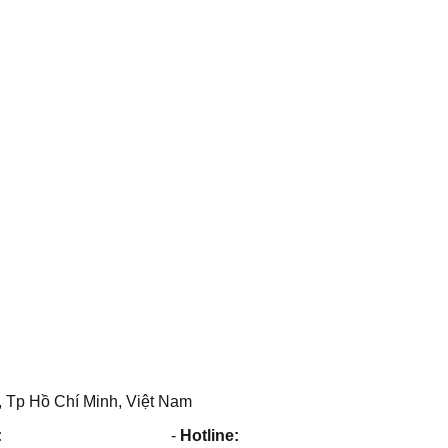
 Tp Hồ Chí Minh, Việt Nam
:
maithuy@maithuy.com
-
Hotline:
0913.23.80.23