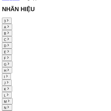
NHÃN HIỆU
3
A
B
C
D
E
F
G
H
I
J
K
L
M
N