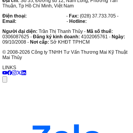
Địa chỉ:
Số 35, Đường số 12, Nam Long, Phường Tân
Thuận, Tp Hồ Chí Minh, Việt Nam
Điện thoại:
(028) 38.73.03.73
-
Fax:
(028) 37.733.705
-
Email:
maithuy@maithuy.com
-
Hotline:
0913.23.80.23
Người đại diện:
Trần Thị Thanh Thủy
-
Mã số thuế:
0306087625
-
Đăng ký kinh doanh:
4102065761
-
Ngày:
09/10/2008
-
Nơi cấp:
Sở KHĐT TPHCM
©
2008
-
2026
Công ty TNHH Tư Vấn Thương Mai Kỹ Thuật
Mai Thủy
LINKS