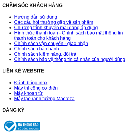
CHĂM SÓC KHÁCH HÀNG
Hướng dẫn sử dụng
Các câu hỏi thường gặp về sản phẩm
Chương trình khuyến mãi đang áp dụng
Hình thức thanh toán - Chính sách bảo mật thông tin
thanh toán cho khách hàng
Chính sách vận chuyển - giao nhận
Chính sách bảo hành
Chính sách kiểm hàng, đổi trả
Chính sách bảo vệ thông tin cá nhân của người dùng
LIÊN KẾ WEBSITE
Đánh bóng inox
Máy thí công cơ điện
Máy khoan từ
Máy tạo rãnh tường Macroza
ĐĂNG KÝ