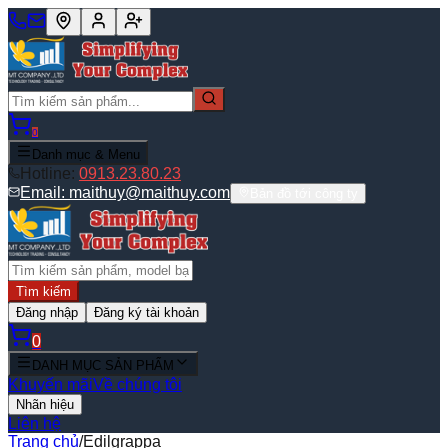
0
Danh mục & Menu
Hotline:
0913.23.80.23
Email:
maithuy@maithuy.com
Bản đồ tới công ty
Tìm kiếm
Đăng nhập
Đăng ký tài khoản
0
DANH MỤC SẢN PHẨM
Khuyến mãi
Về chúng tôi
Nhãn hiệu
Liên hệ
Trang chủ
/
Edilgrappa