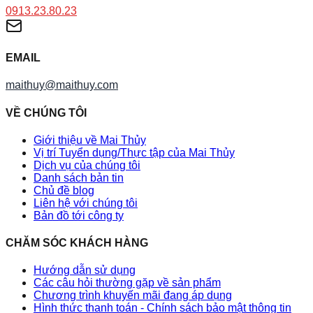
0913.23.80.23
EMAIL
maithuy@maithuy.com
VỀ CHÚNG TÔI
Giới thiệu về Mai Thủy
Vị trí Tuyển dụng/Thực tập của Mai Thủy
Dịch vụ của chúng tôi
Danh sách bản tin
Chủ đề blog
Liên hệ với chúng tôi
Bản đồ tới công ty
CHĂM SÓC KHÁCH HÀNG
Hướng dẫn sử dụng
Các câu hỏi thường gặp về sản phẩm
Chương trình khuyến mãi đang áp dụng
Hình thức thanh toán - Chính sách bảo mật thông tin