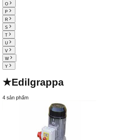
O
P
R
S
T
U
V
W
Y
★
Edilgrappa
4
sản phẩm