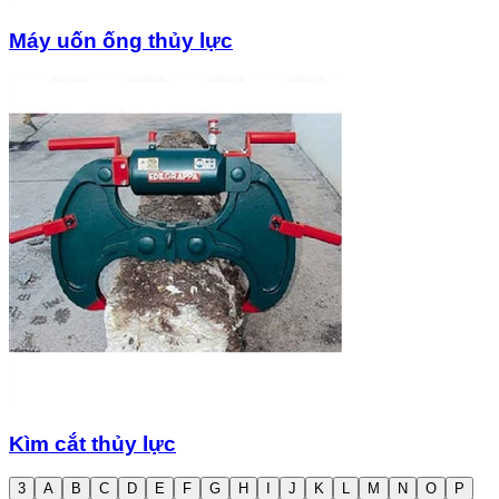
Máy uốn ống thủy lực
Kìm cắt thủy lực
3
A
B
C
D
E
F
G
H
I
J
K
L
M
N
O
P