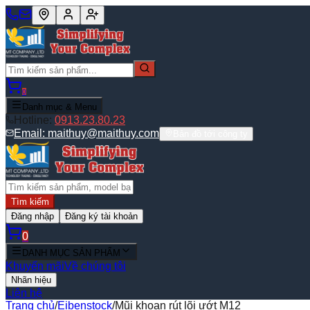
0
Danh mục & Menu
Hotline:
0913.23.80.23
Email:
maithuy@maithuy.com
Bản đồ tới công ty
Tìm kiếm
Đăng nhập
Đăng ký tài khoản
0
DANH MỤC SẢN PHẨM
Khuyến mãi
Về chúng tôi
Nhãn hiệu
Liên hệ
Trang chủ
/
Eibenstock
/
Mũi khoan rút lõi ướt M12