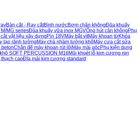
ray
Bàn cắt - Ray cắt
Bình nước
Bơm chân không
Đũa khuấy
 M/MG series
Đũa khuấy vữa inox MGV
Ống hút cân không
Phụ
cắt vật liệu xây dựng
Pin 18V
Máy bắt vít
Máy khoan từ
Khóa
y tạo rãnh tường
Máy chà nhám tường khô
Máy cưa cắt sửa
 beton
Chân đế máy khoan rút lõi
Máy mài góc
Phụ kiện dụng
lõi khô SOFT PERCUSSION M16
Mũi khoét lỗ kim cương ren
, thạch cao
Đĩa mài kim cương standard