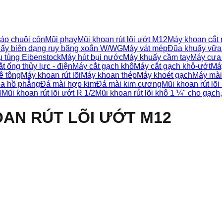
áo chuôi côn
Mũi phay
Mũi khoan rút lõi ướt M12
Máy khoan cắt 
ấy biên dạng ruy băng xoắn W/WG
Máy vát mép
Đũa khuấy vữa
 tùng Eibenstock
Máy hút bụi nước
Máy khuấy cầm tay
Máy cưa 
t ống thủy lực - điện
Máy cắt gạch khô
Máy cắt gạch khô-ướt
Má
ê tông
Máy khoan rút lõi
Máy khoan thép
Máy khoét gạch
Máy mài
a hồ phẳng
Đá mài hợp kim
Đá mài kim cương
Mũi khoan rút 
4
Mũi khoan rút lõi ướt R 1/2
Mũi khoan rút lõi khô 1 ¼" cho gạch
OAN RÚT LÕI ƯỚT M12