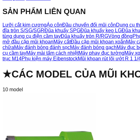
SẢN PHẨM LIÊN QUAN
Lưỡi cắt kim cương
Áo côn
Đầu chuyển đổi mũi côn
Dụng cụ th
đĩa tròn S/SG/SGR
Đũa khuấy SPG
Đũa khuấy keo LG
Đũa khu
tùng dụng cụ điện cầm tay
Đũa khuấy tròn R/RG
Vòng đồng
Phụ
mở đầu cặp mũi khoan
Máy cắt
Đầu cặp mũi khoan xoắn
Máy cắ
chữa
Máy đánh bóng đánh sọc
Máy đánh bóng gạch
Máy đục b
cụ cầm tay
Máy mài tấm cách nhiệt
Máy phay đục tường
Máy xo
trục M14
Phụ kiện máy Eibenstock
Mũi khoan rút lõi ướt R 1 1/
★
CÁC MODEL CỦA
MŨI KH
10
model