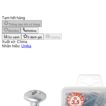
Tạm hết hàng
Thông báo khi có hàng
Wishlist
Hotline
So sánh
0
đánh giá
Catalog
Xuất xứ:
China
Nhãn hiệu:
Unika