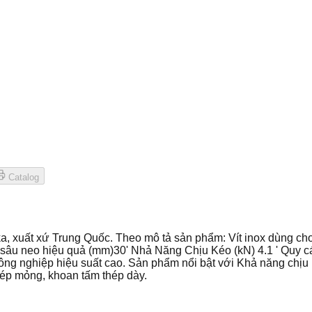
Catalog
ka, xuất xứ Trung Quốc. Theo mô tả sản phẩm: Vít inox dùng c
u sâu neo hiệu quả (mm)30' Nhả Năng Chịu Kéo (kN) 4.1 ' Quy cá
công nghiệp hiệu suất cao. Sản phẩm nổi bật với Khả năng chị
p mỏng, khoan tấm thép dày.