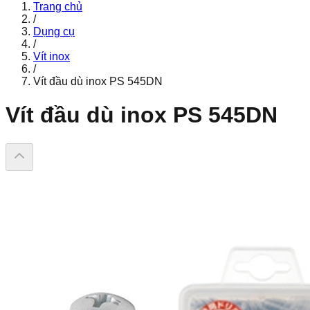
Trang chủ
/
Dụng cụ
/
Vít inox
/
Vít đầu dù inox PS 545DN
Vít đầu dù inox PS 545DN