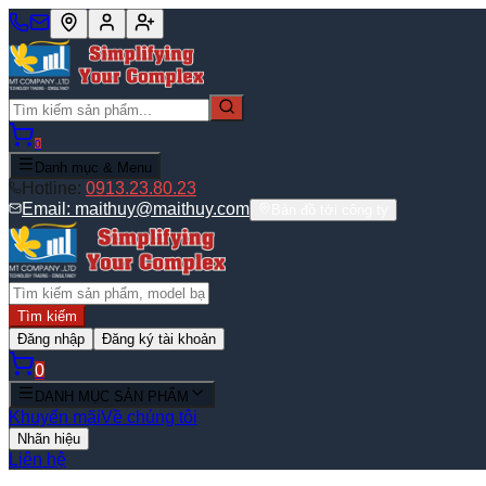
0
Danh mục & Menu
Hotline:
0913.23.80.23
Email:
maithuy@maithuy.com
Bản đồ tới công ty
Tìm kiếm
Đăng nhập
Đăng ký tài khoản
0
DANH MỤC SẢN PHẨM
Khuyến mãi
Về chúng tôi
Nhãn hiệu
Liên hệ