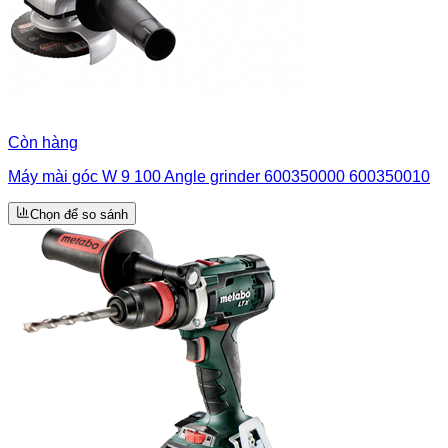
Còn hàng
Máy mài góc W 9 100 Angle grinder 600350000 600350010
Chọn để so sánh