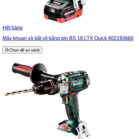
Hết hàng
Máy khoan và bắt vít bằng pin BS 18 LTX Quick 602193660
Chọn để so sánh