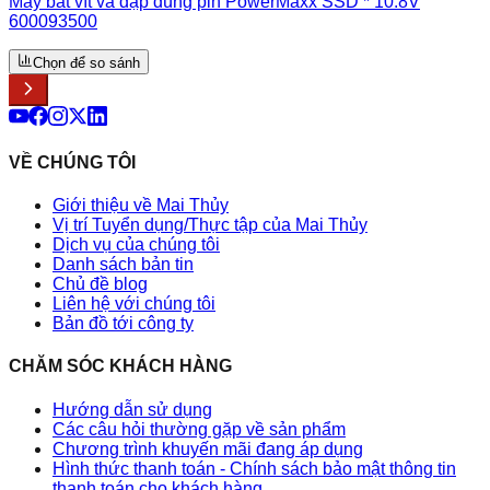
Máy bắt vít va đập dùng pin PowerMaxx SSD * 10.8V
600093500
Chọn để so sánh
VỀ CHÚNG TÔI
Giới thiệu về Mai Thủy
Vị trí Tuyển dụng/Thực tập của Mai Thủy
Dịch vụ của chúng tôi
Danh sách bản tin
Chủ đề blog
Liên hệ với chúng tôi
Bản đồ tới công ty
CHĂM SÓC KHÁCH HÀNG
Hướng dẫn sử dụng
Các câu hỏi thường gặp về sản phẩm
Chương trình khuyến mãi đang áp dụng
Hình thức thanh toán - Chính sách bảo mật thông tin
thanh toán cho khách hàng