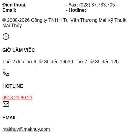
Điện thoại:
(028) 38.73.03.73
-
Fax:
(028) 37.733.705
-
Email:
maithuy@maithuy.com
-
Hotline:
0913.23.80.23
©
2008
-
2026
Công ty TNHH Tư Vấn Thương Mai Kỹ Thuật
Mai Thủy
GIỜ LÀM VIỆC
Thứ 2 đến thứ 6, từ 8h đến 16h30-Thứ 7, từ 8h đến 12h
HOTLINE
0913.23.80.23
EMAIL
maithuy@maithuy.com