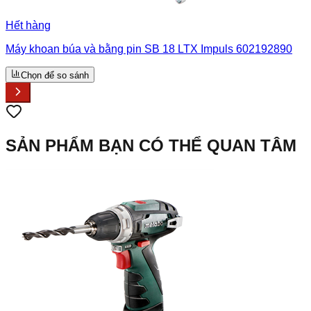
Hết hàng
Máy khoan búa và bằng pin SB 18 LTX Impuls 602192890
Chọn để so sánh
SẢN PHẨM BẠN CÓ THỂ QUAN TÂM