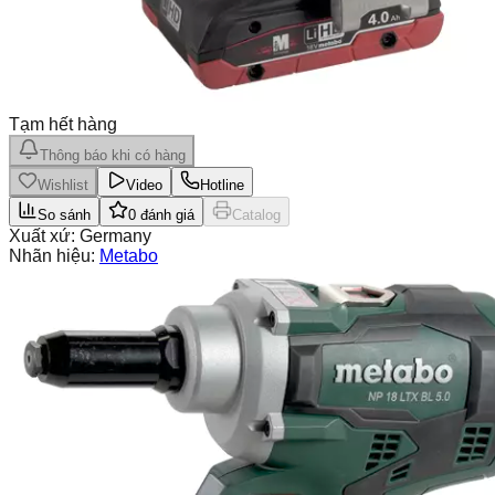
Tạm hết hàng
Thông báo khi có hàng
Wishlist
Video
Hotline
So sánh
0
đánh giá
Catalog
Xuất xứ:
Germany
Nhãn hiệu:
Metabo