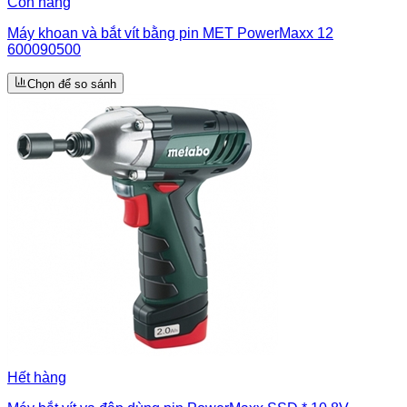
Còn hàng
Máy khoan và bắt vít bằng pin MET PowerMaxx 12
600090500
Chọn để so sánh
Hết hàng