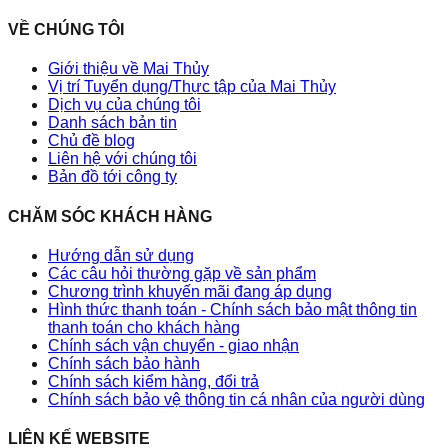
VỀ CHÚNG TÔI
Giới thiệu về Mai Thủy
Vị trí Tuyển dụng/Thực tập của Mai Thủy
Dịch vụ của chúng tôi
Danh sách bản tin
Chủ đề blog
Liên hệ với chúng tôi
Bản đồ tới công ty
CHĂM SÓC KHÁCH HÀNG
Hướng dẫn sử dụng
Các câu hỏi thường gặp về sản phẩm
Chương trình khuyến mãi đang áp dụng
Hình thức thanh toán - Chính sách bảo mật thông tin
thanh toán cho khách hàng
Chính sách vận chuyển - giao nhận
Chính sách bảo hành
Chính sách kiểm hàng, đổi trả
Chính sách bảo vệ thông tin cá nhân của người dùng
LIÊN KẾ WEBSITE