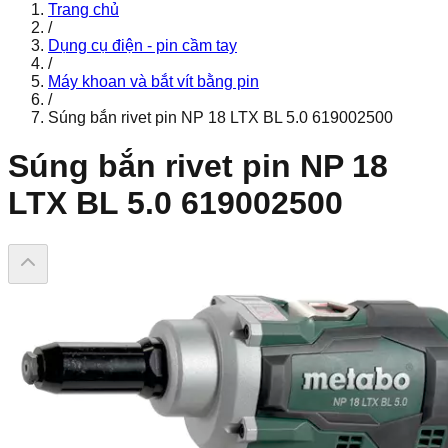
Trang chủ
/
Dụng cụ điện - pin cầm tay
/
Máy khoan và bắt vít bằng pin
/
Súng bắn rivet pin NP 18 LTX BL 5.0 619002500
Súng bắn rivet pin NP 18
LTX BL 5.0 619002500