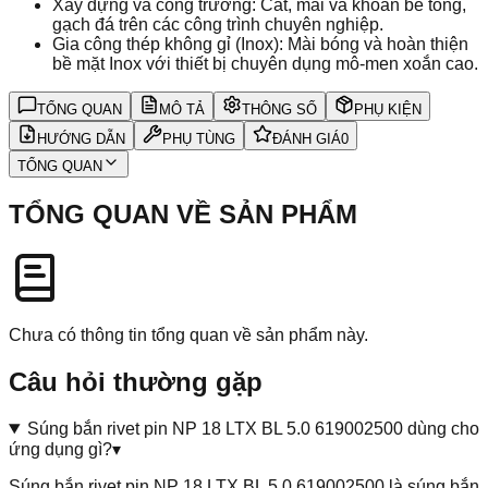
Xây dựng và công trường: Cắt, mài và khoan bê tông,
gạch đá trên các công trình chuyên nghiệp.
Gia công thép không gỉ (Inox): Mài bóng và hoàn thiện
bề mặt Inox với thiết bị chuyên dụng mô-men xoắn cao.
TỔNG QUAN
MÔ TẢ
THÔNG SỐ
PHỤ KIỆN
HƯỚNG DẪN
PHỤ TÙNG
ĐÁNH GIÁ
0
TỔNG QUAN
TỔNG QUAN VỀ SẢN PHẨM
Chưa có thông tin tổng quan về sản phẩm này.
Câu hỏi thường gặp
Súng bắn rivet pin NP 18 LTX BL 5.0 619002500 dùng cho
ứng dụng gì?
▾
Súng bắn rivet pin NP 18 LTX BL 5.0 619002500 là súng bắn