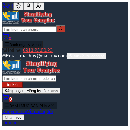
0
Danh mục & Menu
Hotline:
0913.23.80.23
Email:
maithuy@maithuy.com
Bản đồ tới công ty
Tìm kiếm
Đăng nhập
Đăng ký tài khoản
0
DANH MỤC SẢN PHẨM
Khuyến mãi
Về chúng tôi
Nhãn hiệu
Liên hệ