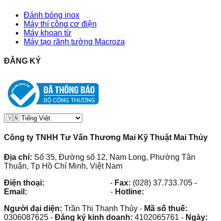
Đánh bóng inox
Máy thí công cơ điện
Máy khoan từ
Máy tạo rãnh tường Macroza
ĐĂNG KÝ
Công ty TNHH Tư Vấn Thương Mai Kỹ Thuật Mai Thủy
Địa chỉ:
Số 35, Đường số 12, Nam Long, Phường Tân
Thuận, Tp Hồ Chí Minh, Việt Nam
Điện thoại:
(028) 38.73.03.73
-
Fax:
(028) 37.733.705
-
Email:
maithuy@maithuy.com
-
Hotline:
0913.23.80.23
Người đại diện:
Trần Thị Thanh Thủy
-
Mã số thuế:
0306087625
-
Đăng ký kinh doanh:
4102065761
-
Ngày: