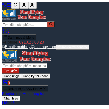
0
Danh mục & Menu
Hotline:
0913.23.80.23
Email:
maithuy@maithuy.com
Bản đồ tới công ty
Tìm kiếm
Đăng nhập
Đăng ký tài khoản
0
DANH MỤC SẢN PHẨM
Khuyến mãi
Về chúng tôi
Nhãn hiệu
Liên hệ