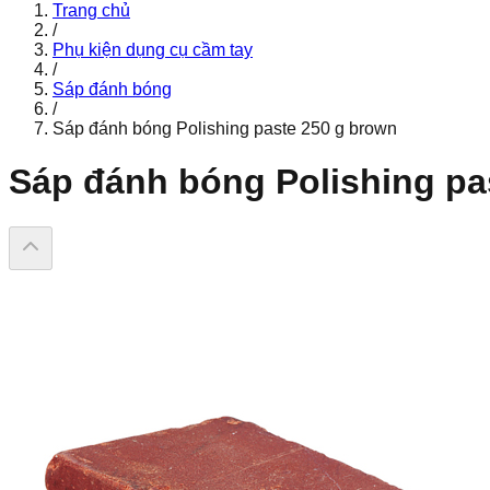
Trang chủ
/
Phụ kiện dụng cụ cầm tay
/
Sáp đánh bóng
/
Sáp đánh bóng Polishing paste 250 g brown
Sáp đánh bóng Polishing pa