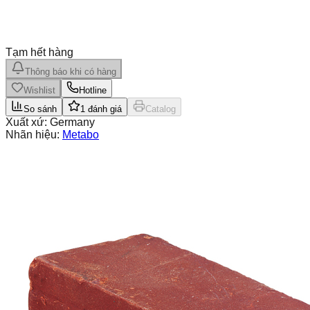
Tạm hết hàng
Thông báo khi có hàng
Wishlist
Hotline
So sánh
1
đánh giá
Catalog
Xuất xứ:
Germany
Nhãn hiệu:
Metabo