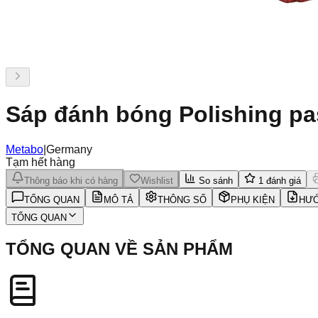
Sáp đánh bóng Polishing pa
Metabo
|
Germany
Tạm hết hàng
Thông báo khi có hàng
Wishlist
So sánh
1
đánh giá
TỔNG QUAN
MÔ TẢ
THÔNG SỐ
PHỤ KIỆN
HƯỚ
TỔNG QUAN
TỔNG QUAN VỀ SẢN PHẨM