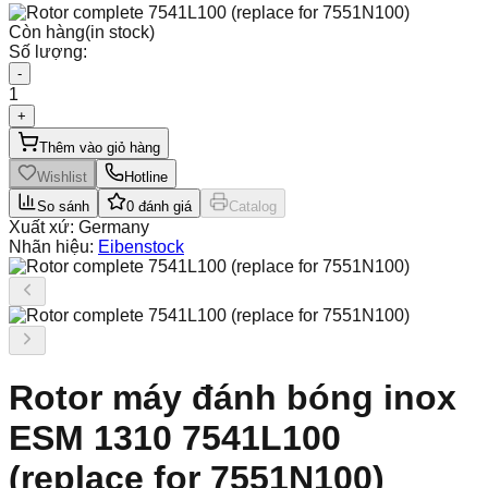
Còn hàng
(in stock)
Số lượng:
-
1
+
Thêm vào giỏ hàng
Wishlist
Hotline
So sánh
0
đánh giá
Catalog
Xuất xứ:
Germany
Nhãn hiệu:
Eibenstock
Rotor máy đánh bóng inox
ESM 1310 7541L100
(replace for 7551N100)