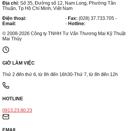
Địa chỉ:
Số 35, Đường số 12, Nam Long, Phường Tân
Thuận, Tp Hồ Chí Minh, Việt Nam
Điện thoại:
(028) 38.73.03.73
-
Fax:
(028) 37.733.705
-
Email:
maithuy@maithuy.com
-
Hotline:
0913.23.80.23
©
2008
-
2026
Công ty TNHH Tư Vấn Thương Mai Kỹ Thuật
Mai Thủy
GIỜ LÀM VIỆC
Thứ 2 đến thứ 6, từ 8h đến 16h30-Thứ 7, từ 8h đến 12h
HOTLINE
0913.23.80.23
EMAIL