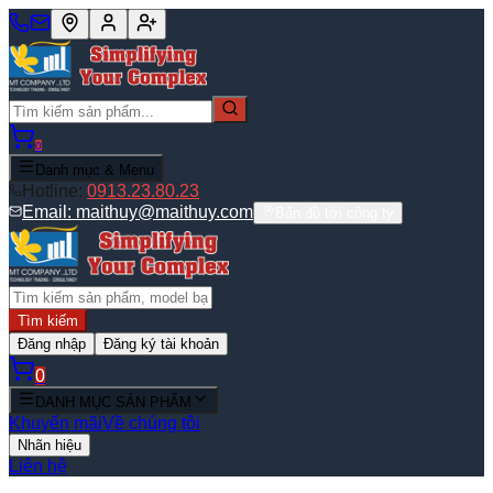
0
Danh mục & Menu
Hotline:
0913.23.80.23
Email:
maithuy@maithuy.com
Bản đồ tới công ty
Tìm kiếm
Đăng nhập
Đăng ký tài khoản
0
DANH MỤC SẢN PHẨM
Khuyến mãi
Về chúng tôi
Nhãn hiệu
Liên hệ