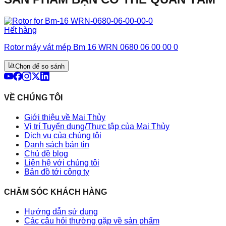
Hết hàng
Rotor máy vát mép Bm 16 WRN 0680 06 00 00 0
Chọn để so sánh
VỀ CHÚNG TÔI
Giới thiệu về Mai Thủy
Vị trí Tuyển dụng/Thực tập của Mai Thủy
Dịch vụ của chúng tôi
Danh sách bản tin
Chủ đề blog
Liên hệ với chúng tôi
Bản đồ tới công ty
CHĂM SÓC KHÁCH HÀNG
Hướng dẫn sử dụng
Các câu hỏi thường gặp về sản phẩm