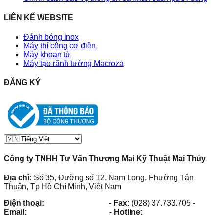
LIÊN KẾ WEBSITE
Đánh bóng inox
Máy thí công cơ điện
Máy khoan từ
Máy tạo rãnh tường Macroza
ĐĂNG KÝ
Công ty TNHH Tư Vấn Thương Mai Kỹ Thuật Mai Thủy
Địa chỉ:
Số 35, Đường số 12, Nam Long, Phường Tân
Thuận, Tp Hồ Chí Minh, Việt Nam
Điện thoại:
(028) 38.73.03.73
-
Fax:
(028) 37.733.705
-
Email:
maithuy@maithuy.com
-
Hotline:
0913.23.80.23