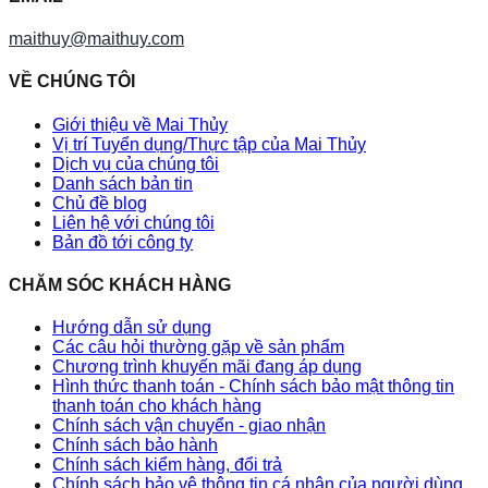
maithuy@maithuy.com
VỀ CHÚNG TÔI
Giới thiệu về Mai Thủy
Vị trí Tuyển dụng/Thực tập của Mai Thủy
Dịch vụ của chúng tôi
Danh sách bản tin
Chủ đề blog
Liên hệ với chúng tôi
Bản đồ tới công ty
CHĂM SÓC KHÁCH HÀNG
Hướng dẫn sử dụng
Các câu hỏi thường gặp về sản phẩm
Chương trình khuyến mãi đang áp dụng
Hình thức thanh toán - Chính sách bảo mật thông tin
thanh toán cho khách hàng
Chính sách vận chuyển - giao nhận
Chính sách bảo hành
Chính sách kiểm hàng, đổi trả
Chính sách bảo vệ thông tin cá nhân của người dùng