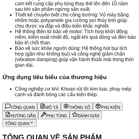
cam kết cung cấp phụ tùng thay thế lên đến 10 năm
sau khi sản phẩm ngừng sản xuất.
Thiết kế chuyên biệt cho công trường: Vỏ máy bằng
nhôm hoặc polyamide gia cường sợi thủy tinh giúp
chịu được va đập và điều kiện khắc nghiệt.
Hệ thống điện tử bảo vệ motor: Tích hợp khởi động
mềm, kiểm soát nhiệt độ, ngắt khi quá dòng và đèn báo
bảo trì chổi than.
Bảo vệ sức khỏe người dùng: Hệ thống hút bụi tích
hợp (gần như không bụi) và công nghệ giảm chấn
(vibration damping) giúp vận hành thoải mái trong thời
gian dài.
Ứng dụng tiêu biểu của thương hiệu
Công nghiệp cơ khí: Khoan rút lõi kim loại, phay mép
cạnh và đánh bóng các cấu kiện thép.
TỔNG QUAN
MÔ TẢ
THÔNG SỐ
PHỤ KIỆN
HƯỚNG DẪN
PHỤ TÙNG
ĐÁNH GIÁ
0
TỔNG QUAN
TỔNG QUAN VỀ SẢN PHẨM