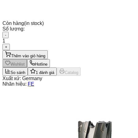
Còn hàng
(in stock)
Số lượng:
-
1
+
Thêm vào giỏ hàng
Wishlist
Hotline
So sánh
1
đánh giá
Catalog
Xuất xứ:
Germany
Nhãn hiệu:
FE