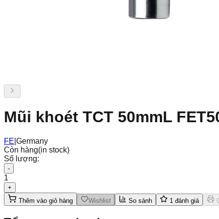
Mũi khoét TCT 50mmL FET5
FE
|
Germany
Còn hàng
(in stock)
Số lượng:
-
1
+
Thêm vào giỏ hàng
Wishlist
So sánh
1
đánh giá
C