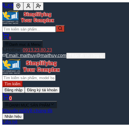
0
Danh mục & Menu
Hotline:
0913.23.80.23
Email:
maithuy@maithuy.com
Bản đồ tới công ty
Tìm kiếm
Đăng nhập
Đăng ký tài khoản
0
DANH MỤC SẢN PHẨM
Khuyến mãi
Về chúng tôi
Nhãn hiệu
Liên hệ