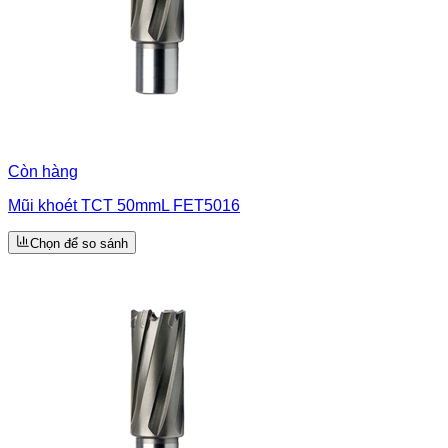
Còn hàng
Mũi khoét TCT 50mmL FET5016
Chọn để so sánh