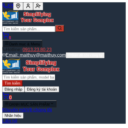
0
Danh mục & Menu
Hotline:
0913.23.80.23
Email:
maithuy@maithuy.com
Bản đồ tới công ty
Tìm kiếm
Đăng nhập
Đăng ký tài khoản
0
DANH MỤC SẢN PHẨM
Khuyến mãi
Về chúng tôi
Nhãn hiệu
Liên hệ