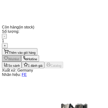
Còn hàng
(in stock)
Số lượng:
-
1
+
Thêm vào giỏ hàng
Wishlist
Hotline
So sánh
1
đánh giá
Catalog
Xuất xứ:
Germany
Nhãn hiệu:
FE