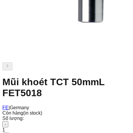
Mũi khoét TCT 50mmL
FET5018
FE
|
Germany
Còn hàng
(in stock)
Số lượng:
-
1