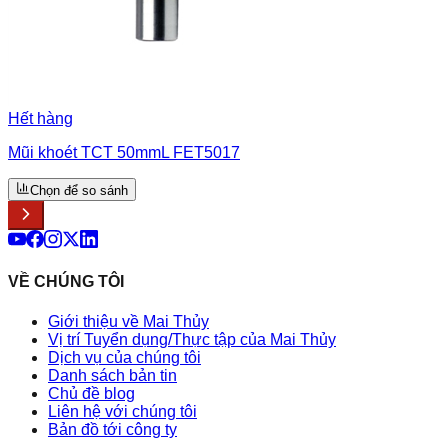
Hết hàng
Mũi khoét TCT 50mmL FET5017
Chọn để so sánh
VỀ CHÚNG TÔI
Giới thiệu về Mai Thủy
Vị trí Tuyển dụng/Thực tập của Mai Thủy
Dịch vụ của chúng tôi
Danh sách bản tin
Chủ đề blog
Liên hệ với chúng tôi
Bản đồ tới công ty