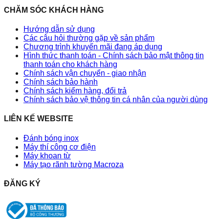
CHĂM SÓC KHÁCH HÀNG
Hướng dẫn sử dụng
Các câu hỏi thường gặp về sản phẩm
Chương trình khuyến mãi đang áp dụng
Hình thức thanh toán - Chính sách bảo mật thông tin
thanh toán cho khách hàng
Chính sách vận chuyển - giao nhận
Chính sách bảo hành
Chính sách kiểm hàng, đổi trả
Chính sách bảo vệ thông tin cá nhân của người dùng
LIÊN KẾ WEBSITE
Đánh bóng inox
Máy thí công cơ điện
Máy khoan từ
Máy tạo rãnh tường Macroza
ĐĂNG KÝ