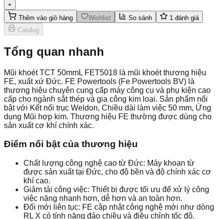
+
Thêm vào giỏ hàng
Wishlist
So sánh
1
đánh giá
Catalog
Tổng quan nhanh
Mũi khoét TCT 50mmL FET5018 là mũi khoét thương hiệu
FE, xuất xứ Đức. FE Powertools (Fe Powertools BV) là
thương hiệu chuyên cung cấp máy công cụ và phụ kiện cao
cấp cho ngành sắt thép và gia công kim loại. Sản phẩm nổi
bật với Kết nối trục Weldon, Chiều dài làm việc 50 mm, Ứng
dụng Mũi hợp kim. Thương hiệu FE thường được dùng cho
sản xuất cơ khí chính xác.
Điểm nổi bật của thương hiệu
Chất lượng công nghệ cao từ Đức: Máy khoan từ
được sản xuất tại Đức, cho độ bền và độ chính xác cơ
khí cao.
Giảm tải công việc: Thiết bị được tối ưu để xử lý công
việc nặng nhanh hơn, dễ hơn và an toàn hơn.
Đổi mới liên tục: FE cập nhật công nghệ mới như dòng
RL X có tính năng đảo chiều và điều chỉnh tốc độ.