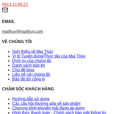
0913.23.80.23
EMAIL
maithuy@maithuy.com
VỀ CHÚNG TÔI
Giới thiệu về Mai Thủy
Vị trí Tuyển dụng/Thực tập của Mai Thủy
Dịch vụ của chúng tôi
Danh sách bản tin
Chủ đề blog
Liên hệ với chúng tôi
Bản đồ tới công ty
CHĂM SÓC KHÁCH HÀNG
Hướng dẫn sử dụng
Các câu hỏi thường gặp về sản phẩm
Chương trình khuyến mãi đang áp dụng
Hình thức thanh toán - Chính sách bảo mật thông tin