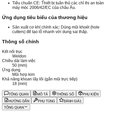
Tiêu chuẩn CE: Thiết bị tuân thủ các chỉ thị an toàn
máy móc 2006/42/EC của châu Âu.
Ứng dụng tiêu biểu của thương hiệu
Sản xuất cơ khí chính xác: Dùng mũi khoét (hole
cutters) để tạo lỗ nhanh với dung sai thấp.
Thông số chính
Kết nối trục
Weldon
Chiều dài làm việc
50 (mm)
Ứng dụng
Mũi hợp kim
Khả năng khoan lấy lõi (gắn mũi trực tiếp)
18 (mm)
TỔNG QUAN
MÔ TẢ
THÔNG SỐ
PHỤ KIỆN
HƯỚNG DẪN
PHỤ TÙNG
ĐÁNH GIÁ
1
TỔNG QUAN