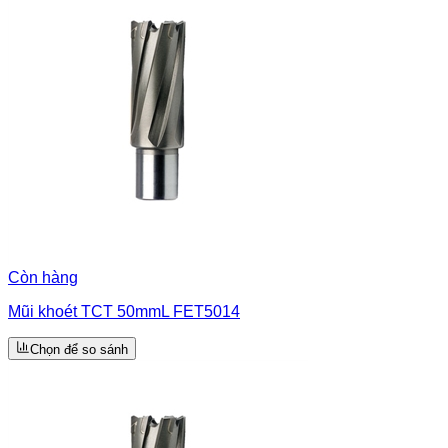
Còn hàng
Mũi khoét TCT 50mmL FET5014
Chọn để so sánh