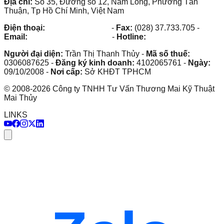
Địa chỉ:
Số 35, Đường số 12, Nam Long, Phường Tân
Thuận, Tp Hồ Chí Minh, Việt Nam
Điện thoại:
(028) 38.73.03.73
-
Fax:
(028) 37.733.705
-
Email:
maithuy@maithuy.com
-
Hotline:
0913.23.80.23
Người đại diện:
Trần Thị Thanh Thủy
-
Mã số thuế:
0306087625
-
Đăng ký kinh doanh:
4102065761
-
Ngày:
09/10/2008
-
Nơi cấp:
Sở KHĐT TPHCM
©
2008
-
2026
Công ty TNHH Tư Vấn Thương Mai Kỹ Thuật
Mai Thủy
LINKS