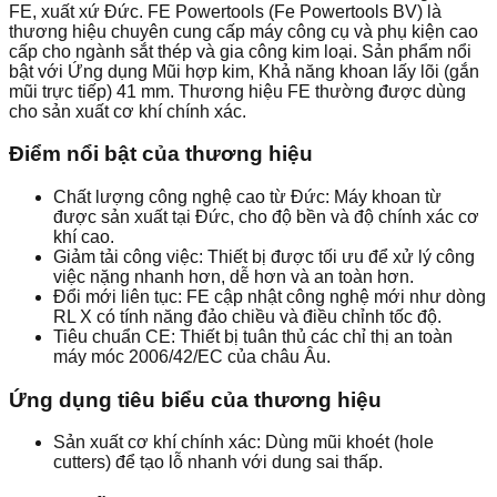
FE, xuất xứ Đức. FE Powertools (Fe Powertools BV) là
thương hiệu chuyên cung cấp máy công cụ và phụ kiện cao
cấp cho ngành sắt thép và gia công kim loại. Sản phẩm nổi
bật với Ứng dụng Mũi hợp kim, Khả năng khoan lấy lõi (gắn
mũi trực tiếp) 41 mm. Thương hiệu FE thường được dùng
cho sản xuất cơ khí chính xác.
Điểm nổi bật của thương hiệu
Chất lượng công nghệ cao từ Đức: Máy khoan từ
được sản xuất tại Đức, cho độ bền và độ chính xác cơ
khí cao.
Giảm tải công việc: Thiết bị được tối ưu để xử lý công
việc nặng nhanh hơn, dễ hơn và an toàn hơn.
Đổi mới liên tục: FE cập nhật công nghệ mới như dòng
RL X có tính năng đảo chiều và điều chỉnh tốc độ.
Tiêu chuẩn CE: Thiết bị tuân thủ các chỉ thị an toàn
máy móc 2006/42/EC của châu Âu.
Ứng dụng tiêu biểu của thương hiệu
Sản xuất cơ khí chính xác: Dùng mũi khoét (hole
cutters) để tạo lỗ nhanh với dung sai thấp.