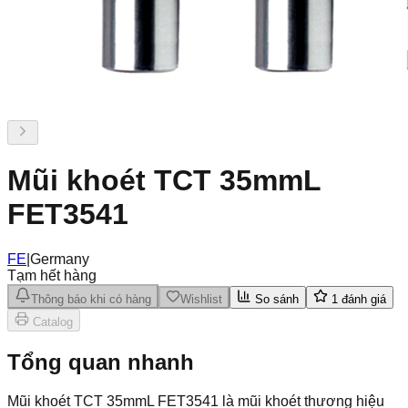
Mũi khoét TCT 35mmL
FET3541
FE
|
Germany
Tạm hết hàng
Thông báo khi có hàng
Wishlist
So sánh
1
đánh giá
Catalog
Tổng quan nhanh
Mũi khoét TCT 35mmL FET3541 là mũi khoét thương hiệu