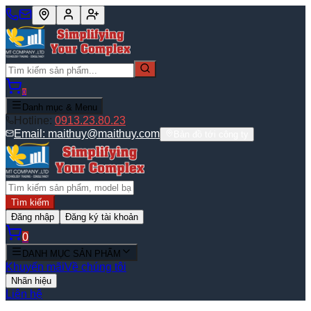
0
Danh mục & Menu
Hotline:
0913.23.80.23
Email:
maithuy@maithuy.com
Bản đồ tới công ty
Tìm kiếm
Đăng nhập
Đăng ký tài khoản
0
DANH MỤC SẢN PHẨM
Khuyến mãi
Về chúng tôi
Nhãn hiệu
Liên hệ