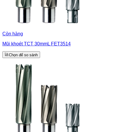
Còn hàng
Mũi khoét TCT 30mmL FET3514
Chọn để so sánh