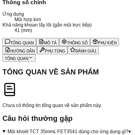
Thông số chính
Ứng dụng
Mũi hợp kim
Khả năng khoan lấy lõi (gắn mũi trực tiếp)
41 (mm)
TỔNG QUAN
MÔ TẢ
THÔNG SỐ
PHỤ KIỆN
HƯỚNG DẪN
PHỤ TÙNG
ĐÁNH GIÁ
1
TỔNG QUAN
TỔNG QUAN VỀ SẢN PHẨM
Chưa có thông tin tổng quan về sản phẩm này.
Câu hỏi thường gặp
Mũi khoét TCT 35mmL FET3541 dùng cho ứng dụng gì?
▾