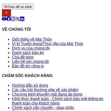
Chọn để so sánh
VỀ CHÚNG TÔI
Giới thiệu về Mai Thủy
Vị trí Tuyển dụng/Thực tập của Mai Thủy
Dịch vụ của chúng tôi
Danh sách bản tin
Chủ đề blog
Liên hệ với chúng tôi
Bản đồ tới công ty
CHĂM SÓC KHÁCH HÀNG
Hướng dẫn sử dụng
Các câu hỏi thường gặp về sản phẩm
Chương trình khuyến mãi đang áp dụng
Hình thức thanh toán - Chính sách bảo mật thông tin
thanh toán cho khách hàng
Chính sách vận chuyển - giao nhận