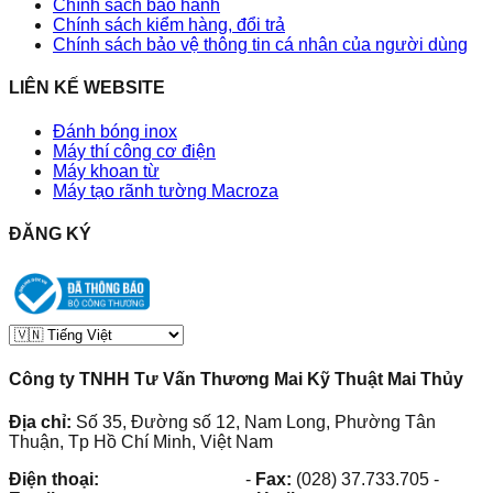
Chính sách bảo hành
Chính sách kiểm hàng, đổi trả
Chính sách bảo vệ thông tin cá nhân của người dùng
LIÊN KẾ WEBSITE
Đánh bóng inox
Máy thí công cơ điện
Máy khoan từ
Máy tạo rãnh tường Macroza
ĐĂNG KÝ
Công ty TNHH Tư Vấn Thương Mai Kỹ Thuật Mai Thủy
Địa chỉ:
Số 35, Đường số 12, Nam Long, Phường Tân
Thuận, Tp Hồ Chí Minh, Việt Nam
Điện thoại:
(028) 38.73.03.73
-
Fax:
(028) 37.733.705
-