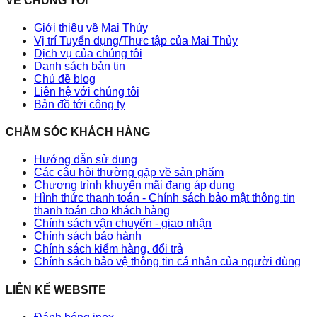
VỀ CHÚNG TÔI
Giới thiệu về Mai Thủy
Vị trí Tuyển dụng/Thực tập của Mai Thủy
Dịch vụ của chúng tôi
Danh sách bản tin
Chủ đề blog
Liên hệ với chúng tôi
Bản đồ tới công ty
CHĂM SÓC KHÁCH HÀNG
Hướng dẫn sử dụng
Các câu hỏi thường gặp về sản phẩm
Chương trình khuyến mãi đang áp dụng
Hình thức thanh toán - Chính sách bảo mật thông tin
thanh toán cho khách hàng
Chính sách vận chuyển - giao nhận
Chính sách bảo hành
Chính sách kiểm hàng, đổi trả
Chính sách bảo vệ thông tin cá nhân của người dùng
LIÊN KẾ WEBSITE