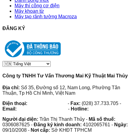
Đánh bóng inox
Máy thí công cơ điện
Máy khoan từ
Máy tạo rãnh tường Macroza
ĐĂNG KÝ
Công ty TNHH Tư Vấn Thương Mai Kỹ Thuật Mai Thủy
Địa chỉ:
Số 35, Đường số 12, Nam Long, Phường Tân
Thuận, Tp Hồ Chí Minh, Việt Nam
Điện thoại:
(028) 38.73.03.73
-
Fax:
(028) 37.733.705
-
Email:
maithuy@maithuy.com
-
Hotline:
0913.23.80.23
Người đại diện:
Trần Thị Thanh Thủy
-
Mã số thuế:
0306087625
-
Đăng ký kinh doanh:
4102065761
-
Ngày:
09/10/2008
-
Nơi cấp:
Sở KHĐT TPHCM