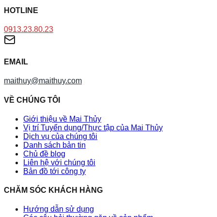
HOTLINE
0913.23.80.23
EMAIL
maithuy@maithuy.com
VỀ CHÚNG TÔI
Giới thiệu về Mai Thủy
Vị trí Tuyển dụng/Thực tập của Mai Thủy
Dịch vụ của chúng tôi
Danh sách bản tin
Chủ đề blog
Liên hệ với chúng tôi
Bản đồ tới công ty
CHĂM SÓC KHÁCH HÀNG
Hướng dẫn sử dụng