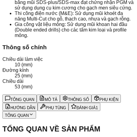
bằng mũi SDS-plus/SDS-max đạt chứng nhận PGM và
sử dụng dụng cụ kim cương cho gạch men siêu cứng.
Thi công điện nước (M&E): Sử dụng mũi khoét đa
năng Multi-Cut cho gỗ, thạch cao, nhựa và gạch rỗng.
Gia công vật liệu mỏng: Sử dụng mũi khoan hai đầu
(Double ended drills) cho các tấm kim loại và profile
mỏng.
Thông số chính
Chiều dài làm việc
10 (mm)
Đường kính
25 (mm)
Chiều dài
53 (mm)
TỔNG QUAN
MÔ TẢ
THÔNG SỐ
PHỤ KIỆN
HƯỚNG DẪN
PHỤ TÙNG
ĐÁNH GIÁ
1
TỔNG QUAN
TỔNG QUAN VỀ SẢN PHẨM