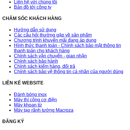
Liên hệ với chúng tôi
Bản đồ tới công ty
CHĂM SÓC KHÁCH HÀNG
Hướng dẫn sử dụng
Các câu hỏi thường gặp về sản phẩm
Chương trình khuyến mãi đang áp dụng
Hình thức thanh toán - Chính sách bảo mật thông tin
thanh toán cho khách hàng
Chính sách vận chuyển - giao nhận
Chính sách bảo hành
Chính sách kiểm hàng, đổi trả
Chính sách bảo vệ thông tin cá nhân của người dùng
LIÊN KẾ WEBSITE
Đánh bóng inox
Máy thí công cơ điện
Máy khoan từ
Máy tạo rãnh tường Macroza
ĐĂNG KÝ