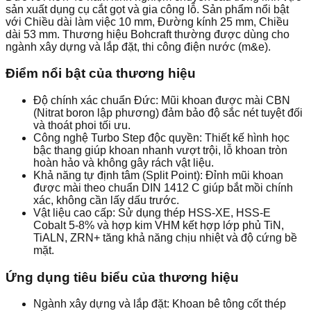
sản xuất dụng cụ cắt gọt và gia công lỗ. Sản phẩm nổi bật
với Chiều dài làm việc 10 mm, Đường kính 25 mm, Chiều
dài 53 mm. Thương hiệu Bohcraft thường được dùng cho
ngành xây dựng và lắp đặt, thi công điện nước (m&e).
Điểm nổi bật của thương hiệu
Độ chính xác chuẩn Đức: Mũi khoan được mài CBN
(Nitrat boron lập phương) đảm bảo độ sắc nét tuyệt đối
và thoát phoi tối ưu.
Công nghệ Turbo Step độc quyền: Thiết kế hình học
bậc thang giúp khoan nhanh vượt trội, lỗ khoan tròn
hoàn hảo và không gây rách vật liệu.
Khả năng tự định tâm (Split Point): Đỉnh mũi khoan
được mài theo chuẩn DIN 1412 C giúp bắt mồi chính
xác, không cần lấy dấu trước.
Vật liệu cao cấp: Sử dụng thép HSS-XE, HSS-E
Cobalt 5-8% và hợp kim VHM kết hợp lớp phủ TiN,
TiALN, ZRN+ tăng khả năng chịu nhiệt và độ cứng bề
mặt.
Ứng dụng tiêu biểu của thương hiệu
Ngành xây dựng và lắp đặt: Khoan bê tông cốt thép