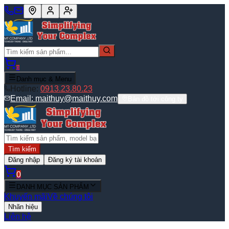
0
Danh mục & Menu
Hotline:
0913.23.80.23
Email:
maithuy@maithuy.com
Bản đồ tới công ty
Tìm kiếm
Đăng nhập
Đăng ký tài khoản
0
DANH MỤC SẢN PHẨM
Khuyến mãi
Về chúng tôi
Nhãn hiệu
Liên hệ