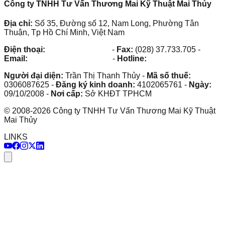
Công ty TNHH Tư Vấn Thương Mai Kỹ Thuật Mai Thủy
Địa chỉ:
Số 35, Đường số 12, Nam Long, Phường Tân
Thuận, Tp Hồ Chí Minh, Việt Nam
Điện thoại:
(028) 38.73.03.73
-
Fax:
(028) 37.733.705
-
Email:
maithuy@maithuy.com
-
Hotline:
0913.23.80.23
Người đại diện:
Trần Thị Thanh Thủy
-
Mã số thuế:
0306087625
-
Đăng ký kinh doanh:
4102065761
-
Ngày:
09/10/2008
-
Nơi cấp:
Sở KHĐT TPHCM
©
2008
-
2026
Công ty TNHH Tư Vấn Thương Mai Kỹ Thuật
Mai Thủy
LINKS