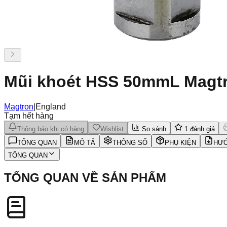
Mũi khoét HSS 50mmL Magtr
Magtron
|
England
Tạm hết hàng
Thông báo khi có hàng
Wishlist
So sánh
1
đánh giá
TỔNG QUAN
MÔ TẢ
THÔNG SỐ
PHỤ KIỆN
HƯỚ
TỔNG QUAN
TỔNG QUAN VỀ SẢN PHẨM