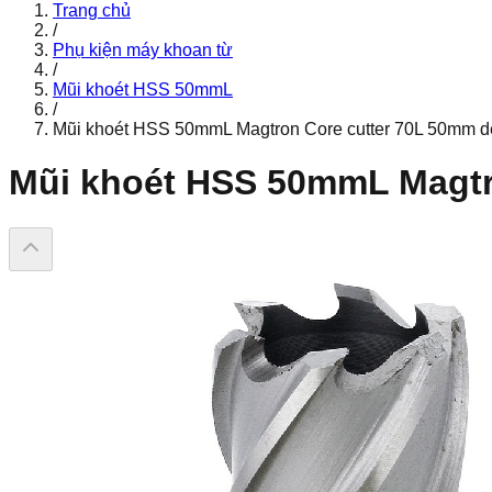
Trang chủ
/
Phụ kiện máy khoan từ
/
Mũi khoét HSS 50mmL
/
Mũi khoét HSS 50mmL Magtron Core cutter 70L 50mm de
Mũi khoét HSS 50mmL Magtr