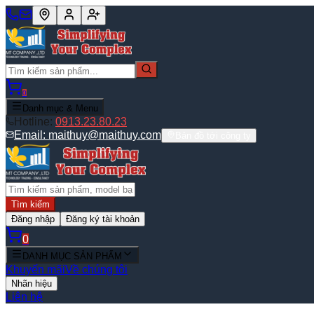
0
Danh mục & Menu
Hotline:
0913.23.80.23
Email:
maithuy@maithuy.com
Bản đồ tới công ty
Tìm kiếm
Đăng nhập
Đăng ký tài khoản
0
DANH MỤC SẢN PHẨM
Khuyến mãi
Về chúng tôi
Nhãn hiệu
Liên hệ