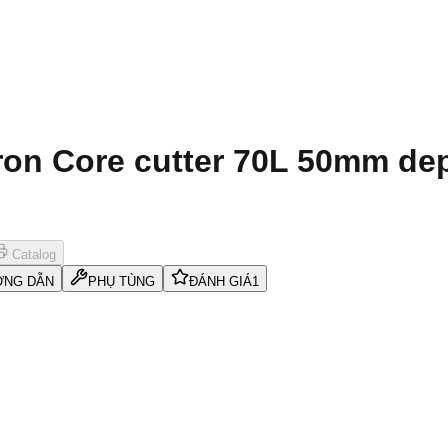
on Core cutter 70L 50mm dep
Catalog
NG DẪN
PHỤ TÙNG
ĐÁNH GIÁ
1