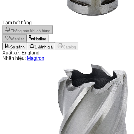
Tạm hết hàng
Thông báo khi có hàng
Wishlist
Hotline
So sánh
1
đánh giá
Catalog
Xuất xứ:
England
Nhãn hiệu:
Magtron