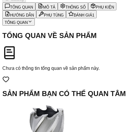
TỔNG QUAN
MÔ TẢ
THÔNG SỐ
PHỤ KIỆN
HƯỚNG DẪN
PHỤ TÙNG
ĐÁNH GIÁ
1
TỔNG QUAN
TỔNG QUAN VỀ SẢN PHẨM
Chưa có thông tin tổng quan về sản phẩm này.
SẢN PHẨM BẠN CÓ THỂ QUAN TÂM