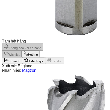
Tạm hết hàng
Thông báo khi có hàng
Wishlist
Hotline
So sánh
1
đánh giá
Catalog
Xuất xứ:
England
Nhãn hiệu:
Magtron