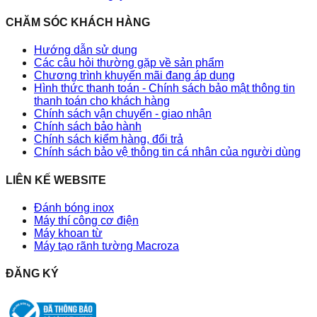
CHĂM SÓC KHÁCH HÀNG
Hướng dẫn sử dụng
Các câu hỏi thường gặp về sản phẩm
Chương trình khuyến mãi đang áp dụng
Hình thức thanh toán - Chính sách bảo mật thông tin
thanh toán cho khách hàng
Chính sách vận chuyển - giao nhận
Chính sách bảo hành
Chính sách kiểm hàng, đổi trả
Chính sách bảo vệ thông tin cá nhân của người dùng
LIÊN KẾ WEBSITE
Đánh bóng inox
Máy thí công cơ điện
Máy khoan từ
Máy tạo rãnh tường Macroza
ĐĂNG KÝ