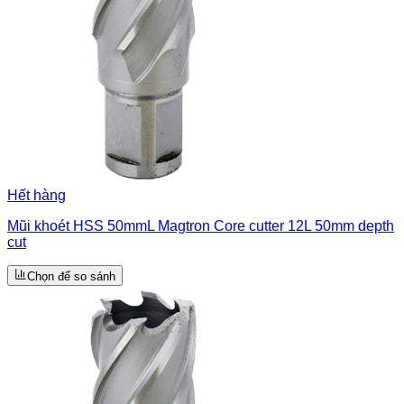
Hết hàng
Mũi khoét HSS 50mmL Magtron Core cutter 12L 50mm depth
cut
Chọn để so sánh