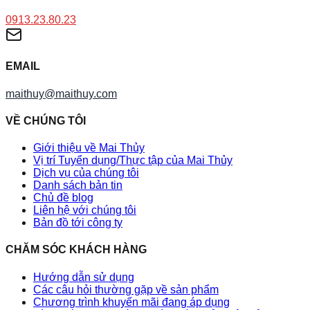
0913.23.80.23
EMAIL
maithuy@maithuy.com
VỀ CHÚNG TÔI
Giới thiệu về Mai Thủy
Vị trí Tuyển dụng/Thực tập của Mai Thủy
Dịch vụ của chúng tôi
Danh sách bản tin
Chủ đề blog
Liên hệ với chúng tôi
Bản đồ tới công ty
CHĂM SÓC KHÁCH HÀNG
Hướng dẫn sử dụng
Các câu hỏi thường gặp về sản phẩm
Chương trình khuyến mãi đang áp dụng