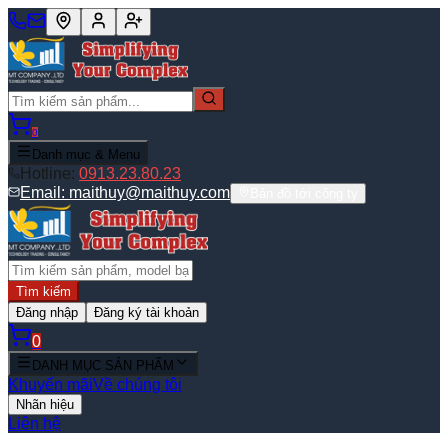
0
Danh mục & Menu
Hotline:
0913.23.80.23
Email:
maithuy@maithuy.com
Bản đồ tới công ty
Tìm kiếm
Đăng nhập
Đăng ký tài khoản
0
DANH MỤC SẢN PHẨM
Khuyến mãi
Về chúng tôi
Nhãn hiệu
Liên hệ