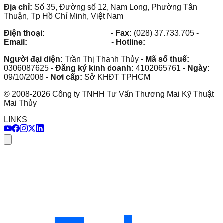
Địa chỉ:
Số 35, Đường số 12, Nam Long, Phường Tân
Thuận, Tp Hồ Chí Minh, Việt Nam
Điện thoại:
(028) 38.73.03.73
-
Fax:
(028) 37.733.705
-
Email:
maithuy@maithuy.com
-
Hotline:
0913.23.80.23
Người đại diện:
Trần Thị Thanh Thủy
-
Mã số thuế:
0306087625
-
Đăng ký kinh doanh:
4102065761
-
Ngày:
09/10/2008
-
Nơi cấp:
Sở KHĐT TPHCM
©
2008
-
2026
Công ty TNHH Tư Vấn Thương Mai Kỹ Thuật
Mai Thủy
LINKS