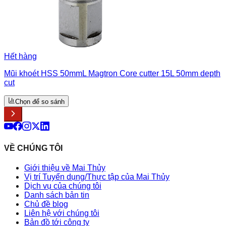
Hết hàng
Mũi khoét HSS 50mmL Magtron Core cutter 15L 50mm depth
cut
Chọn để so sánh
VỀ CHÚNG TÔI
Giới thiệu về Mai Thủy
Vị trí Tuyển dụng/Thực tập của Mai Thủy
Dịch vụ của chúng tôi
Danh sách bản tin
Chủ đề blog
Liên hệ với chúng tôi
Bản đồ tới công ty