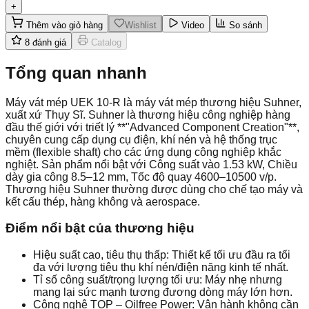
+
Thêm vào giỏ hàng
Wishlist
Video
So sánh
8
đánh giá
Catalog
Tổng quan nhanh
Máy vát mép UEK 10-R là máy vát mép thương hiệu Suhner,
xuất xứ Thụy Sĩ. Suhner là thương hiệu công nghiệp hàng
đầu thế giới với triết lý **"Advanced Component Creation"**,
chuyên cung cấp dụng cụ điện, khí nén và hệ thống trục
mềm (flexible shaft) cho các ứng dụng công nghiệp khắc
nghiệt. Sản phẩm nổi bật với Công suất vào 1.53 kW, Chiều
dày gia công 8.5–12 mm, Tốc độ quay 4600–10500 v/p.
Thương hiệu Suhner thường được dùng cho chế tạo máy và
kết cấu thép, hàng không và aerospace.
Điểm nổi bật của thương hiệu
Hiệu suất cao, tiêu thụ thấp: Thiết kế tối ưu đầu ra tối
đa với lượng tiêu thụ khí nén/điện năng kinh tế nhất.
Tỉ số công suất/trọng lượng tối ưu: Máy nhẹ nhưng
mang lại sức mạnh tương đương dòng máy lớn hơn.
Công nghệ TOP – Oilfree Power: Vận hành không cần