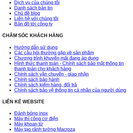
Dịch vụ của chúng tôi
Danh sách bản tin
Chủ đề blog
Liên hệ với chúng tôi
Bản đồ tới công ty
CHĂM SÓC KHÁCH HÀNG
Hướng dẫn sử dụng
Các câu hỏi thường gặp về sản phẩm
Chương trình khuyến mãi đang áp dụng
Hình thức thanh toán - Chính sách bảo mật thông tin
thanh toán cho khách hàng
Chính sách vận chuyển - giao nhận
Chính sách bảo hành
Chính sách kiểm hàng, đổi trả
Chính sách bảo vệ thông tin cá nhân của người dùng
LIÊN KẾ WEBSITE
Đánh bóng inox
Máy thí công cơ điện
Máy khoan từ
Máy tạo rãnh tường Macroza