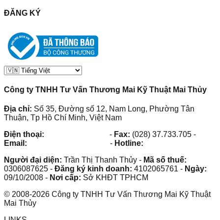
ĐĂNG KÝ
Công ty TNHH Tư Vấn Thương Mai Kỹ Thuật Mai Thủy
Địa chỉ:
Số 35, Đường số 12, Nam Long, Phường Tân
Thuận, Tp Hồ Chí Minh, Việt Nam
Điện thoại:
(028) 38.73.03.73
-
Fax:
(028) 37.733.705
-
Email:
maithuy@maithuy.com
-
Hotline:
0913.23.80.23
Người đại diện:
Trần Thị Thanh Thủy
-
Mã số thuế:
0306087625
-
Đăng ký kinh doanh:
4102065761
-
Ngày:
09/10/2008
-
Nơi cấp:
Sở KHĐT TPHCM
©
2008
-
2026
Công ty TNHH Tư Vấn Thương Mai Kỹ Thuật
Mai Thủy
LINKS