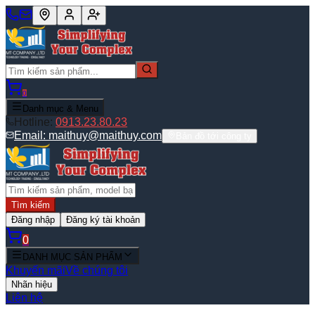
0
Danh mục & Menu
Hotline:
0913.23.80.23
Email:
maithuy@maithuy.com
Bản đồ tới công ty
Tìm kiếm
Đăng nhập
Đăng ký tài khoản
0
DANH MỤC SẢN PHẨM
Khuyến mãi
Về chúng tôi
Nhãn hiệu
Liên hệ