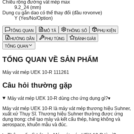
Chiều rộng đường vát mép max
9.2_24 (mm)
Dụng cụ gắn dao có thể thay đổi (đầu rơvonve)
Y (Yes/No/Option)
TỔNG QUAN
MÔ TẢ
THÔNG SỐ
PHỤ KIỆN
HƯỚNG DẪN
PHỤ TÙNG
ĐÁNH GIÁ
8
TỔNG QUAN
TỔNG QUAN VỀ SẢN PHẨM
Máy vát mép UEK 10-R 111261
Câu hỏi thường gặp
Máy vát mép UEK 10-R dùng cho ứng dụng gì?
▾
Máy vát mép UEK 10-R là máy vát mép thương hiệu Suhner,
xuất xứ Thụy Sĩ. Thương hiệu Suhner thường được ứng
dụng trong: chế tạo máy và kết cấu thép, hàng không và
aerospace, khuôn mẫu và đúc.