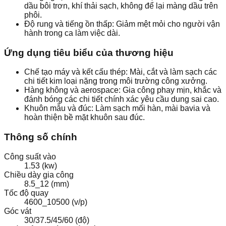
dầu bôi trơn, khí thải sạch, không để lại màng dầu trên
phôi.
Độ rung và tiếng ồn thấp: Giảm mệt mỏi cho người vận
hành trong ca làm việc dài.
Ứng dụng tiêu biểu của thương hiệu
Chế tạo máy và kết cấu thép: Mài, cắt và làm sạch các
chi tiết kim loại nặng trong môi trường công xưởng.
Hàng không và aerospace: Gia công phay mịn, khắc và
đánh bóng các chi tiết chính xác yêu cầu dung sai cao.
Khuôn mẫu và đúc: Làm sạch mối hàn, mài bavia và
hoàn thiện bề mặt khuôn sau đúc.
Thông số chính
Công suất vào
1.53 (kw)
Chiều dày gia công
8.5_12 (mm)
Tốc độ quay
4600_10500 (v/p)
Góc vát
30/37.5/45/60 (độ)