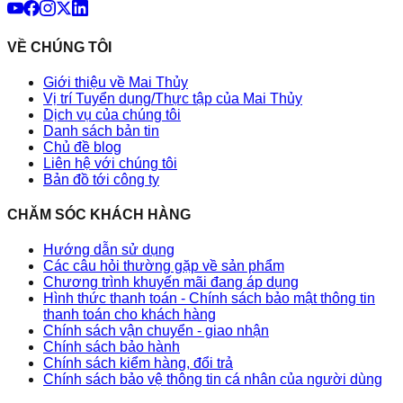
VỀ CHÚNG TÔI
Giới thiệu về Mai Thủy
Vị trí Tuyển dụng/Thực tập của Mai Thủy
Dịch vụ của chúng tôi
Danh sách bản tin
Chủ đề blog
Liên hệ với chúng tôi
Bản đồ tới công ty
CHĂM SÓC KHÁCH HÀNG
Hướng dẫn sử dụng
Các câu hỏi thường gặp về sản phẩm
Chương trình khuyến mãi đang áp dụng
Hình thức thanh toán - Chính sách bảo mật thông tin
thanh toán cho khách hàng
Chính sách vận chuyển - giao nhận
Chính sách bảo hành
Chính sách kiểm hàng, đổi trả
Chính sách bảo vệ thông tin cá nhân của người dùng