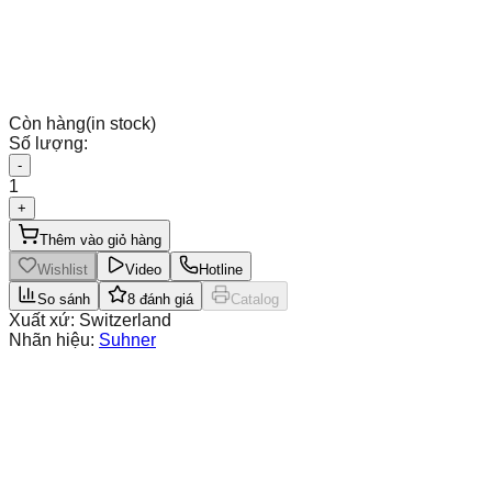
Còn hàng
(in stock)
Số lượng:
-
1
+
Thêm vào giỏ hàng
Wishlist
Video
Hotline
So sánh
8
đánh giá
Catalog
Xuất xứ:
Switzerland
Nhãn hiệu:
Suhner