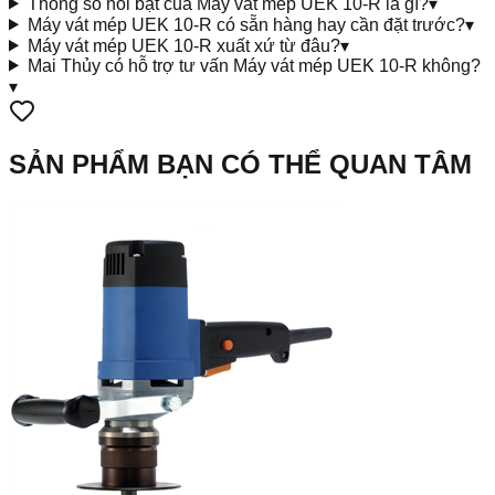
Thông số nổi bật của Máy vát mép UEK 10-R là gì?
▾
Máy vát mép UEK 10-R có sẵn hàng hay cần đặt trước?
▾
Máy vát mép UEK 10-R xuất xứ từ đâu?
▾
Mai Thủy có hỗ trợ tư vấn Máy vát mép UEK 10-R không?
▾
SẢN PHẨM BẠN CÓ THỂ QUAN TÂM