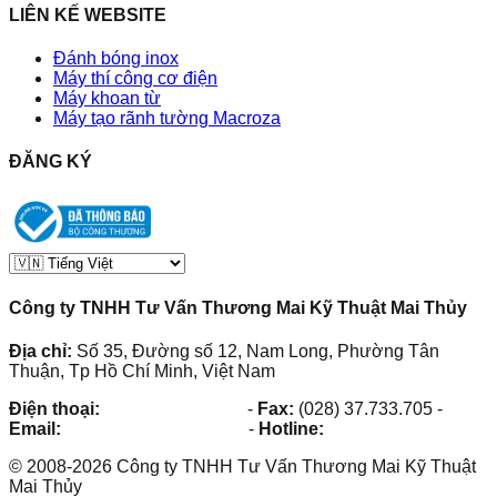
LIÊN KẾ WEBSITE
Đánh bóng inox
Máy thí công cơ điện
Máy khoan từ
Máy tạo rãnh tường Macroza
ĐĂNG KÝ
Công ty TNHH Tư Vấn Thương Mai Kỹ Thuật Mai Thủy
Địa chỉ:
Số 35, Đường số 12, Nam Long, Phường Tân
Thuận, Tp Hồ Chí Minh, Việt Nam
Điện thoại:
(028) 38.73.03.73
-
Fax:
(028) 37.733.705
-
Email:
maithuy@maithuy.com
-
Hotline:
0913.23.80.23
©
2008
-
2026
Công ty TNHH Tư Vấn Thương Mai Kỹ Thuật
Mai Thủy