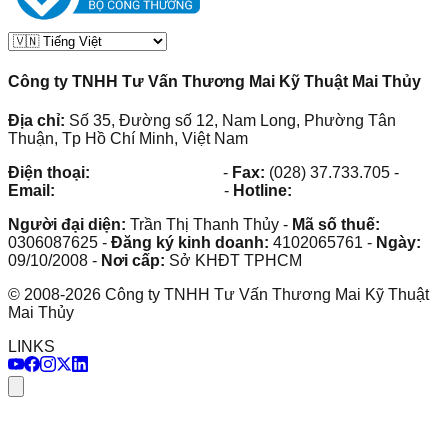
Công ty TNHH Tư Vấn Thương Mai Kỹ Thuật Mai Thủy
Địa chỉ:
Số 35, Đường số 12, Nam Long, Phường Tân
Thuận, Tp Hồ Chí Minh, Việt Nam
Điện thoại:
(028) 38.73.03.73
-
Fax:
(028) 37.733.705
-
Email:
maithuy@maithuy.com
-
Hotline:
0913.23.80.23
Người đại diện:
Trần Thị Thanh Thủy
-
Mã số thuế:
0306087625
-
Đăng ký kinh doanh:
4102065761
-
Ngày:
09/10/2008
-
Nơi cấp:
Sở KHĐT TPHCM
©
2008
-
2026
Công ty TNHH Tư Vấn Thương Mai Kỹ Thuật
Mai Thủy
LINKS