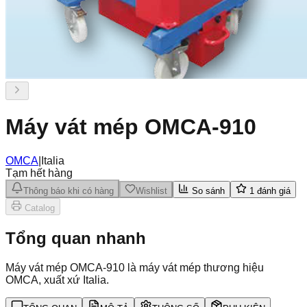
Máy vát mép OMCA-910
OMCA
|
Italia
Tạm hết hàng
Thông báo khi có hàng
Wishlist
So sánh
1
đánh giá
Catalog
Tổng quan nhanh
Máy vát mép OMCA-910 là máy vát mép thương hiệu
OMCA, xuất xứ Italia.