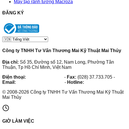
Máy tạo rãnh tường Macroza
ĐĂNG KÝ
Công ty TNHH Tư Vấn Thương Mai Kỹ Thuật Mai Thủy
Địa chỉ:
Số 35, Đường số 12, Nam Long, Phường Tân
Thuận, Tp Hồ Chí Minh, Việt Nam
Điện thoại:
(028) 38.73.03.73
-
Fax:
(028) 37.733.705
-
Email:
maithuy@maithuy.com
-
Hotline:
0913.23.80.23
©
2008
-
2026
Công ty TNHH Tư Vấn Thương Mai Kỹ Thuật
Mai Thủy
GIỜ LÀM VIỆC