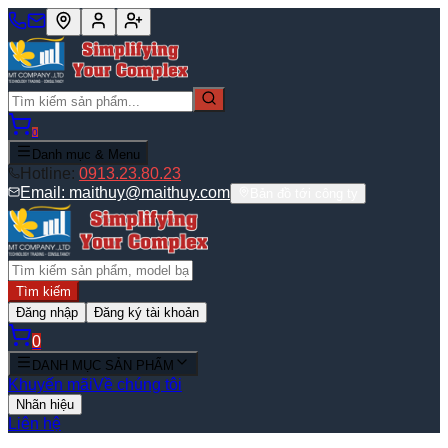
0
Danh mục & Menu
Hotline:
0913.23.80.23
Email:
maithuy@maithuy.com
Bản đồ tới công ty
Tìm kiếm
Đăng nhập
Đăng ký tài khoản
0
DANH MỤC SẢN PHẨM
Khuyến mãi
Về chúng tôi
Nhãn hiệu
Liên hệ