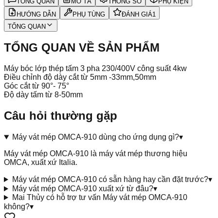
TỔNG QUAN
MÔ TẢ
THÔNG SỐ
PHỤ KIỆN
HƯỚNG DẪN
PHỤ TÙNG
ĐÁNH GIÁ
1
TỔNG QUAN
TỔNG QUAN VỀ SẢN PHẨM
Máy bóc lớp thép tấm 3 pha 230/400V
công suất 4kw
Điều chỉnh độ dày cắt từ 5mm -33mm,50mm
Góc cắt từ 90°- 75°
Độ dày tấm từ 8-50mm
Câu hỏi thường gặp
Máy vát mép OMCA-910 dùng cho ứng dụng gì?
▾
Máy vát mép OMCA-910 là máy vát mép thương hiệu
OMCA, xuất xứ Italia.
Máy vát mép OMCA-910 có sẵn hàng hay cần đặt trước?
▾
Máy vát mép OMCA-910 xuất xứ từ đâu?
▾
Mai Thủy có hỗ trợ tư vấn Máy vát mép OMCA-910
không?
▾