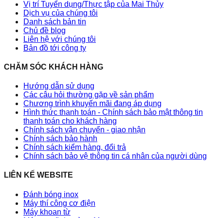
Vị trí Tuyển dụng/Thực tập của Mai Thủy
Dịch vụ của chúng tôi
Danh sách bản tin
Chủ đề blog
Liên hệ với chúng tôi
Bản đồ tới công ty
CHĂM SÓC KHÁCH HÀNG
Hướng dẫn sử dụng
Các câu hỏi thường gặp về sản phẩm
Chương trình khuyến mãi đang áp dụng
Hình thức thanh toán - Chính sách bảo mật thông tin
thanh toán cho khách hàng
Chính sách vận chuyển - giao nhận
Chính sách bảo hành
Chính sách kiểm hàng, đổi trả
Chính sách bảo vệ thông tin cá nhân của người dùng
LIÊN KẾ WEBSITE
Đánh bóng inox
Máy thí công cơ điện
Máy khoan từ