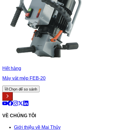
Hết hàng
Máy vát mép FEB-20
Chọn để so sánh
VỀ CHÚNG TÔI
Giới thiệu về Mai Thủy