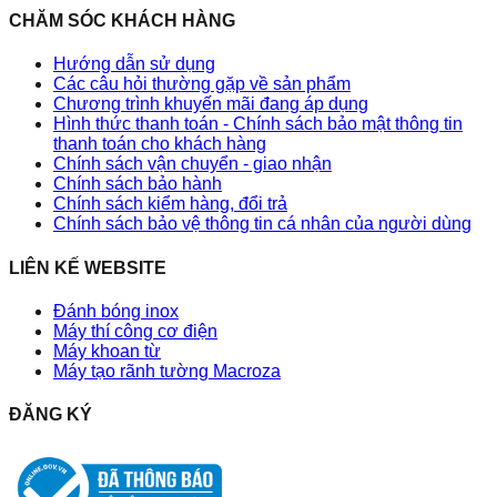
CHĂM SÓC KHÁCH HÀNG
Hướng dẫn sử dụng
Các câu hỏi thường gặp về sản phẩm
Chương trình khuyến mãi đang áp dụng
Hình thức thanh toán - Chính sách bảo mật thông tin
thanh toán cho khách hàng
Chính sách vận chuyển - giao nhận
Chính sách bảo hành
Chính sách kiểm hàng, đổi trả
Chính sách bảo vệ thông tin cá nhân của người dùng
LIÊN KẾ WEBSITE
Đánh bóng inox
Máy thí công cơ điện
Máy khoan từ
Máy tạo rãnh tường Macroza
ĐĂNG KÝ