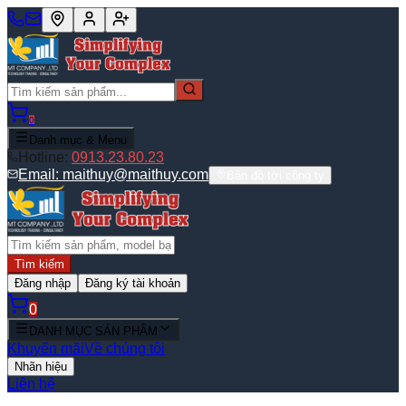
0
Danh mục & Menu
Hotline:
0913.23.80.23
Email:
maithuy@maithuy.com
Bản đồ tới công ty
Tìm kiếm
Đăng nhập
Đăng ký tài khoản
0
DANH MỤC SẢN PHẨM
Khuyến mãi
Về chúng tôi
Nhãn hiệu
Liên hệ