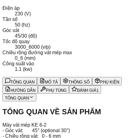
Điện áp
230 (V)
Tần số
50 (hz)
Góc vát
45/30 (độ)
Tốc độ quay
3000_6000 (v/p)
Chiều rộng đường vát mép max
0_6 (mm)
Công suất vào
1.1 (kw)
TỔNG QUAN
MÔ TẢ
THÔNG SỐ
PHỤ KIỆN
HƯỚNG DẪN
PHỤ TÙNG
ĐÁNH GIÁ
1
TỔNG QUAN
TỔNG QUAN VỀ SẢN PHẨM
Máy vát mép KE 6-2
- Góc vát:
45° (optional 30°)
- Chiều rộng vát:
0 - 6 mm