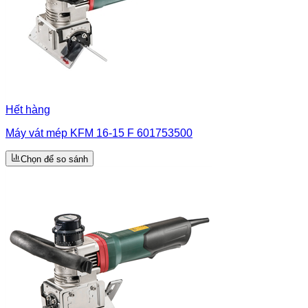
Hết hàng
Máy vát mép KFM 16-15 F 601753500
Chọn để so sánh