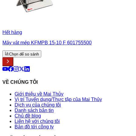
Hết hàng
Máy vát mép KFMPB 15-10 F 601755500
Chọn để so sánh
VỀ CHÚNG TÔI
Giới thiệu về Mai Thủy
Vị trí Tuyển dụng/Thực tập của Mai Thủy
Dịch vụ của chúng tôi
Danh sách bản tin
Chủ đề blog
Liên hệ với chúng tôi
Bản đồ tới công ty