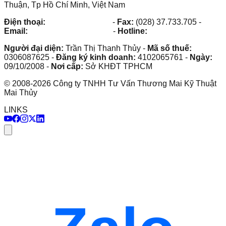
Thuận, Tp Hồ Chí Minh, Việt Nam
Điện thoại:
(028) 38.73.03.73
-
Fax:
(028) 37.733.705
-
Email:
maithuy@maithuy.com
-
Hotline:
0913.23.80.23
Người đại diện:
Trần Thị Thanh Thủy
-
Mã số thuế:
0306087625
-
Đăng ký kinh doanh:
4102065761
-
Ngày:
09/10/2008
-
Nơi cấp:
Sở KHĐT TPHCM
©
2008
-
2026
Công ty TNHH Tư Vấn Thương Mai Kỹ Thuật
Mai Thủy
LINKS