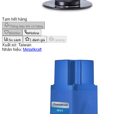
Tạm hết hàng
Thông báo khi có hàng
Wishlist
Hotline
So sánh
1
đánh giá
Catalog
Xuất xứ:
Taiwan
Nhãn hiệu:
Metallkraft