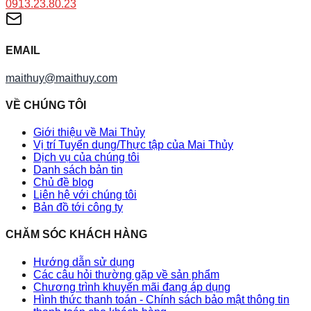
0913.23.80.23
EMAIL
maithuy@maithuy.com
VỀ CHÚNG TÔI
Giới thiệu về Mai Thủy
Vị trí Tuyển dụng/Thực tập của Mai Thủy
Dịch vụ của chúng tôi
Danh sách bản tin
Chủ đề blog
Liên hệ với chúng tôi
Bản đồ tới công ty
CHĂM SÓC KHÁCH HÀNG
Hướng dẫn sử dụng
Các câu hỏi thường gặp về sản phẩm
Chương trình khuyến mãi đang áp dụng
Hình thức thanh toán - Chính sách bảo mật thông tin