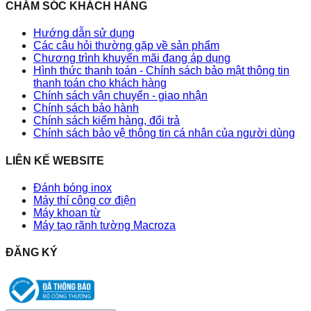
CHĂM SÓC KHÁCH HÀNG
Hướng dẫn sử dụng
Các câu hỏi thường gặp về sản phẩm
Chương trình khuyến mãi đang áp dụng
Hình thức thanh toán - Chính sách bảo mật thông tin
thanh toán cho khách hàng
Chính sách vận chuyển - giao nhận
Chính sách bảo hành
Chính sách kiểm hàng, đổi trả
Chính sách bảo vệ thông tin cá nhân của người dùng
LIÊN KẾ WEBSITE
Đánh bóng inox
Máy thí công cơ điện
Máy khoan từ
Máy tạo rãnh tường Macroza
ĐĂNG KÝ