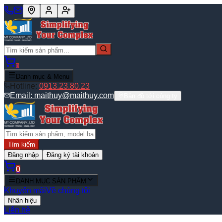
0
Danh mục & Menu
Hotline:
0913.23.80.23
Email:
maithuy@maithuy.com
Bản đồ tới công ty
Tìm kiếm
Đăng nhập
Đăng ký tài khoản
0
DANH MỤC SẢN PHẨM
Khuyến mãi
Về chúng tôi
Nhãn hiệu
Liên hệ