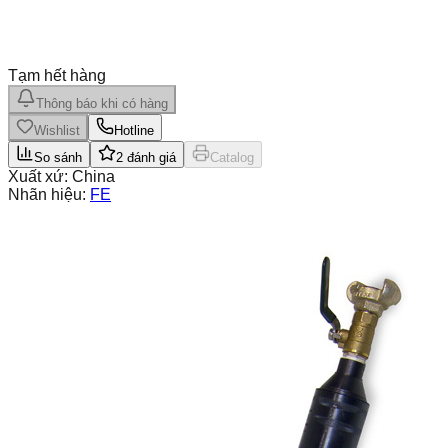
Tạm hết hàng
Thông báo khi có hàng
Wishlist
Hotline
So sánh
2
đánh giá
Catalog
Xuất xứ:
China
Nhãn hiệu:
FE