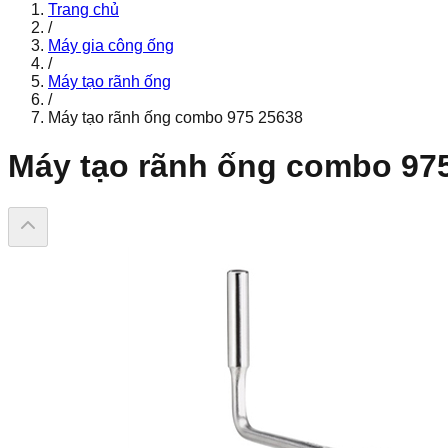
Trang chủ
/
Máy gia công ống
/
Máy tạo rãnh ống
/
Máy tạo rãnh ống combo 975 25638
Máy tạo rãnh ống combo 97