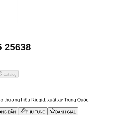
5 25638
Catalog
o thương hiệu Ridgid, xuất xứ Trung Quốc.
NG DẪN
PHỤ TÙNG
ĐÁNH GIÁ
1