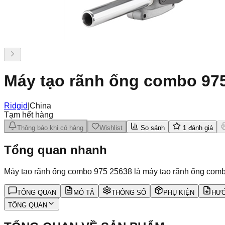
Máy tạo rãnh ống combo 97
Ridgid
|
China
Tạm hết hàng
Thông báo khi có hàng
Wishlist
So sánh
1
đánh giá
Tổng quan nhanh
Máy tạo rãnh ống combo 975 25638 là máy tạo rãnh ống comb
TỔNG QUAN
MÔ TẢ
THÔNG SỐ
PHỤ KIỆN
HƯỚ
TỔNG QUAN