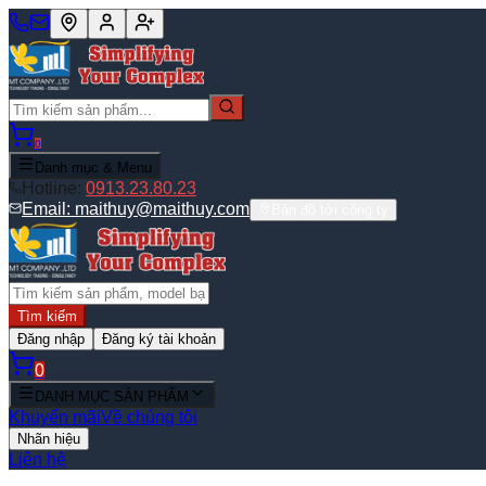
0
Danh mục & Menu
Hotline:
0913.23.80.23
Email:
maithuy@maithuy.com
Bản đồ tới công ty
Tìm kiếm
Đăng nhập
Đăng ký tài khoản
0
DANH MỤC SẢN PHẨM
Khuyến mãi
Về chúng tôi
Nhãn hiệu
Liên hệ