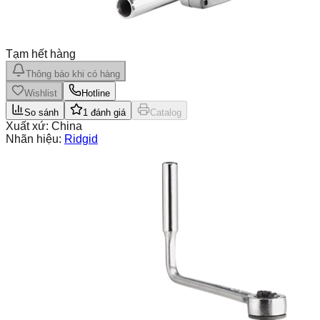
Tạm hết hàng
Thông báo khi có hàng
Wishlist
Hotline
So sánh
1
đánh giá
Catalog
Xuất xứ:
China
Nhãn hiệu:
Ridgid