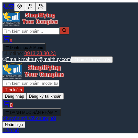
0
Danh mục & Menu
Hotline:
0913.23.80.23
Email:
maithuy@maithuy.com
Bản đồ tới công ty
Tìm kiếm
Đăng nhập
Đăng ký tài khoản
0
DANH MỤC SẢN PHẨM
Khuyến mãi
Về chúng tôi
Nhãn hiệu
Liên hệ