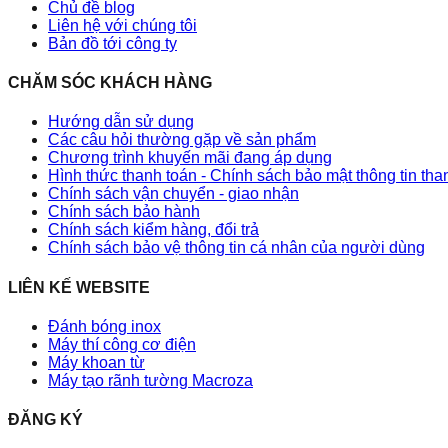
Chủ đề blog
Liên hệ với chúng tôi
Bản đồ tới công ty
CHĂM SÓC KHÁCH HÀNG
Hướng dẫn sử dụng
Các câu hỏi thường gặp về sản phẩm
Chương trình khuyến mãi đang áp dụng
Hình thức thanh toán - Chính sách bảo mật thông tin th
Chính sách vận chuyển - giao nhận
Chính sách bảo hành
Chính sách kiểm hàng, đổi trả
Chính sách bảo vệ thông tin cá nhân của người dùng
LIÊN KẾ WEBSITE
Đánh bóng inox
Máy thí công cơ điện
Máy khoan từ
Máy tạo rãnh tường Macroza
ĐĂNG KÝ