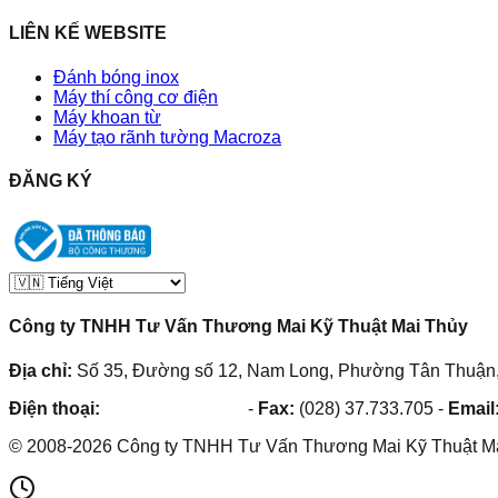
LIÊN KẾ WEBSITE
Đánh bóng inox
Máy thí công cơ điện
Máy khoan từ
Máy tạo rãnh tường Macroza
ĐĂNG KÝ
Công ty TNHH Tư Vấn Thương Mai Kỹ Thuật Mai Thủy
Địa chỉ:
Số 35, Đường số 12, Nam Long, Phường Tân Thuận,
Điện thoại:
(028) 38.73.03.73
-
Fax:
(028) 37.733.705
-
Email
©
2008
-
2026
Công ty TNHH Tư Vấn Thương Mai Kỹ Thuật M