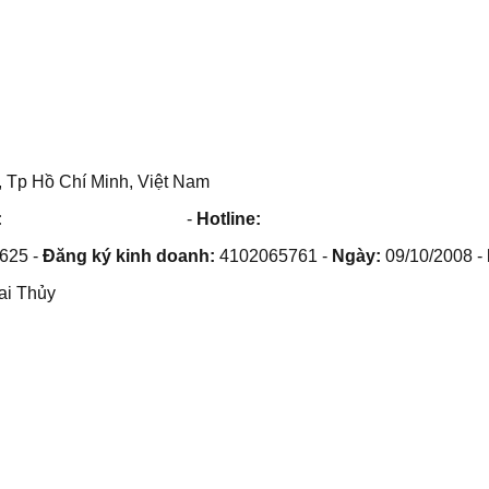
 Tp Hồ Chí Minh, Việt Nam
:
maithuy@maithuy.com
-
Hotline:
0913.23.80.23
625
-
Đăng ký kinh doanh:
4102065761
-
Ngày:
09/10/2008
-
ai Thủy