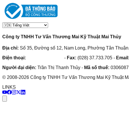
Công ty TNHH Tư Vấn Thương Mai Kỹ Thuật Mai Thủy
Địa chỉ:
Số 35, Đường số 12, Nam Long, Phường Tân Thuận,
Điện thoại:
(028) 38.73.03.73
-
Fax:
(028) 37.733.705
-
Email
Người đại diện:
Trần Thị Thanh Thủy
-
Mã số thuế:
0306087
©
2008
-
2026
Công ty TNHH Tư Vấn Thương Mai Kỹ Thuật M
LINKS