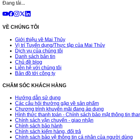
Đang tải...
VỀ CHÚNG TÔI
Giới thiệu về Mai Thủy
Vị trí Tuyển dụng/Thực tập của Mai Thủy
Dịch vụ của chúng tôi
Danh sách bản tin
Chủ đề blog
Liên hệ với chúng tôi
Bản đồ tới công ty
CHĂM SÓC KHÁCH HÀNG
Hướng dẫn sử dụng
Các câu hỏi thường gặp về sản phẩm
Chương trình khuyến mãi đang áp dụng
Hình thức thanh toán - Chính sách bảo mật thông tin th
Chính sách vận chuyển - giao nhận
Chính sách bảo hành
Chính sách kiểm hàng, đổi trả
Chính sách bảo vệ thông tin cá nhân của người dùng