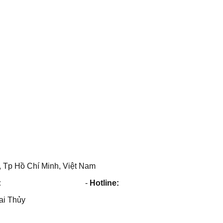
 Tp Hồ Chí Minh, Việt Nam
:
maithuy@maithuy.com
-
Hotline:
0913.23.80.23
ai Thủy