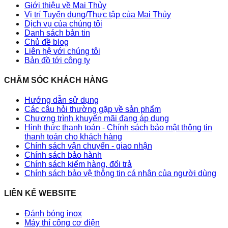
Giới thiệu về Mai Thủy
Vị trí Tuyển dụng/Thực tập của Mai Thủy
Dịch vụ của chúng tôi
Danh sách bản tin
Chủ đề blog
Liên hệ với chúng tôi
Bản đồ tới công ty
CHĂM SÓC KHÁCH HÀNG
Hướng dẫn sử dụng
Các câu hỏi thường gặp về sản phẩm
Chương trình khuyến mãi đang áp dụng
Hình thức thanh toán - Chính sách bảo mật thông tin
thanh toán cho khách hàng
Chính sách vận chuyển - giao nhận
Chính sách bảo hành
Chính sách kiểm hàng, đổi trả
Chính sách bảo vệ thông tin cá nhân của người dùng
LIÊN KẾ WEBSITE
Đánh bóng inox
Máy thí công cơ điện