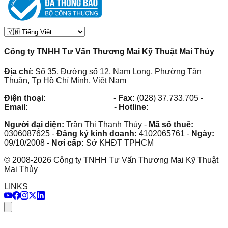
Công ty TNHH Tư Vấn Thương Mai Kỹ Thuật Mai Thủy
Địa chỉ:
Số 35, Đường số 12, Nam Long, Phường Tân
Thuận, Tp Hồ Chí Minh, Việt Nam
Điện thoại:
(028) 38.73.03.73
-
Fax:
(028) 37.733.705
-
Email:
maithuy@maithuy.com
-
Hotline:
0913.23.80.23
Người đại diện:
Trần Thị Thanh Thủy
-
Mã số thuế:
0306087625
-
Đăng ký kinh doanh:
4102065761
-
Ngày:
09/10/2008
-
Nơi cấp:
Sở KHĐT TPHCM
©
2008
-
2026
Công ty TNHH Tư Vấn Thương Mai Kỹ Thuật
Mai Thủy
LINKS