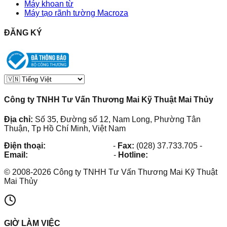
Máy khoan từ
Máy tạo rãnh tường Macroza
ĐĂNG KÝ
Công ty TNHH Tư Vấn Thương Mai Kỹ Thuật Mai Thủy
Địa chỉ:
Số 35, Đường số 12, Nam Long, Phường Tân
Thuận, Tp Hồ Chí Minh, Việt Nam
Điện thoại:
(028) 38.73.03.73
-
Fax:
(028) 37.733.705
-
Email:
maithuy@maithuy.com
-
Hotline:
0913.23.80.23
©
2008
-
2026
Công ty TNHH Tư Vấn Thương Mai Kỹ Thuật
Mai Thủy
GIỜ LÀM VIỆC