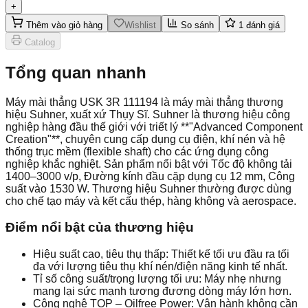
+
Thêm vào giỏ hàng
Wishlist
So sánh
1
đánh giá
Catalog
Tổng quan nhanh
Máy mài thẳng USK 3R 111194 là máy mài thẳng thương
hiệu Suhner, xuất xứ Thụy Sĩ. Suhner là thương hiệu công
nghiệp hàng đầu thế giới với triết lý **"Advanced Component
Creation"**, chuyên cung cấp dụng cụ điện, khí nén và hệ
thống trục mềm (flexible shaft) cho các ứng dụng công
nghiệp khắc nghiệt. Sản phẩm nổi bật với Tốc độ không tải
1400–3000 v/p, Đường kính đầu cặp dụng cụ 12 mm, Công
suất vào 1530 W. Thương hiệu Suhner thường được dùng
cho chế tạo máy và kết cấu thép, hàng không và aerospace.
Điểm nổi bật của thương hiệu
Hiệu suất cao, tiêu thụ thấp: Thiết kế tối ưu đầu ra tối
đa với lượng tiêu thụ khí nén/điện năng kinh tế nhất.
Tỉ số công suất/trọng lượng tối ưu: Máy nhẹ nhưng
mang lại sức mạnh tương đương dòng máy lớn hơn.
Công nghệ TOP – Oilfree Power: Vận hành không cần