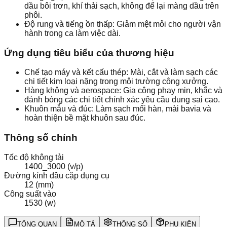
dầu bôi trơn, khí thải sạch, không để lại màng dầu trên
phôi.
Độ rung và tiếng ồn thấp: Giảm mệt mỏi cho người vận
hành trong ca làm việc dài.
Ứng dụng tiêu biểu của thương hiệu
Chế tạo máy và kết cấu thép: Mài, cắt và làm sạch các
chi tiết kim loại nặng trong môi trường công xưởng.
Hàng không và aerospace: Gia công phay mịn, khắc và
đánh bóng các chi tiết chính xác yêu cầu dung sai cao.
Khuôn mẫu và đúc: Làm sạch mối hàn, mài bavia và
hoàn thiện bề mặt khuôn sau đúc.
Thông số chính
Tốc độ không tải
1400_3000 (v/p)
Đường kính đầu cặp dụng cụ
12 (mm)
Công suất vào
1530 (w)
TỔNG QUAN
MÔ TẢ
THÔNG SỐ
PHỤ KIỆN