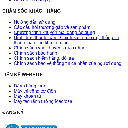
CHĂM SÓC KHÁCH HÀNG
Hướng dẫn sử dụng
Các câu hỏi thường gặp về sản phẩm
Chương trình khuyến mãi đang áp dụng
Hình thức thanh toán - Chính sách bảo mật thông tin
thanh toán cho khách hàng
Chính sách vận chuyển - giao nhận
Chính sách bảo hành
Chính sách kiểm hàng, đổi trả
Chính sách bảo vệ thông tin cá nhân của người dùng
LIÊN KẾ WEBSITE
Đánh bóng inox
Máy thí công cơ điện
Máy khoan từ
Máy tạo rãnh tường Macroza
ĐĂNG KÝ