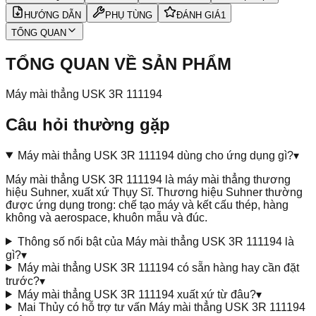
HƯỚNG DẪN
PHỤ TÙNG
ĐÁNH GIÁ
1
TỔNG QUAN
TỔNG QUAN VỀ SẢN PHẨM
Máy mài thẳng USK 3R 111194
Câu hỏi thường gặp
Máy mài thẳng USK 3R 111194 dùng cho ứng dụng gì?
▾
Máy mài thẳng USK 3R 111194 là máy mài thẳng thương
hiệu Suhner, xuất xứ Thụy Sĩ. Thương hiệu Suhner thường
được ứng dụng trong: chế tạo máy và kết cấu thép, hàng
không và aerospace, khuôn mẫu và đúc.
Thông số nổi bật của Máy mài thẳng USK 3R 111194 là
gì?
▾
Máy mài thẳng USK 3R 111194 có sẵn hàng hay cần đặt
trước?
▾
Máy mài thẳng USK 3R 111194 xuất xứ từ đâu?
▾
Mai Thủy có hỗ trợ tư vấn Máy mài thẳng USK 3R 111194