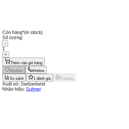
Còn hàng
*
(in stock)
Số lượng:
-
1
+
Thêm vào giỏ hàng
Wishlist
Hotline
So sánh
1
đánh giá
Catalog
Xuất xứ:
Switzerland
Nhãn hiệu:
Suhner