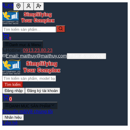
0
Danh mục & Menu
Hotline:
0913.23.80.23
Email:
maithuy@maithuy.com
Bản đồ tới công ty
Tìm kiếm
Đăng nhập
Đăng ký tài khoản
0
DANH MỤC SẢN PHẨM
Khuyến mãi
Về chúng tôi
Nhãn hiệu
Liên hệ