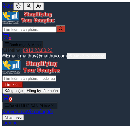
0
Danh mục & Menu
Hotline:
0913.23.80.23
Email:
maithuy@maithuy.com
Bản đồ tới công ty
Tìm kiếm
Đăng nhập
Đăng ký tài khoản
0
DANH MỤC SẢN PHẨM
Khuyến mãi
Về chúng tôi
Nhãn hiệu
Liên hệ