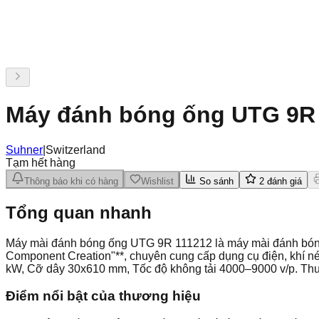
Máy đánh bóng ống UTG 9R
Suhner
|
Switzerland
Tạm hết hàng
Thông báo khi có hàng
Wishlist
So sánh
2
đánh giá
Tổng quan nhanh
Máy mài đánh bóng ống UTG 9R 111212 là máy mài đánh bóng ố
Component Creation"**, chuyên cung cấp dụng cụ điện, khí né
kW, Cỡ dây 30x610 mm, Tốc độ không tải 4000–9000 v/p. Th
Điểm nổi bật của thương hiệu