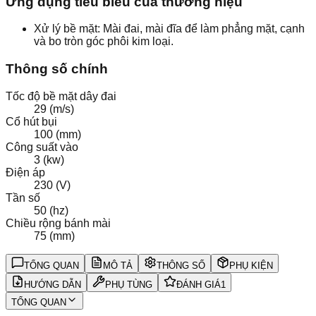
Ứng dụng tiêu biểu của thương hiệu
Xử lý bề mặt: Mài đai, mài đĩa để làm phẳng mặt, cạnh
và bo tròn góc phôi kim loại.
Thông số chính
Tốc độ bề mặt dây đai
29 (m/s)
Cổ hút bụi
100 (mm)
Công suất vào
3 (kw)
Điện áp
230 (V)
Tần số
50 (hz)
Chiều rộng bánh mài
75 (mm)
TỔNG QUAN
MÔ TẢ
THÔNG SỐ
PHỤ KIỆN
HƯỚNG DẪN
PHỤ TÙNG
ĐÁNH GIÁ
1
TỔNG QUAN