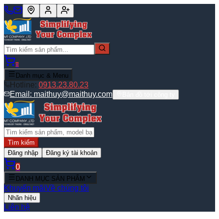
0
Danh mục & Menu
Hotline:
0913.23.80.23
Email:
maithuy@maithuy.com
Bản đồ tới công ty
Tìm kiếm
Đăng nhập
Đăng ký tài khoản
0
DANH MỤC SẢN PHẨM
Khuyến mãi
Về chúng tôi
Nhãn hiệu
Liên hệ