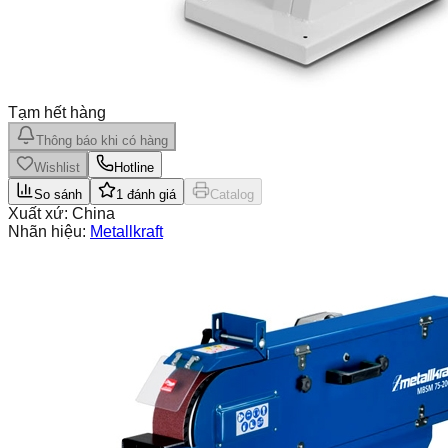
Tạm hết hàng
Thông báo khi có hàng
Wishlist
Hotline
So sánh
1
đánh giá
Catalog
Xuất xứ:
China
Nhãn hiệu:
Metallkraft