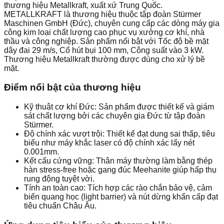
thương hiệu Metallkraft, xuất xứ Trung Quốc.
METALLKRAFT là thương hiệu thuộc tập đoàn Stürmer
Maschinen GmbH (Đức), chuyên cung cấp các dòng máy gia
công kim loại chất lượng cao phục vụ xưởng cơ khí, nhà
thầu và công nghiệp. Sản phẩm nổi bật với Tốc độ bề mặt
dây đai 29 m/s, Cổ hút bụi 100 mm, Công suất vào 3 kW.
Thương hiệu Metallkraft thường được dùng cho xử lý bề
mặt.
Điểm nổi bật của thương hiệu
Kỹ thuật cơ khí Đức: Sản phẩm được thiết kế và giám
sát chất lượng bởi các chuyên gia Đức từ tập đoàn
Stürmer.
Độ chính xác vượt trội: Thiết kế đạt dung sai thấp, tiêu
biểu như máy khắc laser có độ chính xác lấy nét
0.001mm.
Kết cấu cứng vững: Thân máy thường làm bằng thép
hàn stress-free hoặc gang đúc Meehanite giúp hấp thụ
rung động tuyệt vời.
Tính an toàn cao: Tích hợp các rào chắn bảo vệ, cảm
biến quang học (light barrier) và nút dừng khẩn cấp đạt
tiêu chuẩn Châu Âu.