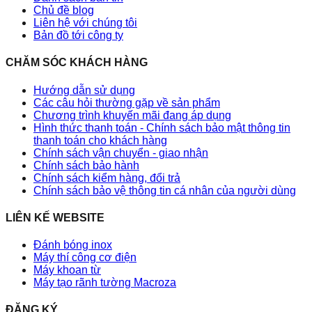
Chủ đề blog
Liên hệ với chúng tôi
Bản đồ tới công ty
CHĂM SÓC KHÁCH HÀNG
Hướng dẫn sử dụng
Các câu hỏi thường gặp về sản phẩm
Chương trình khuyến mãi đang áp dụng
Hình thức thanh toán - Chính sách bảo mật thông tin
thanh toán cho khách hàng
Chính sách vận chuyển - giao nhận
Chính sách bảo hành
Chính sách kiểm hàng, đổi trả
Chính sách bảo vệ thông tin cá nhân của người dùng
LIÊN KẾ WEBSITE
Đánh bóng inox
Máy thí công cơ điện
Máy khoan từ
Máy tạo rãnh tường Macroza
ĐĂNG KÝ