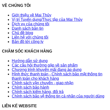
VỀ CHÚNG TÔI
Giới thiệu về Mai Thủy
Vị trí Tuyển dụng/Thực tập của Mai Thủy
Dịch vụ của chúng tôi
Danh sách bản tin
Chủ đề blog
Liên hệ với chúng tôi
Bản đồ tới công ty
CHĂM SÓC KHÁCH HÀNG
Hướng dẫn sử dụng
Các câu hỏi thường gặp về sản phẩm
Chương trình khuyến mãi đang áp dụng
Hình thức thanh toán - Chính sách bảo mật thông tin
thanh toán cho khách hàng
Chính sách vận chuyển - giao nhận
Chính sách bảo hành
Chính sách kiểm hàng, đổi trả
Chính sách bảo vệ thông tin cá nhân của người dùng
LIÊN KẾ WEBSITE