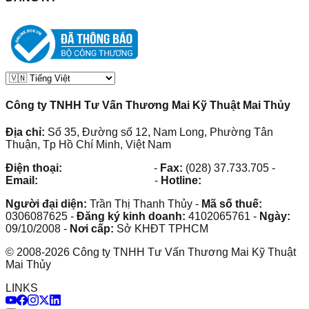
Công ty TNHH Tư Vấn Thương Mai Kỹ Thuật Mai Thủy
Địa chỉ:
Số 35, Đường số 12, Nam Long, Phường Tân
Thuận, Tp Hồ Chí Minh, Việt Nam
Điện thoại:
(028) 38.73.03.73
-
Fax:
(028) 37.733.705
-
Email:
maithuy@maithuy.com
-
Hotline:
0913.23.80.23
Người đại diện:
Trần Thị Thanh Thủy
-
Mã số thuế:
0306087625
-
Đăng ký kinh doanh:
4102065761
-
Ngày:
09/10/2008
-
Nơi cấp:
Sở KHĐT TPHCM
©
2008
-
2026
Công ty TNHH Tư Vấn Thương Mai Kỹ Thuật
Mai Thủy
LINKS